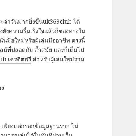
ระจำวันมากยิ่งขึ้นuk369club ได้
งยังความรื่นเริงใจแล้วก็ช่องทางใน
นมือใหม่หรือผู้เล่นมืออาชีพ ตรงนี้
์ที่ปลอดภัย ล้ำสมัย และก็เต็มไป
ub เครดิตฟรี
สำหรับผู้เล่นใหม่รวม
อง
ว เพียงแต่กรอกข้อมูลฐานราก ไม่
ามารถเล่นได้ในทันทีผ่านเว็บ