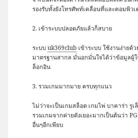
รองรับทั้งยังโทรศัพท์เคลื่อนที่และคอมพิวเ
2. เข้าระบบปลอดภัยแล้วก็สบาย
ระบบ
uk369club
เข้าระบบ ใช้งานง่ายด
มาตรฐานสากล มั่นอกมั่นใจได้ว่าข้อมูลผู
ล็อกอิน
3. รวมเกมมากมาย ครบทุกแนว
ไม่ว่าจะเป็นเกมสล็อต เกมไพ่ บาคาร่า รู
รวมเกมจากค่ายดังเยอะมากเป็นต้นว่า P
อื่นๆอีกเพียบ