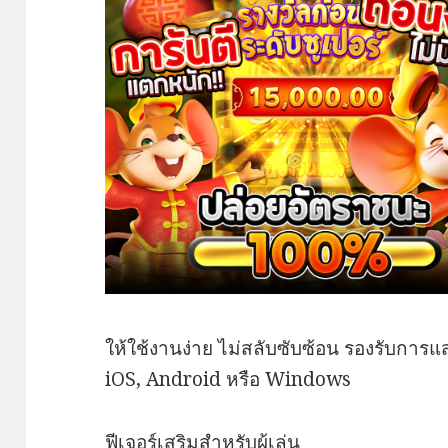
ให้ใช้งานง่าย ไม่สลับซับซ้อน รองรับการแ
iOS, Android หรือ Windows
ฟีเจอร์เสริมสำหรับผู้เล่น