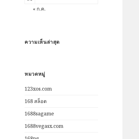
« ก.ค.
ความเห็นล่าสุด
หมวดหมู่
123xos.com
168 สล็อต
1688sagame
1688vegasx.com
168pg