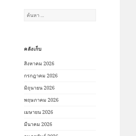
ค้นหา
สำหรับ:
คลังเก็บ
สิงหาคม 2026
กรกฎาคม 2026
มิถุนายน 2026
พฤษภาคม 2026
เมษายน 2026
มีนาคม 2026