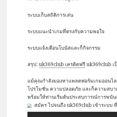
ระบบเก็บสถิติการเล่น
ระบบแนะนำเกมที่ตรงกับความพอใจ
ระบบแจ้งเตือนโบนัสและก็กิจกรรม
สรุป:
uk369club เครดิตฟรี
uk369club เป
แม้คุณกำลังมองหาแพลตฟอร์มเกมออนไลน์ที
โปรโมชั่น ความปลอดภัย และก็ความสบา
พร้อมให้ท่านเริ่มต้นประสบการณ์การพนัน
สมัคร ไปจนถึง uk369club เข้าระบบ ที