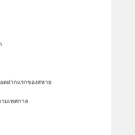
ก
จากยอดฝากแรกของสหาย
สตามเทศกาล