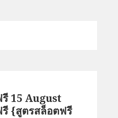
รี 15 August
ี {สูตรสล็อตฟรี