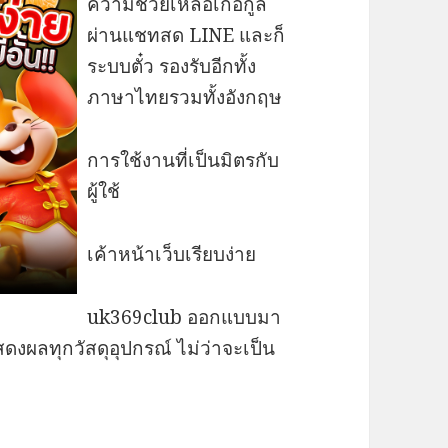
ความช่วยเหลือเกื้อกูล
ผ่านแชทสด LINE และก็
ระบบตั๋ว รองรับอีกทั้ง
ภาษาไทยรวมทั้งอังกฤษ
การใช้งานที่เป็นมิตรกับ
ผู้ใช้
เค้าหน้าเว็บเรียบง่าย
uk369club ออกแบบมา
สดงผลทุกวัสดุอุปกรณ์ ไม่ว่าจะเป็น