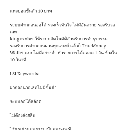
แทงบอลขั้นต่ำ 10 บาท
ระบบฝากถอนออโต้ รวดเร็วทันใจ ไม่มีอันตราย รองรับวอ
เลท
kingxxxbet ใช้ระบบอัตโนมัติสำหรับการทำธุรกรรม
รองรับการฝากถอนผ่านทุกแบงค์ แล้วก็ TrueMoney
Wallet แบบไม่มีอย่างต่ำ ทำรายการได้ตลอด 1 วัน ข้างใน
10 วินาที
LSI Keywords:
ฝากถอนวอเลทไม่มีขั้นต่ำ
ระบบออโต้สล็อต
ไม่ต้องส่งสลิป
ไร้คุณค่าขนบธรรมเนียมประเพณี