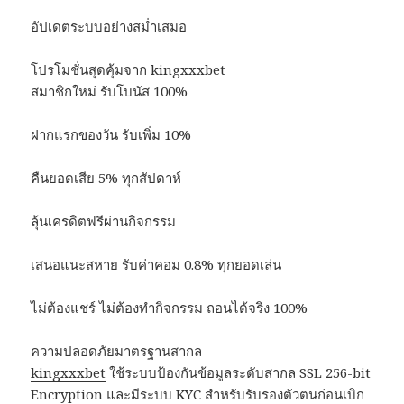
อัปเดตระบบอย่างสม่ำเสมอ
โปรโมชั่นสุดคุ้มจาก kingxxxbet
สมาชิกใหม่ รับโบนัส 100%
ฝากแรกของวัน รับเพิ่ม 10%
คืนยอดเสีย 5% ทุกสัปดาห์
ลุ้นเครดิตฟรีผ่านกิจกรรม
เสนอแนะสหาย รับค่าคอม 0.8% ทุกยอดเล่น
ไม่ต้องแชร์ ไม่ต้องทำกิจกรรม ถอนได้จริง 100%
ความปลอดภัยมาตรฐานสากล
kingxxxbet
ใช้ระบบป้องกันข้อมูลระดับสากล SSL 256-bit
Encryption และมีระบบ KYC สำหรับรับรองตัวตนก่อนเบิก