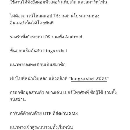
ใช้งานได้ทั้งยังคอมพิวเตอร์ แท็บเล็ต และสมาร์ทโฟน
ไม่ต้องดาวน์โหลดแอป ใช้งานผ่านโปรแกรมท่อง
อินเตอร์เน็ตได้โดยทันที
รองรับทั้งยังระบบ iOS รวมทั้ง Android
ขั้นตอนเริ่มต้นกับ kingxxxbet
แนวทางลงทะเบียนเป็นสมาชิก
เข้าไปที่หน้าเว็บหลัก แล้วคลิกที่ “
kingxxxbet สมัคร
“
กรอกข้อมูลส่วนตัว อย่างเช่น เบอร์โทรศัพท์ ชื่อผู้ใช้ รวมทั้ง
รหัสผ่าน
การันตีตัวตนด้วย OTP ที่ส่งผ่าน SMS
แนวทางเข้าสู่ระบบรวมทั้งเริ่มพนัน