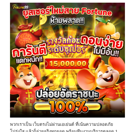
พวกเราเป็น เว็บตรงไม่ผ่านเอเย่นต์ ที่เน้นความปลอดภัย
โปร่งใส แล้วก็จ่ายจริงทุกยอด พร้อมทีมงานบริการตลอด 1