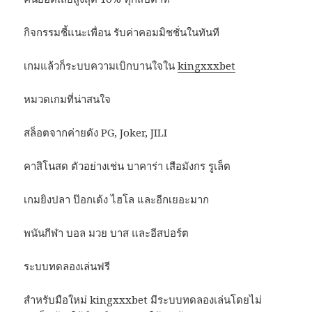
กิจกรรมชี้แนะเพื่อน รับค่าคอมมิชชั่นในทันที
เกมแล้วก็ระบบความเบิกบานใจใน
kingxxxbet
หมวดเกมที่น่าสนใจ
สล็อตจากค่ายดัง PG, Joker, JILI
คาสิโนสด ตัวอย่างเช่น บาคาร่า เสือมังกร รูเล็ต
เกมยิงปลา ป๊อกเด้ง ไฮโล และอีกเยอะมาก
พนันกีฬา บอล มวย บาส และอีสปอร์ต
ระบบทดลองเล่นฟรี
สำหรับมือใหม่ kingxxxbet มีระบบทดลองเล่นโดยไม่