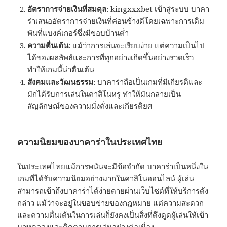
อัตราการจ่ายเงินที่สมดุล
:
kingxxxbet เข้าสู่ระบบ
บาคา
ร่าเสนออัตราการจ่ายเงินที่ค่อนข้างดีโดยเฉพาะการเดิม
พันที่แบงค์เกอร์ซึ่งมีขอบบ้านต่ำ
ความตื่นเต้น
: แม้ว่าการเล่นจะเรียบง่าย แต่ความเป็นไป
ได้ของผลลัพธ์และการที่ทุกอย่างเกิดขึ้นอย่างรวดเร็ว
ทำให้เกมนี้น่าตื่นเต้น
สังคมและวัฒนธรรม
: บาคาร่าถือเป็นเกมที่มีเกียรติและ
มักได้รับการเล่นในคาสิโนหรู ทำให้มันกลายเป็น
สัญลักษณ์ของความมั่งคั่งและเกียรติยศ
ความนิยมของบาคาร่าในประเทศไทย
ในประเทศไทยแม้การพนันจะมีข้อจำกัด บาคาร่าเป็นหนึ่งใน
เกมที่ได้รับความนิยมอย่างมากในคาสิโนออนไลน์ ผู้เล่น
สามารถเข้าถึงบาคาร่าได้ง่ายดายผ่านเว็บไซต์ที่ให้บริการดัง
กล่าว แม้ว่าจะอยู่ในขอบข่ายของกฎหมาย แต่ความสะดวก
และความตื่นเต้นในการเล่นก็ยังคงเป็นสิ่งที่ดึงดูดผู้เล่นให้เข้า