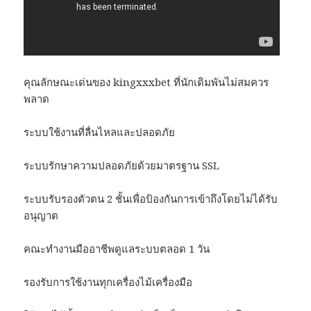
คุณลักษณะเด่นของ kingxxxbet ที่นักเดิมพันไม่สมควร
พลาด
ระบบใช้งานที่ลื่นไหลและปลอดภัย
ระบบรักษาความปลอดภัยด้วยมาตรฐาน SSL
ระบบรับรองตัวตน 2 ชั้นเพื่อป้องกันการเข้าถึงโดยไม่ได้รับ
อนุญาต
คณะทำงานมืออาชีพดูแลระบบตลอด 1 วัน
รองรับการใช้งานทุกเครื่องไม้เครื่องมือ