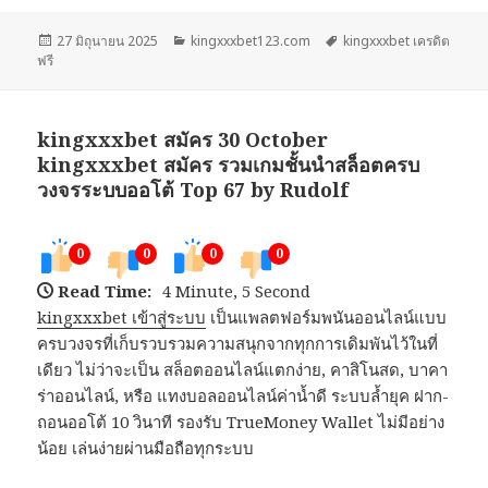
เขียน
หมวด
ป้าย
27 มิถุนายน 2025
kingxxxbet123.com
kingxxxbet เครดิต
เมื่อ
หมู่
กำกับ
ฟรี
kingxxxbet สมัคร 30 October
kingxxxbet สมัคร รวมเกมชั้นนำสล็อตครบ
วงจรระบบออโต้ Top 67 by Rudolf
0
0
0
0
Read Time:
4 Minute, 5 Second
kingxxxbet เข้าสู่ระบบ
เป็นแพลตฟอร์มพนันออนไลน์แบบ
ครบวงจรที่เก็บรวบรวมความสนุกจากทุกการเดิมพันไว้ในที่
เดียว ไม่ว่าจะเป็น สล็อตออนไลน์แตกง่าย, คาสิโนสด, บาคา
ร่าออนไลน์, หรือ แทงบอลออนไลน์ค่าน้ำดี ระบบล้ำยุค ฝาก-
ถอนออโต้ 10 วินาที รองรับ TrueMoney Wallet ไม่มีอย่าง
น้อย เล่นง่ายผ่านมือถือทุกระบบ