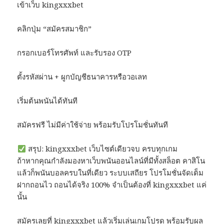
เข้าเว็บ kingxxxbet
คลิกปุ่ม “สมัครสมาชิก”
กรอกเบอร์โทรศัพท์ และรับรอง OTP
ตั้งรหัสผ่าน + ผูกบัญชีธนาคารหรือวอเลท
เริ่มต้นพนันได้ทันที
สมัครฟรี ไม่มีค่าใช้จ่าย พร้อมรับโปรโมชั่นทันที
สรุป: kingxxxbet เว็บไซต์เดียวจบ ครบทุกเกม
ถ้าหากคุณกำลังมองหาเว็บพนันออนไลน์ที่มีทั้งสล็อต คาสิโน
แล้วก็พนันบอลครบในที่เดียว ระบบเสถียร โปรโมชั่นจัดเต็ม
ฝากถอนไว ถอนได้จริง 100% จำเป็นต้องที่ kingxxxbet แค่
นั้น
สมัครเลยที่ kingxxxbet แล้วเริ่มเล่นเกมโปรด พร้อมรับผล