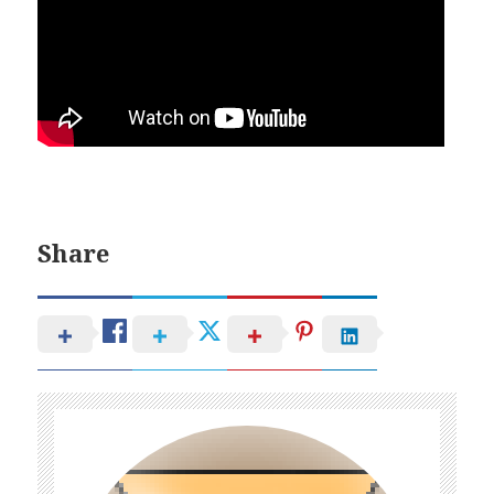
Share