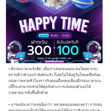
• มีกรอบเวลาแจ้งชัด: เมื่อเราเล่นก่อนนอน คนโดยมากจะ
ทราบดีว่าตัวเองกำลังพักแล้ว ก็เลยไม่ได้อยู่ในโหมดที่พร้อม
เล่นยาวหลายชั่วโมงราวกับตอนอื่นๆพอเพียงมีกรอบเวลาแบ
บงี้ก็จะสามารถช่วยให้คุมจังหวะการเล่นของตัวเองได้
ง่ายดายมากยิ่งขึ้นอีกด้วย
• อารมณ์ระหว่างเล่นนิ่งกว่า: หลายคนบอกผมเลยว่า การเล่น
ตอนก่อนนอนนั้นทำให้พวกเขาเล่นได้นิ่งกว่าเช้าตรู่มากมาย