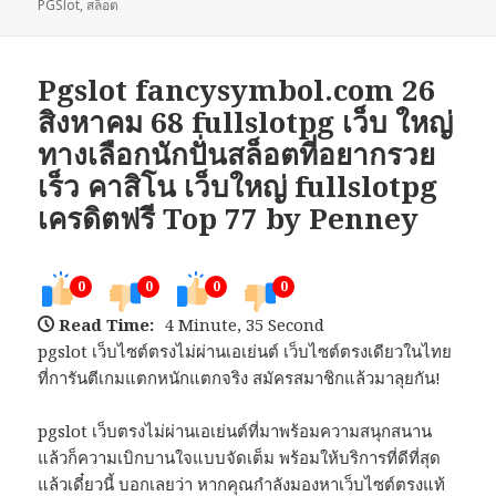
เมื่อ
หมู่
กำกับ
PGSlot
,
สล็อต
Pgslot fancysymbol.com 26
สิงหาคม 68 fullslotpg เว็บ ใหญ่
ทางเลือกนักปั่นสล็อตที่อยากรวย
เร็ว คาสิโน เว็บใหญ่ fullslotpg
เครดิตฟรี Top 77 by Penney
0
0
0
0
Read Time:
4 Minute, 35 Second
pgslot เว็บไซต์ตรงไม่ผ่านเอเย่นต์ เว็บไซต์ตรงเดียวในไทย
ที่การันตีเกมแตกหนักแตกจริง สมัครสมาชิกแล้วมาลุยกัน!
pgslot เว็บตรงไม่ผ่านเอเย่นต์ที่มาพร้อมความสนุกสนาน
แล้วก็ความเบิกบานใจแบบจัดเต็ม พร้อมให้บริการที่ดีที่สุด
แล้วเดี๋ยวนี้ บอกเลยว่า หากคุณกำลังมองหาเว็บไซต์ตรงแท้