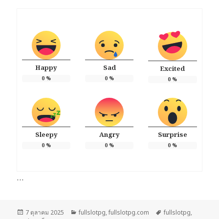
Happy
Sad
Excited
0
%
0
%
0
%
Sleepy
Angry
Surprise
0
%
0
%
0
%
…
เขียน
หมวด
ป้าย
7 ตุลาคม 2025
fullslotpg
,
fullslotpg.com
fullslotpg
,