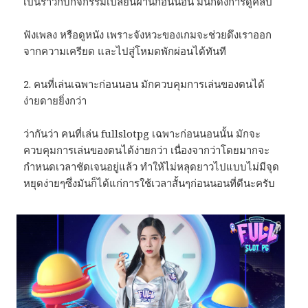
เป็นราวกับกิจกรรมเปลี่ยนผ่านก่อนนอน มันก็ดังการดูคลิป
ฟังเพลง หรือดูหนัง เพราะจังหวะของเกมจะช่วยดึงเราออก
จากความเครียด และไปสู่โหมดพักผ่อนได้ทันที
2. คนที่เล่นเฉพาะก่อนนอน มักควบคุมการเล่นของตนได้
ง่ายดายยิ่งกว่า
ว่ากันว่า คนที่เล่น fullslotpg เฉพาะก่อนนอนนั้น มักจะ
ควบคุมการเล่นของตนได้ง่ายกว่า เนื่องจากว่าโดยมากจะ
กำหนดเวลาชัดเจนอยู่แล้ว ทำให้ไม่หลุดยาวไปแบบไม่มีจุด
หยุดง่ายๆซึ่งมันก็ได้แก่การใช้เวลาสั้นๆก่อนนอนที่ดีนะครับ