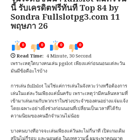
นี้ รับเครดิตฟรีทันที Top 84 by
Sondra Fullslotpg3.com 11
พฤษภา 26
0
0
0
0
Read Time:
4 Minute, 30 Second
เพราะเหตุใดบางคนเล่น pgslot เพียงแค่ก่อนนอนแต่ละวัน
มันมีข้อดีอะไรบ้าง
การเล่น fullslot ไม่ใช่แค่การเล่นในจังหวะว่างหรือต้องการ
เล่นในแต่ละวันเพียงแค่นั้นครับ เพราะเหตุว่ามีคนล้นหลามที่
เข้ามาเล่นเกมกับพวกเราในช่วงประจำของตนอย่างแจ่มแจ้ง
โดยเฉพาะอย่างยิ่งช่วงก่อนนอนที่เปลี่ยนเป็นเวลาที่ได้รับ
ความนิยมของคนอีกจำนวนไม่น้อย
บางคนบางทีอาจจะเล่นเพียงแค่วันละไม่กี่นาที เปิดเกมเดิม
สปินไม่กี่รอบ และนอนต่อ ในบทความนี้ ผมจะพาคุณมาดู