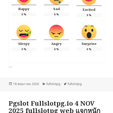
Happy
Sad
Excited
0
%
0
%
0
%
Sleepy
Angry
Surprise
0
%
0
%
0
%
…
เขียน
หมวด
ป้าย
18 พฤษภาคม 2026
fullslotpg
fullslotpg
เมื่อ
หมู่
กำกับ
Pgslot Fullslotpg.io 4 NOV
2025 fullslotpg web แจกหนัก