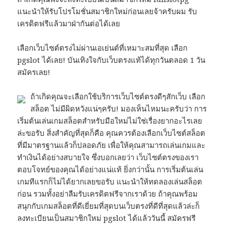
แนะนำให้รับโปรโมชั่นสมาชิกใหม่ก่อนเลยจ้าครับผม รับ
เครดิตฟรีแล้วมาฝ่ากันต่อได้เลย
เลือกเว็บไซต์ตรงไม่ผ่านเอเย่นต์ที่เหมาะสมที่สุด เลือก
pgslot ได้เลย! บันเทิงใจกับเว็บตรงแท้ได้ทุกวันตลอด 1 วัน
สมัครเลย!
ถ้าเกิดคุณจะเลือกใช้บริการเว็บไซต์ตรงดีๆสักเว็บ เลือก
สล็อต ไม่มีผิดหวังแน่ๆครับ! มองเห็นไหมนะครับว่า การ
เริ่มต้นเล่นเกมสล็อตสำหรับมือใหม่ไม่ใช่เรื่องยากอะไรเลย
ล่ะขอรับ สิ่งสำคัญที่สุดก็คือ คุณควรต้องเลือกเว็บไซต์สล็อต
ที่มีมาตรฐานแล้วก็ปลอดภัย เพื่อให้คุณสามารถเล่นเกมและ
ทำเงินได้อย่างสบายใจ ซึ่งบอกเลยว่า เว็บไซต์ตรงของเรา
ตอบโจทย์ของคุณได้อย่างแน่แท้ ยิ่งกว่านั้น การเริ่มต้นเล่น
เกมทีแรกก็ไม่ได้ยากเลยขอรับ แนะนำให้ทดลองเล่นสล็อต
ก่อน รวมทั้งอย่าลืมรับเครดิตฟรีจากเราด้วย ถ้าคุณพร้อม
สนุกกับเกมสล็อตที่ดีเยี่ยมที่สุดบนเว็บตรงที่ดีที่สุดแล้วล่ะก็
ลงทะเบียนเป็นสมาชิกใหม่ pgslot ได้แล้ววันนี้ สมัครฟรี