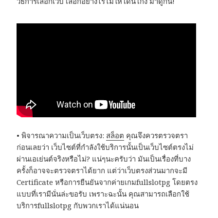
วิธีการเลือกเว็บ เลือกอย่างไรไม่ให้โดนโกง มาดูกัน!
• พิจารณาความเป็นเว็บตรง:
สล็อต
คุณจึงควรตรวจตรา
ก่อนเลยว่า เว็บไซต์ที่กำลังใช้บริการนั้นเป็นเว็บไซต์ตรงไม่
ผ่านเอเย่นต์จริงหรือไม่? แน่ๆนะครับว่า มันเป็นเรื่องที่บาง
ครั้งก็อาจจะตรวจตราได้ยาก แต่ว่าเว็บตรงส่วนมากจะมี
Certificate หรือการยืนยันจากค่ายเกมfullslotpg โดยตรง
แบบที่เรามีนั่นล่ะขอรับ เพราะฉะนั้น คุณสามารถเลือกใช้
บริการfullslotpg กับพวกเราได้แน่นอน