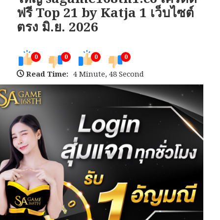
ฟรี Top 21 by Katja 1 เว็บไซต์
ตรง มิ.ย. 2026
0
0
0
0
Read Time:
4 Minute, 48 Second