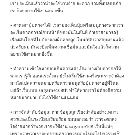
เราประเมินแล้วว่าน่าจะใช้งานง่าย สะดวก รวมทั้งปลอดภัย
เราก็จะอยากใช้งานเยอะขึ้น
• คาดเดาปุ่มต่างๆได้: เวลามองเห็นปุ่มหรือเมนูต่างๆพวกเรา
จะเริ่มคาดการณ์กับหน้าที่ของมันในทันที ถ้าเราสามารถรู้
เรื่องมันโดยที่ไม่ต้องลองผิดลองถูก โน่นก็นับว่าสอบผ่านแล้ว
ล่ะครับผม มันจะยิ่งเพิ่มความเชื่อมั่นและมั่นใจแล้วก็ความ
อยากใช้งานมากยิ่งขึ้น
• ทำความเข้าใจมากจนเกินความจำเป็น: บางเว็บอาจก่อให้
พวกเรารู้สึกอ่อนแรงตั้งแต่ยังไม่เริ่มใช้งานจริงๆเพราะจำต้อง
มานั่งแปลความหมายหรือหาว่าเมนูหรือปุ่มต่างๆอยู่ที่ไหน
แต่ถ้าเว็บแบบ sagame168th ทำให้พวกเราไม่ต้องตีความ
หมายมากมาย ยังไงก็ใช้งานแน่นอน
• การจัดลำดับข้อมูล: หากข้อมูลถูกเรียงลำดับอย่างเหมาะ
ควรและเป็นระเบียบเรียบร้อย ผมบอกเลยว่า เราจะตกลง
ใจง่ายมากว่าพวกเราจะใช้งาน sagame168 เว็บนี้แน่ๆ
เพราะว่าพวกเราจะทราบเลยว่าควรดูอะไรต่อไป ควรจะเช็