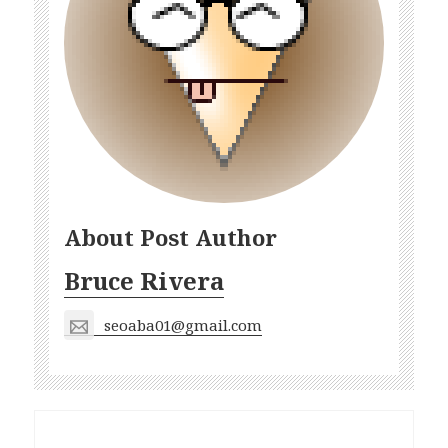
About Post Author
Bruce Rivera
seoaba01@gmail.com