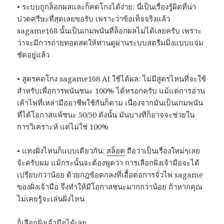
• ระบบถูกล็อกผลและก็คดโกงได้ง่าย: นี่เป็นเรื่องรู้ผิดที่น่า
ปวดศรีษะที่สุดเลยขอรับ เพราะว่าข้อเท็จจริงแล้ว
sagame168 นั้นเป็นเกมพนันที่ล็อกผลไม่ได้เลยครับ เพราะ
ว่าจะมีการถ่ายทอดสดให้ท่านดูผ่านระบบสตรีมมิ่งแบบแจ่ม
ชัดอยู่แล้ว
• สูตรคดโกง sagame168 AI ใช้ได้ผล: ไม่มีสูตรไหนที่จะใช้
สำหรับเพื่อการพนันชนะ 100% ได้หรอกครับ แม้แต่การอ่าน
เค้าไพ่ที่เหล่ามืออาชีพใช้กันก็ตาม เนื่องจากมันเป็นเกมพนัน
ที่ได้โอกาสแพ้ชนะ 50/50 ดังนั้น มันบางทีก็อาจจะช่วยใน
การวิเคราะห์ แต่ไม่ใช่ 100%
• แทงฝั่งไหนก็แบบเดียวกัน:
สล็อต
ถือว่าเป็นเรื่องใหม่ๆเลย
จ้ะครับผม แม้กระนั้นจะต้องพูดว่า การเลือกฝั่งเจ้ามือจะได้
เปรียบกว่าน้อย ด้วยกฎข้อตกลงที่เอื้อต่อการจั่วไพ่ sagame
ของฝั่งเจ้ามือ จึงทำให้มีโอกาสชนะมากกว่าน้อย ถ้าหากคุณ
ไม่เคยรู้จะเล่นฝั่งไหน
ก็เลือกฝั่งเจ้ามือได้เลย