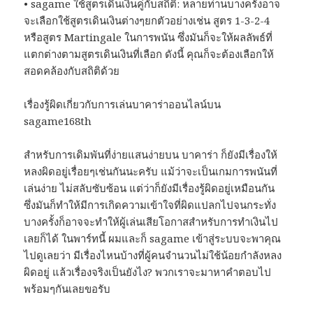
• sagame ใช้สูตรเดินเงินคู่กับสถิติ: หลายท่านบางครั้งอาจ
จะเลือกใช้สูตรเดินเงินต่างๆยกตัวอย่างเช่น สูตร 1-3-2-4
หรือสูตร Martingale ในการพนัน ซึ่งมันก็จะให้ผลลัพธ์ที่
แตกต่างตามสูตรเดินเงินที่เลือก ดังนี้ คุณก็จะต้องเลือกให้
สอดคล้องกับสถิติด้วย
เรื่องรู้ผิดเกี่ยวกับการเล่นบาคาร่าออนไลน์บน
sagame168th
สำหรับการเดิมพันที่ง่ายแสนง่ายบน บาคาร่า ก็ยังมีเรื่องให้
หลงผิดอยู่เรื่อยๆเช่นกันนะครับ แม้ว่าจะเป็นเกมการพนันที่
เล่นง่าย ไม่สลับซับซ้อน แต่ว่าก็ยังมีเรื่องรู้ผิดอยู่เหมือนกัน
ซึ่งมันก็ทำให้มีการเกิดความเข้าใจที่ผิดแปลกไปจนกระทั่ง
บางครั้งก็อาจจะทำให้ผู้เล่นเสียโอกาสสำหรับการทำเงินไป
เลยก็ได้ ในพาร์ทนี้ ผมและก็ sagame เข้าสู่ระบบจะพาคุณ
ไปดูเลยว่า มีเรื่องไหนบ้างที่ผู้คนจำนวนไม่ใช้น้อยกำลังหลง
ผิดอยู่ แล้วเรื่องจริงเป็นยังไง? พวกเราจะมาหาคำตอบไป
พร้อมๆกันเลยขอรับ