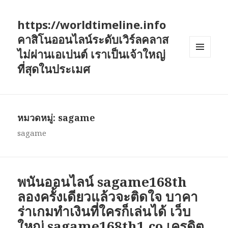
https://worldtimeline.info
คาสิโนออนไลน์ระดับเวิร์ลคลาส
ไม่ผ่านเอเบ่นต์ เราเป็นเจ้าใหญ่
เมนู
ที่สุดในประเมศ
และวิด
เจ็ต
หมวดหมู่:
sagame
sagame
พนันออนไลน์ sagame168th
ลองครั้งเดียวแล้วจะติดใจ บาคา
ร่าเกมทำเงินที่ใครก็เล่นได้ เว็บ
ใหญ่ sagame168th1.co เครดิต