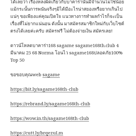
ได้เลยว่า เรื่องหลงผิดเกี่ยวกับบาคาร่านั้นมีจำนวนไม่ใช่น้อย
แม้กระนั้นการพนันจริงๆมิได้มีอะไรน่าสยองหรือยากเกินไป
แน่ๆ ขอเพียงแค่คุณเปิดใจ แนวทางการทำผลกำไรก็จะเป็น
เรื่องที่ไม่ยากแน่นอน ดังนั้น มาสมัครสมาชิกใหม่กับเว็บไซต์
ตรงได้เลยค่ะครับ สมัครฟรี ไม่ต้องจ่ายเงิน สมัครเลย!
ดาวน์โหลดบาคาร่า168 sagame sagame168th.club 4
มีนาคม 25 68 Norma โอนไว sagame168ปลอดภัย100%
Top 50
ขอขอบคุณweb
sagame
https://bit.ly/sagame168th-club
https://rebrand.ly/sagame168th-club
https://wow.in.th/sagame168th-club
https://cutt.ly/brqezuLm