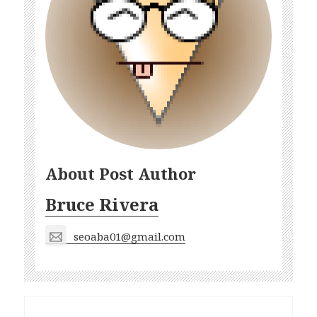
About Post Author
Bruce Rivera
seoaba01@gmail.com