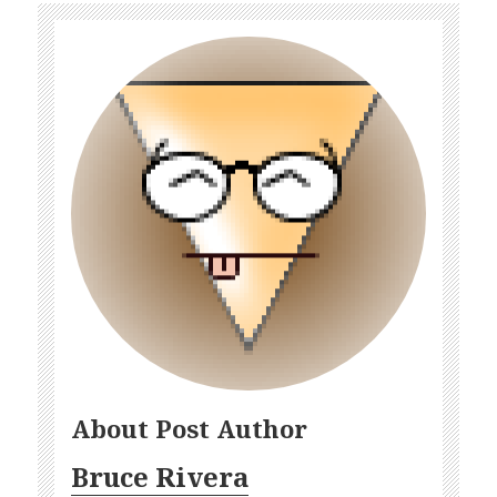
About Post Author
Bruce Rivera