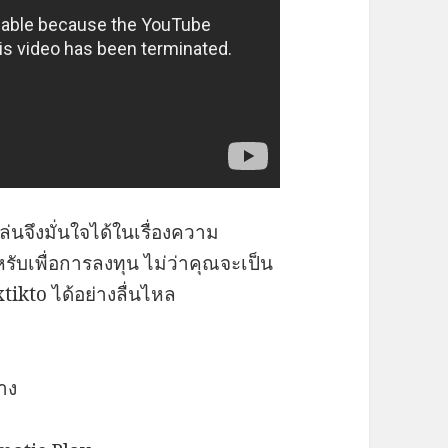
เล่นจึงมั่นใจได้ในเรื่องความ
ับเพื่อการลงทุน ไม่ว่าคุณจะเป็น
tikto ได้อย่างลื่นไหล
ลาง