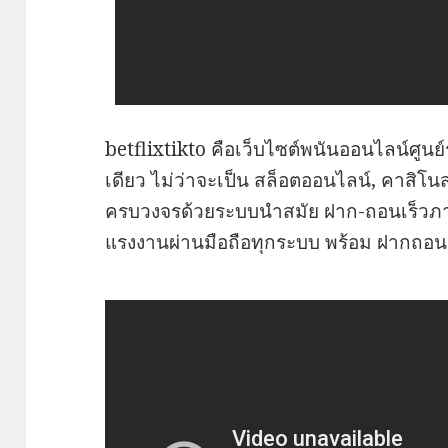
betflixtikto คือเว็บไซต์พนันออนไลน์ศูนย
เดียว ไม่ว่าจะเป็น สล็อตออนไลน์, คาสิโ
ครบวงจรด้วยระบบนำสมัย ฝาก-ถอนเร็วภาย
แรงงานผ่านมือถือทุกระบบ พร้อม ฝากถอนผ่