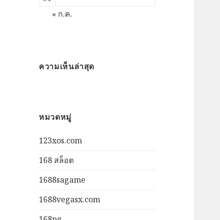
« ก.ค.
ความเห็นล่าสุด
หมวดหมู่
123xos.com
168 สล็อต
1688sagame
1688vegasx.com
168pg