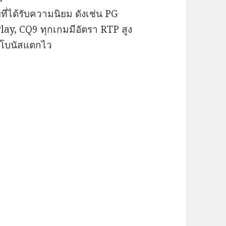
ที่ได้รับความนิยม ดังเช่น PG
lay, CQ9 ทุกเกมมีอัตรา RTP สูง
าย โบนัสแตกไว