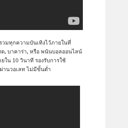
์รวมทุกความบันเทิงไว้ภายในที่
นสด, บาคาร่า, หรือ พนันบอลออนไลน์
ใน 10 วินาที รองรับการใช้
านวอเลท ไม่มีขั้นต่ำ