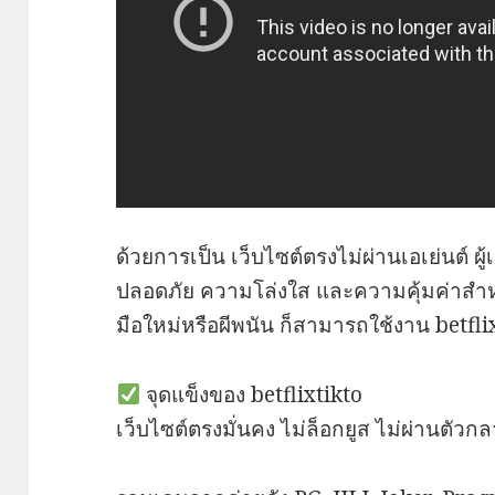
ด้วยการเป็น เว็บไซต์ตรงไม่ผ่านเอเย่นต์ ผู้
ปลอดภัย ความโล่งใส และความคุ้มค่าสำหร
มือใหม่หรือผีพนัน ก็สามารถใช้งาน betflix
จุดแข็งของ betflixtikto
เว็บไซต์ตรงมั่นคง ไม่ล็อกยูส ไม่ผ่านตัวก