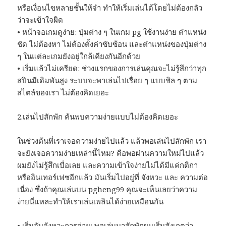
หรือเงื่อนไขหลายชั้นให้จำ ทำให้เริ่มเล่นได้โดยไม่ต้องกลัว
ว่าจะเข้าใจผิด
• หน้าจอเกมดูง่าย: ปุ่มต่าง ๆ ในเกม pg ใช้งานง่าย ตำแหน่ง
ชัด ไม่ต้องหา ไม่ต้องตั้งค่าซับซ้อน และตำแหน่งของปุ่มต่าง
ๆ ในแต่ละเกมยังอยู่ใกล้เคียงกันอีกด้วย
• เริ่มแล้วไม่เครียด: ช่วงแรกของการเล่นคุณจะไม่รู้สึกว่าทุก
สปินมีเดิมพันสูง ระบบจะพาเล่นไปเรื่อย ๆ แบบชิล ๆ ตาม
สไตล์ของเรา ไม่ต้องคิดเยอะ
2.เล่นไปสักพัก ค้นพบความง่ายแบบไม่ต้องคิดเยอะ
ในช่วงต้นที่เราเจอความง่ายไปแล้ว แล้วพอเล่นไปสักพัก เรา
จะยังเจอความง่ายเหล่านี้ไหม? คือพอผ่านความใหม่ไปแล้ว
ผมยังไม่รู้สึกเบื่อเลย และความเข้าใจง่ายไม่ได้มีแค่กติกา
หรืออินเทอร์เฟซอีกแล้ว มันเริ่มไปอยู่ที่ จังหวะ และ ความต่อ
เนื่อง ซึ่งถ้าคุณเล่นบน pgheng99 คุณจะเห็นเลยว่าความ
ง่ายนี่แหละทำให้เราเล่นเพลินได้ง่ายเหมือนกัน
• เริ่มจับจังหวะการจ่าย: พอเล่นมาสักพักผมเริ่มสังเกตว่า