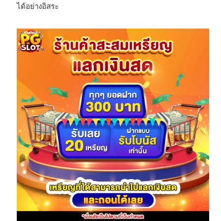
ได้อย่างอิสระ