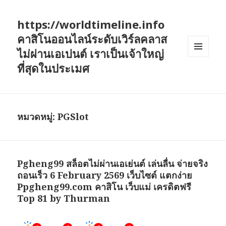
https://worldtimeline.info
คาสิโนออนไลน์ระดับเวิร์ลคลาส
ไม่ผ่านเอเบ่นต์ เราเป็นเจ้าใหญ่
เมนู
ที่สุดในประเมศ
และวิด
เจ็ต
หมวดหมู่:
PGSlot
Pgheng99 สล็อตไม่ผ่านเอเย่นต์ เล่นลื่น จ่ายจริง
ถอนเร็ว 6 February 2569 เว็บไซต์ แตกง่าย
Ppgheng99.com คาสิโน เว็บแม่ เครดิตฟรี
Top 81 by Thurman