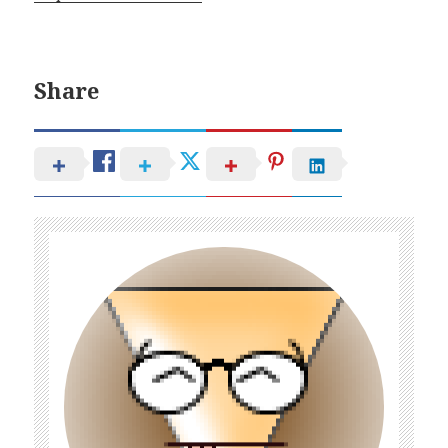
Share