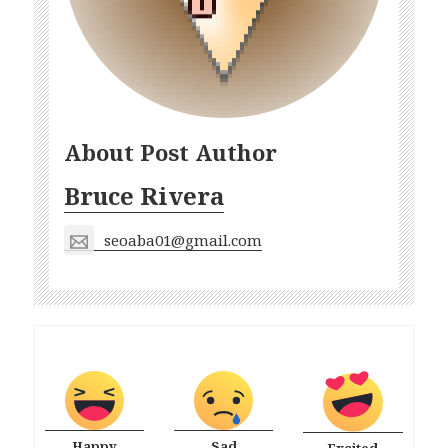
About Post Author
Bruce Rivera
seoaba01@gmail.com
Happy
Sad