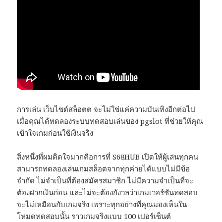
การเล่น เว็บไซต์สล็อตต จะไม่ใช่แค่ความบันเทิงอีกต่อไป
เมื่อคุณได้ทดลองระบบทดสอบเล่นของ pgslot ที่ช่วยให้คุณ
เข้าใจเกมก่อนใช้เงินจริง
สิ่งหนึ่งที่ผมติดใจมากคือการที่ S68HUB เปิดให้ผู้เล่นทุกคน
สามารถทดลองเล่นเกมสล็อตจากทุกค่ายได้แบบไม่มีข้อ
จำกัด ไม่จำเป็นที่ต้องสมัครสมาชิก ไม่มีความจำเป็นที่จะ
ต้องฝากเงินก่อน และไม่จะต้องกังวลว่าเกมเวอร์ชันทดสอบ
จะไม่เหมือนกับเกมจริง เพราะทุกอย่างที่คุณมองเห็นใน
โหมดทดสอบนั้น ราวเกมจริงแบบ 100 เปอร์เซ็นต์