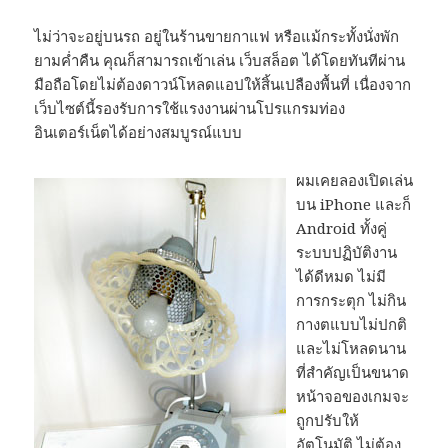
ไม่ว่าจะอยู่บนรถ อยู่ในร้านขายกาแฟ หรือแม้กระทั้งนั่งพัก
ยามค่ำคืน คุณก็สามารถเข้าเล่น เว็บสล็อต ได้โดยทันทีผ่าน
มือถือโดยไม่ต้องดาวน์โหลดแอปให้สิ้นเปลืองพื้นที่ เนื่องจาก
เว็บไซต์นี้รองรับการใช้แรงงานผ่านโปรแกรมท่อง
อินเตอร์เน็ตได้อย่างสมบูรณ์แบบ
ผมเคยลองเปิดเล่น
บน iPhone และก็
Android ทั้งคู่
ระบบปฏิบัติงาน
ได้ดีหมด ไม่มี
การกระตุก ไม่กิน
กางตแบบไม่ปกติ
และไม่โหลดนาน
ที่สำคัญเป็นขนาด
หน้าจอของเกมจะ
ถูกปรับให้
อัตโนมัติ ไม่ต้อง