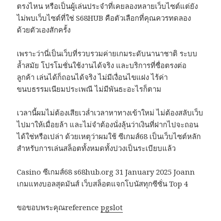
ตรงไหน หรือเป็นผู้เล่นประจำที่เคยลองหลายเว็บไซต์แต่ยัง
ไม่พบเว็บไซต์ที่ใช่ S68HUB คือตัวเลือกที่คุณควรทดลอง
ด้วยตัวเองสักครั้ง
เพราะว่านี่เป็นเว็บที่รวบรวมค่ายเกมระดับนานาชาติ ระบบ
ล้ำสมัย โปรโมชั่นใช้งานได้จริง และบริการที่ซื่อตรงต่อ
ลูกค้า เล่นได้ก็ถอนได้จริง ไม่มีเงื่อนไขแฝง ไร้ค่า
ขนบธรรมเนียมประเพณี ไม่มีพันธะอะไรก็ตาม
เวลานี้ผมไม่ต้องเสียเวล่ำเวลาหาทางเข้าใหม่ ไม่ต้องสลับเว็บ
ไปมาให้เมื่อยล้า และไม่จำต้องนั่งลุ้นว่าเงินที่ฝากไปจะถอน
ได้ใช่หรือเปล่า ด้วยเหตุว่าผมใช้ ซีเกมส์68 เป็นเว็บไซต์หลัก
สำหรับการเล่นสล็อตทั้งหมดทั้งปวงเป็นระเบียบแล้ว
Casino ซีเกมส์68 s68hub.org 31 January 2025 Joann
เกมแทงบอลสุดมันส์ เว็บสล็อตแจกโบนัสทุกซีซั่น Top 4
ขอขอบพระคุณreference
pgslot