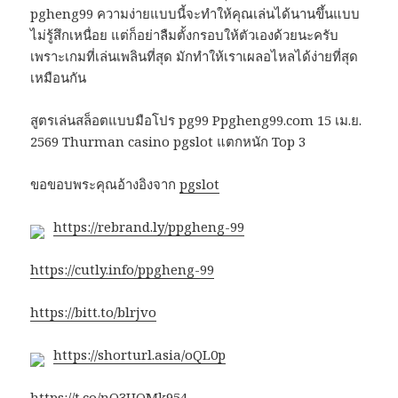
pgheng99 ความง่ายแบบนี้จะทำให้คุณเล่นได้นานขึ้นแบบ
ไม่รู้สึกเหนื่อย แต่ก็อย่าลืมตั้งกรอบให้ตัวเองด้วยนะครับ
เพราะเกมที่เล่นเพลินที่สุด มักทำให้เราเผลอไหลได้ง่ายที่สุด
เหมือนกัน
สูตรเล่นสล็อตแบบมือโปร pg99 Ppgheng99.com 15 เม.ย.
2569 Thurman casino pgslot แตกหนัก Top 3
ขอขอบพระคุณอ้างอิงจาก
pgslot
https://rebrand.ly/ppgheng-99
https://cutly.info/ppgheng-99
https://bitt.to/blrjvo
https://shorturl.asia/oQL0p
https://t.co/nO3UQMk954