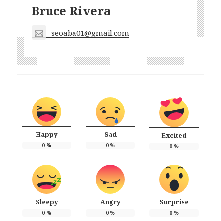
Bruce Rivera
seoaba01@gmail.com
Happy
Sad
Excited
0
%
0
%
0
%
Sleepy
Angry
Surprise
0
%
0
%
0
%