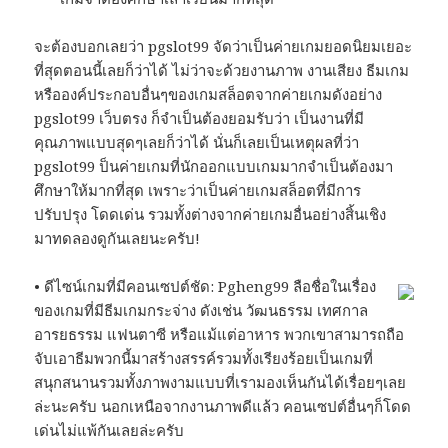
จะต้องบอกเลยว่า pgslot99 จัดว่าเป็นค่ายเกมยอดนิยมเยอะ
ที่สุดตอนนี้เลยก็ว่าได้ ไม่ว่าจะด้วยงานภาพ งานเสียง ธีมเกม
หรือองค์ประกอบอื่นๆของเกมสล็อตจากค่ายเกมดังอย่าง
pgslot99 เว็บตรง ก็จำเป็นต้องยอมรับว่า เป็นงานที่มี
คุณภาพแบบสุดๆเลยก็ว่าได้ นั่นก็เลยเป็นเหตุผลที่ว่า
pgslot99 ป็นค่ายเกมที่นักออกแบบเกมมากจำเป็นต้องมา
ศึกษาให้มากที่สุด เพราะว่าเป็นค่ายเกมสล็อตที่มีการ
ปรับปรุง โดดเด่น รวมทั้งต่างจากค่ายเกมอื่นอย่างสิ้นเชิง
มาทดลองดูกันเลยนะครับ!
• ดีไซน์เกมที่มีคอนเซปต์ชัด: Pgheng99 ลือชื่อในเรื่อง
ของเกมที่มีธีมเกมกระจ่าง ดังเช่น วัฒนธรรม เทศกาล
อารยธรรม แฟนตาซี หรือแม้แต่อาหาร พวกเขาสามารถถือ
จับเอาธีมพวกนี้มาสร้างสรรค์รวมทั้งเรียงร้อยเป็นเกมที่
สนุกสนานรวมทั้งภาพงามแบบที่เรามองเห็นกันได้เรื่อยๆเลย
ล่ะนะครับ นอกเหนือจากงานภาพดีแล้ว คอนเซปต์อื่นๆก็โดด
เด่นไม่แพ้กันเลยล่ะครับ