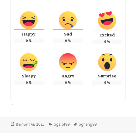
Happy
Sad
Excited
0
%
0
%
0
%
Sleepy
Angry
Surprise
0
%
0
%
0
%
…
เขียน
หมวด
ป้าย
8 พฤษภาคม 2025
pgslot99
pgheng99
เมื่อ
หมู่
กำกับ