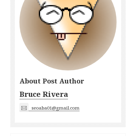
About Post Author
Bruce Rivera
seoaba01@gmail.com