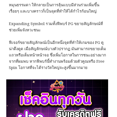
หมุนธรรมดา ให้กลายเป็นการลุ้นแบบมีส่วนร่วมเพิ่มขึ้น
เรื่อยๆ และบางคราวก็เป็นจุดที่ทำให้ได้กำไรก้อนใหญ่
Expanding Symbol รวมทั้งฟีพบร์ PG ขยายสัญลักษณ์ที่
ช่วยเพิ่มจังหวะชนะ
ฟีเจอร์ขยายสัญลักษณ์เป็นอีกหนึ่งจุดที่ทำให้เกมของ PG ดู
น่าดึงดูด เมื่อสัญลักษณ์บางตัวปรากฏ มันสามารถขยายเต็ม
แถวหรือเต็มหน้าหน้าจอ ซึ่งเพิ่มโอกาสในการชนะอย่างมาก
จากที่ผมพบ หากฟีพบร์นี้ทำงานพร้อมด้วยตัวคูณหรือ Free
Spin โอกาสที่จะได้รางวัลใหญ่จะสูงขึ้นมากมาย