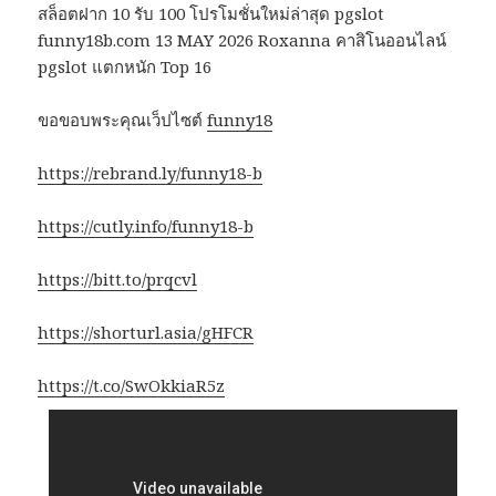
สล็อตฝาก 10 รับ 100 โปรโมชั่นใหม่ล่าสุด pgslot
funny18b.com 13 MAY 2026 Roxanna คาสิโนออนไลน์
pgslot แตกหนัก Top 16
ขอขอบพระคุณเว็ปไซต์
funny18
https://rebrand.ly/funny18-b
https://cutly.info/funny18-b
https://bitt.to/prqcvl
https://shorturl.asia/gHFCR
https://t.co/SwOkkiaR5z