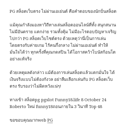
PG สล็อตเว็บตรง ไม่ผ่านเอเย่นต์ คือคำตอบของนักปั่นสล็อต
แม้คุณกำลังมองหาวิถีทางเล่นสล็อตออนไลน์ที่ทั้ง สนุกสนาน
ไม่มีอันตราย แตกง่าย รวมทั้งคุ้ม ไม่มีอะไรตอบปัญหาเจริญ
ไปกว่า PG สล็อตเว็บไซต์ตรง ด้วยเหตุว่านี่เป็นการเล่น
โดยตรงกับค่ายเกม ไร้คนกึ่งกลาง ไม่ผ่านเอเย่นต์ ทำให้
มั่นใจได้ว่า ทุกครั้งที่คุณกดสปิน ได้โอกาสคว้าโบนัสก้อนโต
อย่างแท้จริง
ด้วยเหตุผลดังกล่าว แม้ต้องการเล่นสล็อตแล้วแตกมั่นใจ ได้
เงินจริงแบบไม่ต้องกังวล อย่าลืมเลือกเล่นกับ PG สล็อตเว็บ
ตรง รับรองว่าไม่ผิดหวังแน่ๆ!
ทางเข้า สล็อตpg pgslot Funny18.life 8 October 24
Roberto ใหม่ funny18ถอนภายใน 3 วินาที Top 48
ขอขอบคุณมากweb
PG