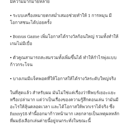
มีความมากมายหลาย
• ระบบเครื่องหมายตกสม่ำเสมอช่วยทำให้ 1 การหมุน มี
โอกาสชนะได้บ่อยครั้ง
• Bonus Game เพิ่มโอกาสได้รางวัลก้อนใหญ่ รวมทั้งทำให้
เกมไม่มีเบื่อ
• ตัวคูณสามารถสะสมรวมทั้งเพิ่มขึ้นได้ ทำให้กำไรพุ่งแบบ
ก้าวกระโจน
• บางเกมมีแจ็คพอตที่ให้โอกาสให้ได้รางวัลระดับใหญ่จริง
ในที่สุดแล้ว สำหรับผม มันไม่ใช่แค่เรื่องว่าฟีพบร์เยอะแยะ
หรือเปล่ามาก แต่ว่าเป็นเรื่องของความรู้สึกตอนเล่น ว่ามันมี
อะไรให้ลุ้นตลอดเวลา และได้โอกาสให้พวกเราได้จริง ซึ่ง
funny18 ทำนี้ออกมาก้าวหน้ามาก เลยกลายเป็นเหตุผลหลัก
ที่ผมยังเลือกเล่นค่ายนี้อยู่จนกระทั่งในขณะนี้