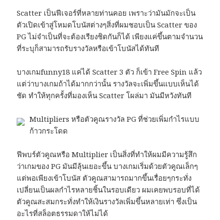
Scatter เป็นฟีเจอร์ที่หลายท่านคอย เพราะว่ามันมักจะเป็น
ตัวเปิดเข้าสู่โหมดโบนัสต่างๆสิ่งที่ผมชอบเป็น Scatter ของ
PG ไม่จำเป็นที่จะต้องเรียงชิดกันก็ได้ เพียงแค่ขึ้นตามจำนวน
ที่ระบุก็สามารถรับรางวัลหรือเข้าโบนัสได้ทันที
บางเกมfunny18 แค่ได้ Scatter 3 ตัว ก็เข้า Free Spin แล้ว
แต่ว่าบางเกมถ้าได้มากกว่านั้น รางวัลจะเพิ่มขึ้นแบบเห็นได้
ชัด ทำให้ทุกครั้งที่มองเห็น Scatter โผล่มา มันมีหวังทันที
Multipliers หรือตัวคูณรางวัล PG ที่ช่วยเพิ่มกำไรแบบ
ก้าวกระโดด
ฟีพบร์ตัวคูณหรือ Multiplier เป็นสิ่งที่ทำให้ผมมีความรู้สึก
ว่าเกมของ PG มันมีลุ้นเยอะขึ้น บางเกมเริ่มด้วยตัวคูณเล็กๆ
แต่พอเพียงเข้าโบนัส ตัวคูณสามารถมากขึ้นเรื่อยๆกระทั่ง
เปลี่ยนเป็นผลกำไรหลายชิ้นในรอบเดียว ผมเคยพบรอบที่ได้
ตัวคูณสะสมกระทั่งทำให้เงินรางวัลเพิ่มขึ้นหลายเท่า ซึ่งเป็น
อะไรที่สล็อตธรรมดาให้ไม่ได้