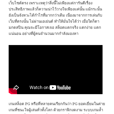
เว็บไซต์ตรง เพราะเหตุว่าสิ่งนี้ไม่เพียงแต่การันตีเรื่อง
ประสิทธิภาพแล้วก็ความน่าไว้วางใจเพียงแค่นั้น แม้กระนั้น
ยังเป็นจังหวะได้กำไรที่มากกว่าเดิม เนื่องมาจากการเล่นกับ
เว็บที่ตรงนั้น ไม่ผ่านเอเย่นต์ ทำให้มั่นใจได้ว่า เมื่อใดก็ตา
มกดสปิน คุณจะมีโอกาสเจอ สล็อตแตกจริง แตกง่าย แตก
แน่นอน อย่างที่ผู้คนจำนวนมากกำลังมองหา
เกมสล็อต PG หรือที่หลายคนเรียกกันว่า PG ยอดเยี่ยมในค่าย
เกมที่ชนะใจผู้เล่นทั่วทั้งโลก ด้วยกราฟิกงดงาม ระบบเกมล้ำ