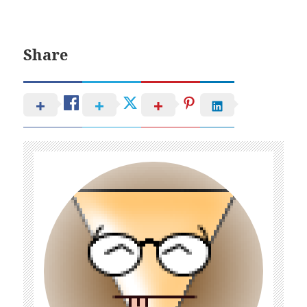
Share