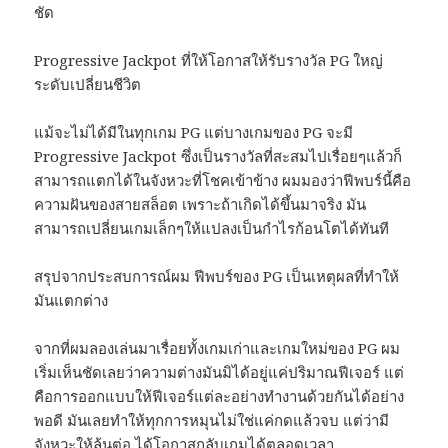
ชัด
Progressive Jackpot ที่ให้โอกาสให้รับรางวัล PG ใหญ่
ระดับเปลี่ยนชีวิต
แม้จะไม่ได้มีในทุกเกม PG แต่บางเกมของ PG จะมี
Progressive Jackpot ซึ่งเป็นรางวัลที่สะสมไปเรื่อยๆแล้วก็
สามารถแตกได้ในจังหวะที่โชคเข้าข้าง ผมมองว่าฟีพบร์นี้คือ
ความฝันของสายสล็อต เพราะถ้าเกิดได้ขึ้นมาจริง มัน
สามารถเปลี่ยนเกมเล็กๆให้แปลงเป็นกำไรก้อนโตได้ทันที
สรุปจากประสบการณ์ผม ฟีพบร์ของ PG เป็นเหตุผลที่ทำให้
มันแตกต่าง
จากที่ผมลองเล่นมาเรื่อยทั้งเกมเก่าและเกมใหม่ของ PG ผม
เริ่มเห็นชัดเลยว่าความต่างมันมิได้อยู่แค่ปริมาณฟีเจอร์ แต่
คือการออกแบบให้ฟีเจอร์แต่ละอย่างทำงานด้วยกันได้อย่าง
พอดี มันเลยทำให้ทุกการหมุนไม่ใช่แค่กดแล้วจบ แต่ว่ามี
จังหวะให้ลุ้นต่อ ได้โอกาสกลับเกมได้ตลอดเวลา