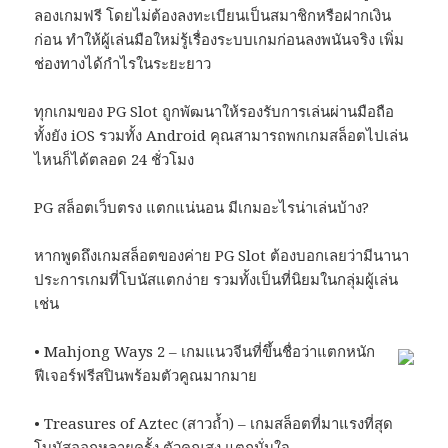
ลองเกมฟรี โดยไม่ต้องลงทะเบียนเป็นสมาชิกหรือฝากเงิน
ก่อน ทำให้ผู้เล่นมือใหม่รู้เรื่องระบบเกมก่อนลงพนันจริง เพิ่ม
ช่องทางได้กำไรในระยะยาว
ทุกเกมของ PG Slot ถูกพัฒนาให้รองรับการเล่นผ่านมือถือ
ทั้งยัง iOS รวมทั้ง Android คุณสามารถพกเกมสล็อตไปเล่น
ไหนก็ได้ตลอด 24 ชั่วโมง
PG สล็อตเว็บตรง แตกแน่นอน มีเกมอะไรน่าเล่นบ้าง?
หากพูดถึงเกมสล็อตของค่าย PG Slot ต้องบอกเลยว่ามีนานา
ประการเกมที่โบนัสแตกง่าย รวมทั้งเป็นที่นิยมในกลุ่มผู้เล่น
เช่น
• Mahjong Ways 2 – เกมแนวจีนที่ขึ้นชื่อว่าแตกหนัก
ฟีเจอร์ฟรีสปินพร้อมตัวคูณมากมาย
• Treasures of Aztec (สาวถ้ำ) – เกมสล็อตที่มาแรงที่สุด
โบนัสออกหลายครั้ง ตัวคูณสูง แตกมั่นใจ