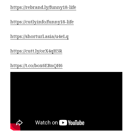
https://rebrand.ly/funny18-life
https://cutly.info/funny18-life
https://shorturl.asia/u4eLq
https://cutt.ly/orX4qH5R
https://t.co/box6EBnQH6