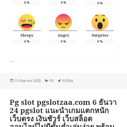
0
%
0
%
0
%
Sleepy
Angry
Surprise
0
%
0
%
0
%
…
เขียน
หมวด
ป้าย
15 กันยายน 2025
PG
PGSlot
เมื่อ
หมู่
กำกับ
Pg slot pgslotzaa.com 6 ธันวา
24 pgslot แนะนำเกมแตกหนัก
เว็บตรง เงินชัวร์ เว็บสล็อต
ออนไลน์ไม่มีขั้นต่ำเล่นง่าย พร้อม