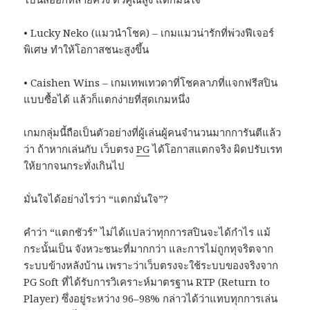
• Lucky Neko (แมวนำโชค) – เกมแมวน่ารักที่พ่วงฟีเจอร์
พิเศษ ทำให้โอกาสชนะสูงขึ้น
• Caishen Wins – เกมเทพเทวดาที่โชคลาภที่แจกฟรีสปิน
แบบซื้อได้ แล้วก็แตกง่ายที่สุดเกมหนึ่ง
เกมกลุ่มนี้ถือเป็นตัวอย่างที่ผู้เล่นผู้คนจำนวนมากการันตีแล้ว
ว่า ถ้าหากเล่นกับ เว็บตรง
PG
ได้โอกาสแตกจริง ผิดปรับเรท
ให้ยากจนกระทั่งเกินไป
มั่นใจได้อย่างไรว่า “แตกมั่นใจ”?
คำว่า “แตกชัวร์” ไม่ได้แปลว่าทุกการสปินจะได้กำไร แม้
กระนั้นเป็น จังหวะชนะที่มากกว่า และการไม่ถูกทุจริตจาก
ระบบข้างหลังบ้าน เพราะว่าเว็บตรงจะใช้ระบบของจริงจาก
PG Soft ที่ได้รับการวิเคราะห์มาตรฐาน RTP (Return to
Player) ซึ่งอยู่ระหว่าง 96–98% กล่าวได้ว่าแทบทุกการเล่น