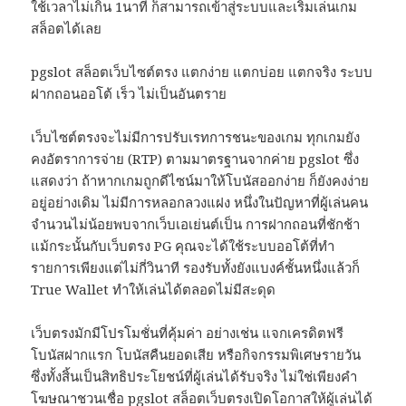
ใช้เวลาไม่เกิน 1นาที ก็สามารถเข้าสู่ระบบและเริ่มเล่นเกม
สล็อตได้เลย
pgslot สล็อตเว็บไซต์ตรง แตกง่าย แตกบ่อย แตกจริง ระบบ
ฝากถอนออโต้ เร็ว ไม่เป็นอันตราย
เว็บไซต์ตรงจะไม่มีการปรับเรทการชนะของเกม ทุกเกมยัง
คงอัตราการจ่าย (RTP) ตามมาตรฐานจากค่าย pgslot ซึ่ง
แสดงว่า ถ้าหากเกมถูกดีไซน์มาให้โบนัสออกง่าย ก็ยังคงง่าย
อยู่อย่างเดิม ไม่มีการหลอกลวงแฝง หนึ่งในปัญหาที่ผู้เล่นคน
จำนวนไม่น้อยพบจากเว็บเอเย่นต์เป็น การฝากถอนที่ชักช้า
แม้กระนั้นกับเว็บตรง PG คุณจะได้ใช้ระบบออโต้ที่ทำ
รายการเพียงแต่ไม่กี่วินาที รองรับทั้งยังแบงค์ชั้นหนึ่งแล้วก็
True Wallet ทำให้เล่นได้ตลอดไม่มีสะดุด
เว็บตรงมักมีโปรโมชั่นที่คุ้มค่า อย่างเช่น แจกเครดิตฟรี
โบนัสฝากแรก โบนัสคืนยอดเสีย หรือกิจกรรมพิเศษรายวัน
ซึ่งทั้งสิ้นเป็นสิทธิประโยชน์ที่ผู้เล่นได้รับจริง ไม่ใช่เพียงคำ
โฆษณาชวนเชื่อ pgslot สล็อตเว็บตรงเปิดโอกาสให้ผู้เล่นได้