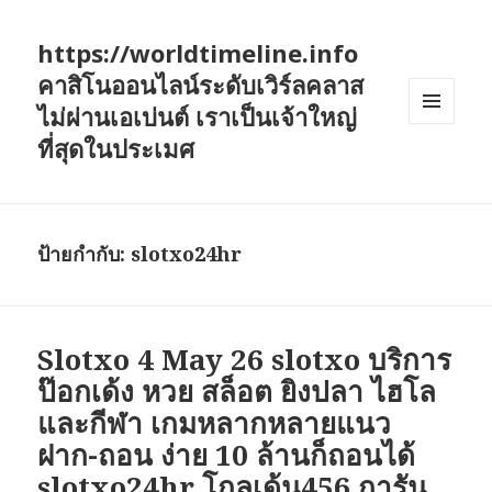
https://worldtimeline.info
คาสิโนออนไลน์ระดับเวิร์ลคลาส
ไม่ผ่านเอเบ่นต์ เราเป็นเจ้าใหญ่
เมนู
ที่สุดในประเมศ
และวิด
เจ็ต
ป้ายกำกับ:
slotxo24hr
Slotxo 4 May 26 slotxo บริการ
ป๊อกเด้ง หวย สล็อต ยิงปลา ไฮโล
และกีฬา เกมหลากหลายแนว
ฝาก-ถอน ง่าย 10 ล้านก็ถอนได้
slotxo24hr โกลเด้น456 การัน