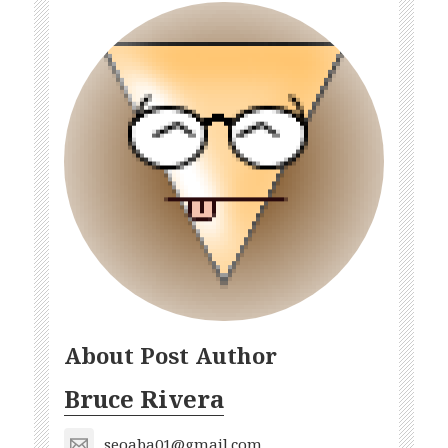
About Post Author
Bruce Rivera
seoaba01@gmail.com