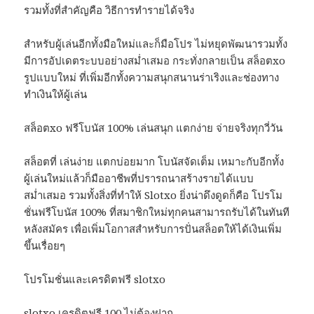
รวมทั้งที่สำคัญคือ วิธีการทำรายได้จริง
สำหรับผู้เล่นอีกทั้งมือใหม่และก็มือโปร ไม่หยุดพัฒนารวมทั้ง
มีการอัปเดตระบบอย่างสม่ำเสมอ กระทั่งกลายเป็น สล็อตxo
รูปแบบใหม่ ที่เพิ่มอีกทั้งความสนุกสนานร่าเริงและช่องทาง
ทำเงินให้ผู้เล่น
สล็อตxo ฟรีโบนัส 100% เล่นสนุก แตกง่าย จ่ายจริงทุกวี่วัน
สล็อตที่ เล่นง่าย แตกบ่อยมาก โบนัสจัดเต็ม เหมาะกับอีกทั้ง
ผู้เล่นใหม่แล้วก็มืออาชีพที่ปรารถนาสร้างรายได้แบบ
สม่ำเสมอ รวมทั้งสิ่งที่ทำให้ Slotxo ยิ่งน่าดึงดูดก็คือ โปรโม
ชั่นฟรีโบนัส 100% ที่สมาชิกใหม่ทุกคนสามารถรับได้ในทันที
หลังสมัคร เพื่อเพิ่มโอกาสสำหรับการปั่นสล็อตให้ได้เงินเพิ่ม
ขึ้นเรื่อยๆ
โปรโมชั่นและเครดิตฟรี slotxo
slotxo เครดิตฟรี 100 ไม่ต้องฝาก