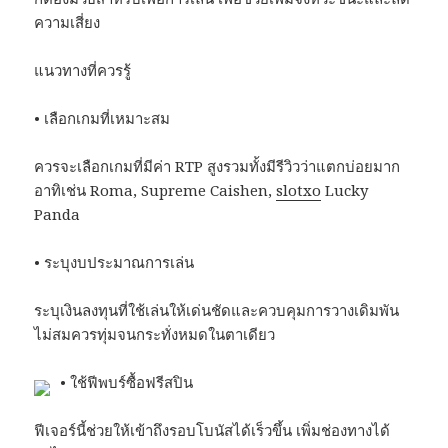
ความเสี่ยง
แนวทางที่ควรรู้
• เลือกเกมที่เหมาะสม
ควรจะเลือกเกมที่มีค่า RTP สูงรวมทั้งมีรีวิวว่าแตกบ่อยมาก
อาทิเช่น Roma, Supreme Caishen,
slotxo
Lucky
Panda
• ระบุงบประมาณการเล่น
ระบุเงินลงทุนที่ใช้เล่นให้เด่นชัดและควบคุมการวางเดิมพัน
ไม่สมควรทุ่มจนกระทั่งหมดในตาเดียว
• ใช้ฟีพบร์ซื้อฟรีสปิน
ฟีเจอร์นี้ช่วยให้เข้าถึงรอบโบนัสได้เร็วขึ้น เพิ่มช่องทางได้