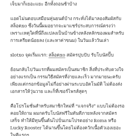
เจ็บมาก็เยอะแยะ อีกทั้งถอนช้าบ้าง
แอดไม่นตอบเสมือนหุ่นยนต์บ้าง กระทั่งได้มาลองสัมผัสกับ
สล็อตxo ซึ่งวันนี้ผมอยากจะมาแชร์ประสบการณ์ตรงว่า
เพราะเหตุใดที่นี่ถึงแปลงเป็นบ้านข้างหลังหลักของผมสำหรับ
การเครียดน้อยลง (และหาค่าขนม) ในวันแล้ววันเล่า
slotxo จุดเริ่มแรก:
สล็อตxo
สมัครปุบปับ รับโบนัสปั๊บ
ย้อนกลับไปวันแรกที่ผมสมัครเป็นสมาชิก สิ่งที่ประทับดวงใจ
อย่างแรกเป็น กรรมวิธีสมัครที่ง่ายและเร็ว มากมายนะครับ
เพียงแต่กรอกข้อมูลไม่กี่อย่างผ่านระบบอัตโนมัติ ไม่ต้องส่ง
เอกสารให้วุ่นวาย และก็ที่เซอร์ไพรส์สุดๆ
คือโปรโมชั่นสำหรับสมาชิกใหม่ที่ “แจกจริง” แบบไม่ต้องรอ
คอยให้ถาม ผมกดรับโบนัสฟรีในทันทีภายหลังจากสมัคร
เสร็จ ทำให้มีทุนขึ้นต้นไปปั่นเกมโปรดอย่าง Roma หรือ
Lucky Rooster ได้นานขึ้นโดยไม่ต้องควักเนื้อตัวเองเยอะ
ในทีแรกๆ