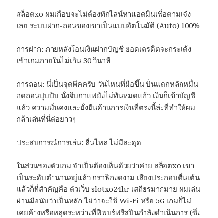
สล็อตxo ผมเกือบจะไม่ต้องทักไลน์หาแอดมินเพื่อตามเจ๋ง
เลย ระบบฝาก-ถอนของเขาเป็นแบบอัตโนมัติ (Auto) 100%
การฝาก: ภายหลังโอนเงินฝากบัญชี ยอดเครดิตจะกระเด้ง
เข้าเกมภายในไม่เกิน 30 วินาที
การถอน: นี่เป็นจุดพีคครับ วันไหนที่มือขึ้น ปั่นแตกหลักหมื่น
กดถอนปุบปับ นั่งจิบกาแฟยังไม่ทันหมดแก้ว เงินก็เข้าบัญชี
แล้ว ความมั่นคงและยั่งยืนด้านการเงินที่ตรงนี้ล่ะที่ทำให้ผม
กล้าเล่นที่นี่ต่อยาวๆ
ประสบการณ์การเล่น: ลื่นไหล ไม่มีสะดุด
ในส่วนของตัวเกม จำเป็นต้องเห็นด้วยว่าค่าย สล็อตxo เขา
เป็นระดับตำนานอยู่แล้ว กราฟิกงดงาม เสียงประกอบตื่นเต้น
แล้วก็ที่สำคัญคือ ตัวเว็บ slotxo24hr เสถียรมากมาย ผมเล่น
ผ่านมือนับว่าเป็นหลัก ไม่ว่าจะใช้ Wi-Fi หรือ 5G เกมก็ไม่
เคยค้างหรือหลุดระหว่างที่ฟีพบร์ฟรีสปินกำลังดำเนินการ (ซึ่ง