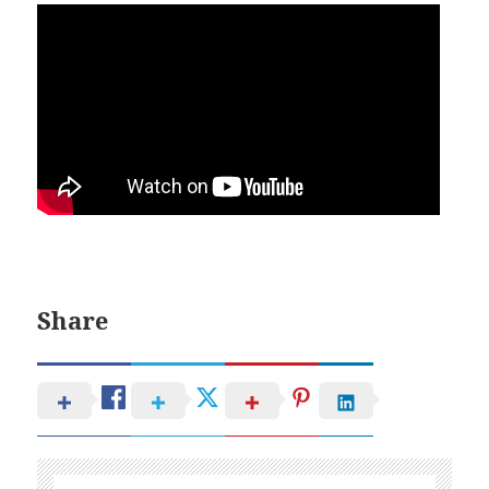
Share