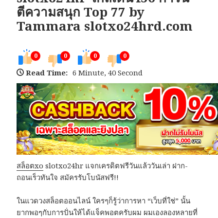
ตีความสนุก Top 77 by
Tammara slotxo24hrd.com
0
0
0
0
Read Time:
6 Minute, 40 Second
สล็อตxo
slotxo24hr แจกเครดิตฟรีวันแล้ววันเล่า ฝาก-
ถอนเร็วทันใจ สมัครรับโบนัสฟรี!!
ในแวดวงสล็อตออนไลน์ ใครๆก็รู้ว่าการหา “เว็บที่ใช่” นั้น
ยากพอๆกับการปั่นให้ได้แจ็คพอตครับผม ผมเองลองหลายที่