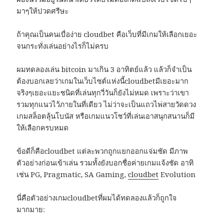
มาๆให้ปวดศรีษะ
ถ้าคุณเป็นคนเบื่อง่าย cloudbet คือเว็บที่มีเกมให้เลือกเยอะ
จนกระทั่งเล่นอย่างไรก็ไม่ครบ
ผมทดลองเล่น bitcoin มาเกิน 3 อาทิตย์แล้ว แล้วก็จำเป็น
ต้องบอกเลยว่าเกมในเว็บไซต์แห่งนี้cloudbetมีเยอะมาก
จริงๆเยอะแยะชนิดที่เล่นทุกวี่วันก็ยังไม่หมด เพราะว่าเขา
รวมทุกแนวไว้ภายในที่เดียว ไม่ว่าจะเป็นแถวไพ่สายวัดดวง
เกมสล็อตลุ้นโบนัส หรือเกมแนวโชว์ที่เล่นเอาสนุกสนานก็มี
ให้เลือกครบหมด
ข้อดีก็คือcloudbet แต่ละพวกถูกแยกออกแจ่มชัด มีภาพ
ตัวอย่างก่อนเข้าเล่น รวมทั้งยังบอกชื่อค่ายเกมแจ้งชัด อาทิ
เช่น PG, Pragmatic, SA Gaming,
cloudbet
Evolution
นี่คือตัวอย่างเกมcloudbetที่ผมได้ทดลองแล้วก็ถูกใจ
มากมาย: