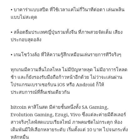
• บาคาร่าแบบสปีด ที่ใช้เวลาแค่ไม่กี่วินาทีต่อตา เล่นเพลิน
แบบไม่สะดุด
• สล็อตธีมประเทศญี่ปุ่นรวมทั้งจีน ที่ภาพสวยจัดเต็ม เสียง
ประกอบสุดอลัง
• เกมโชว์วงล้อ ที่ให้ความรู้สึกเหมือนเล่นรายการทีวีจริงๆ
ทุกเกมมีความลื่นไถลไหล ไม่มีปัญหาหลุด ไม่มีอาการโหลด
ช้า และก็ยังรองรับมือถือก้าวหน้าอีกด้วย ไม่ว่าจะเล่นผ่าน
โปรแกรมเบราเซอร์บน iOS หรือ Android ก็ให้
ประสบการณ์ที่ลื่นเช่นเดียวกัน
bitcoin คาสิโนสด มีค่ายชั้นหนึ่งทั้ง SA Gaming,
Evolution Gaming, Ezugi, Vivo ซึ่งแต่ละค่ายมีดีลเลอร์
สาวจริงๆไลฟ์สดแบบเรียลไทม์ ภาพคมชัดไม่กระตุก ห้อง
เดิมพันมีให้เลือกหลายระดับ เริ่มตั้งแต่ 10 บาท ไปจนกระทั่ง
หลักหมื่น