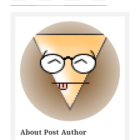
About Post Author