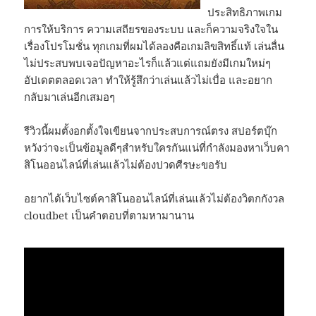
ประสิทธิภาพเกม
การให้บริการ ความเสถียรของระบบ และก็ความจริงใจใน
เรื่องโปรโมชั่น ทุกเกมที่ผมได้ลองคือเกมลิขสิทธิ์แท้ เล่นลื่น
ไม่ประสบพบเจอปัญหาอะไรก็แล้วแต่แถมยังมีเกมใหม่ๆ
อัปเดตตลอดเวลา ทำให้รู้สึกว่าเล่นแล้วไม่เบื่อ และอยาก
กลับมาเล่นอีกเสมอๆ
รีวิวนี้ผมตั้งอกตั้งใจเขียนจากประสบการณ์ตรง สปอร์ตบุ๊ก
หวังว่าจะเป็นข้อมูลดีๆสำหรับใครกันแน่ที่กำลังมองหาเว็บคา
สิโนออนไลน์ที่เล่นแล้วไม่ต้องปวดศีรษะขอรับ
อยากได้เว็บไซต์คาสิโนออนไลน์ที่เล่นแล้วไม่ต้องวิตกกังวล
cloudbet เป็นคำตอบที่ตามหามานาน