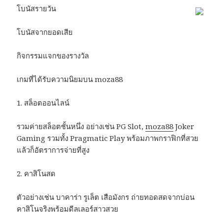
โบนัสรายวัน
โบนัสจากยอดเสีย
กิจกรรมแจกของรางวัล
เกมที่ได้รับความนิยมบน moza88
1. สล็อตออนไลน์
รวมค่ายสล็อตชั้นหนึ่ง อย่างเช่น PG Slot,
moza88
Joker
Gaming รวมทั้ง Pragmatic Play พร้อมภาพกราฟิกที่สวย
แล้วก็อัตราการจ่ายที่สูง
2. คาสิโนสด
ตัวอย่างเช่น บาคาร่า รูเล็ต เสือมังกร ถ่ายทอดสดจากบ่อน
คาสิโนจริงพร้อมดีลเลอร์สาวสวย