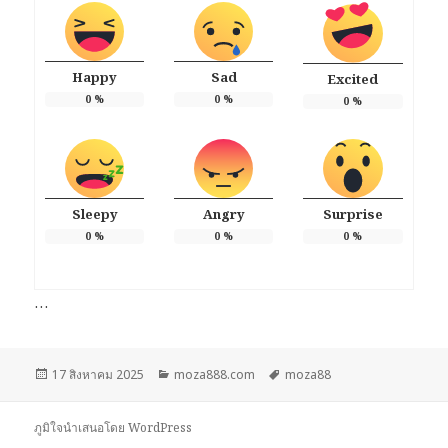
Happy
Sad
Excited
0
%
0
%
0
%
Sleepy
Angry
Surprise
0
%
0
%
0
%
…
เขียน
หมวด
ป้าย
17 สิงหาคม 2025
moza888.com
moza88
เมื่อ
หมู่
กำกับ
ภูมิใจนำเสนอโดย WordPress