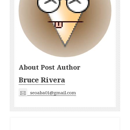
About Post Author
Bruce Rivera
seoaba01@gmail.com