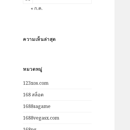
« ก.ค.
ความเห็นล่าสุด
หมวดหมู่
123xos.com
168 สล็อต
1688sagame
1688vegasx.com
168pg