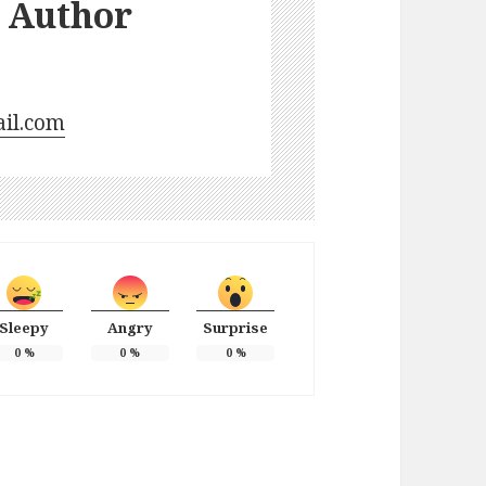
 Author
il.com
Sleepy
Angry
Surprise
0
%
0
%
0
%