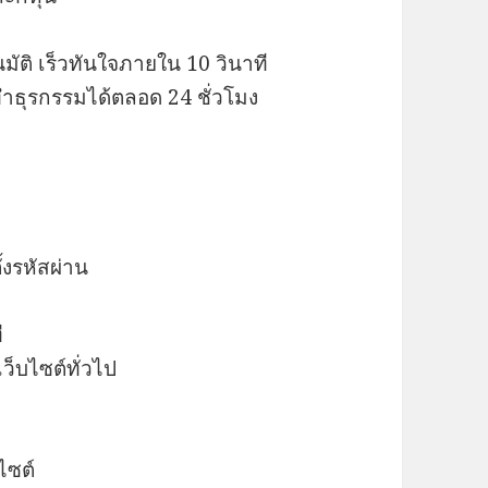
ติ เร็วทันใจภายใน 10 วินาที
 ทำธุรกรรมได้ตลอด 24 ชั่วโมง
้งรหัสผ่าน
ี
ว็บไซต์ทั่วไป
ไซต์