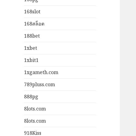
168slot
168สล็อต
188bet
1xbet
1xbit1
1xgameth.com
789pluss.com
888pg
8lots.com
8lots.com
918Kiss