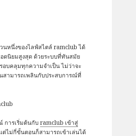
่วนหนึ่งของไลฟ์สไตล์ ramclub ได้
ดนิยมสูงสุด ด้วยระบบที่ทันสมัย
รอบคลุมทุกความจำเป็น ไม่ว่าจะ
งานสามารถเพลินกับประสบการณ์ที่
mclub
์ การเริ่มต้นกับ
ramclub เข้าสู่
งแต่ไม่กี่ขั้นตอนก็สามารถเข้าเล่นได้