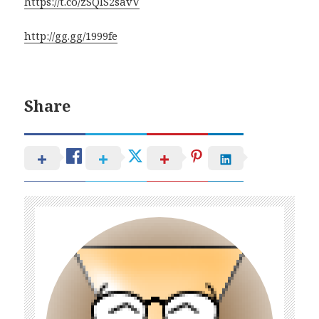
https://t.co/zSQIS2savV
http://gg.gg/1999fe
Share