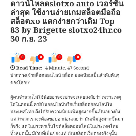
ดาวน์โหลดslotxo auto เวอร์ชั่น
ล่าสุด ใช้งานง่ายเกมสล็อตมือถือ
สล็อตxo แตกง่ายกว่าเดิม Top
83 by Brigette slotxo24hr.co
30 ก.ย. 23
0
0
0
0
Read Time:
4 Minute, 47 Second
ปากทางเข้าสล็อตออนไลน์ สล็อต ยอดนิยมเป็นลำดับต้นๆ
ของโลก!?
ผู้คนจำนวนไม่ใช้น้อยอาจจะอาจจะเคยสงสัยว่า เพราะเหตุ
ใดในตอนนี้ คาสิโนออนไลน์หรือเว็บสล็อตออนไลน์ใน
ประเทศไทย ถึงได้รับความนิยมเพิ่มสูงมากขึ้นเป็นอย่างยิ่ง
แต่ว่าพวกเราจะต้องขอบอกก่อนเลยว่า มันเพิ่มสูงมากขึ้นมา
ก็จริง แต่ในบรรดาเว็บไซต์สล็อตออนไลน์ในประเทศไทย
ทั้งหมดนั้น มีเว็บที่เป็นของแท้ เป็นสล็อตเว็บตรงจริงๆนั้น