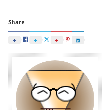
Share