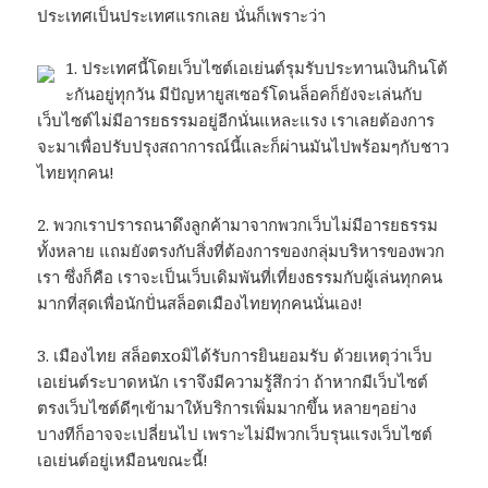
ประเทศเป็นประเทศแรกเลย นั่นก็เพราะว่า
1. ประเทศนี้โดยเว็บไซต์เอเย่นต์รุมรับประทานเงินกินโต้
ะกันอยู่ทุกวัน มีปัญหายูสเซอร์โดนล็อคก็ยังจะเล่นกับ
เว็บไซต์ไม่มีอารยธรรมอยู่อีกนั่นแหละแรง เราเลยต้องการ
จะมาเพื่อปรับปรุงสถาการณ์นี้และก็ผ่านมันไปพร้อมๆกับชาว
ไทยทุกคน!
2. พวกเราปรารถนาดึงลูกค้ามาจากพวกเว็บไม่มีอารยธรรม
ทั้งหลาย แถมยังตรงกับสิ่งที่ต้องการของกลุ่มบริหารของพวก
เรา ซึ่งก็คือ เราจะเป็นเว็บเดิมพันที่เที่ยงธรรมกับผู้เล่นทุกคน
มากที่สุดเพื่อนักปั่นสล็อตเมืองไทยทุกคนนั่นเอง!
3. เมืองไทย สล็อตxoมิได้รับการยินยอมรับ ด้วยเหตุว่าเว็บ
เอเย่นต์ระบาดหนัก เราจึงมีความรู้สึกว่า ถ้าหากมีเว็บไซต์
ตรงเว็บไซต์ดีๆเข้ามาให้บริการเพิ่มมากขึ้น หลายๆอย่าง
บางทีก็อาจจะเปลี่ยนไป เพราะไม่มีพวกเว็บรุนแรงเว็บไซต์
เอเย่นต์อยู่เหมือนขณะนี้!