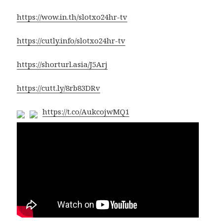
https://wow.in.th/slotxo24hr-tv
https://cutly.info/slotxo24hr-tv
https://shorturl.asia/J5Arj
https://cutt.ly/8rb83DRv
https://t.co/AukcojwMQ1