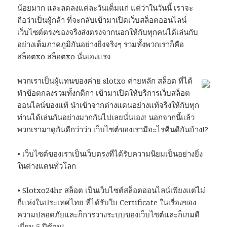
น้อยมาก และลดลงแต่ละวันเต็มแก่ แต่ว่าในวันนี้ เราจะ
ถือว่าเป็นผู้กล้า ที่จะกลับเข้ามาเปิดเว็บสล็อตออนไลน์
เว็บไซต์ตรงของจริงส่งตรงจากนอกให้กับทุกคนได้เล่นกับ
อย่างเต็มภาคภูมิกันอย่างยิ่งจริงๆ รวมทั้งพวกเราก็คือ
สล็อตxo สล็อตxo นั่นเองแรง
พวกเราเป็นผู้แทนของค่าย slotxo ค่ายหลัก สล็อต ที่ได้
ทำข้อตกลงรวมทั้งกติกา เข้ามาเปิดให้บริการเว็บสล็อต
ออนไลน์ของแท้ นำเข้าจากต่างแดนอย่างแท้จริงให้กับทุก
ท่านได้เล่นกันอย่างมากกันไปเลยนั่นเอง! นอกจากนี้แล้ว
พวกเรามาดูกันดีกว่าว่า เว็บไซต์ของเรามีอะไรคืนดีกันบ้าง!?
• เว็บไซต์ของเราเป็นเว็บตรงที่ได้รับความนิยมเป็นอย่างยิ่ง
ในต่างแดนทั่วโลก
• Slotxo24hr สล็อต เป็นเว็บไซต์สล็อตออนไลน์เพียงแต่ไม่
กี่แห่งในประเทศไทย ที่ได้รับใบ Certificate ในเรื่องของ
ความปลอดภัยและก็การวางระบบของเว็บไซต์และก็เกมดี
เยี่ยม 5 ปีซ้อน!