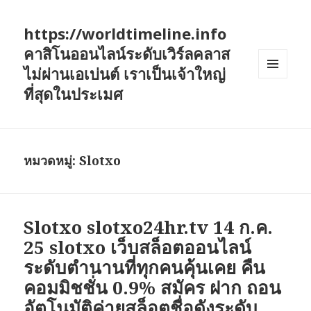
https://worldtimeline.info
คาสิโนออนไลน์ระดับเวิร์ลคลาส
ไม่ผ่านเอเบ่นต์ เราเป็นเจ้าใหญ่
เมนู
ที่สุดในประเมศ
และวิด
เจ็ต
หมวดหมู่:
Slotxo
Slotxo slotxo24hr.tv 14 ก.ค.
25 slotxo เว็บสล็อตออนไลน์
ระดับตำนานที่ทุกคนคุ้นเคย คืน
คอมมิชชั่น 0.9% สมัคร ฝาก ถอน
อัตโนมัติค่ายสล็อตชื่อดังระดับ