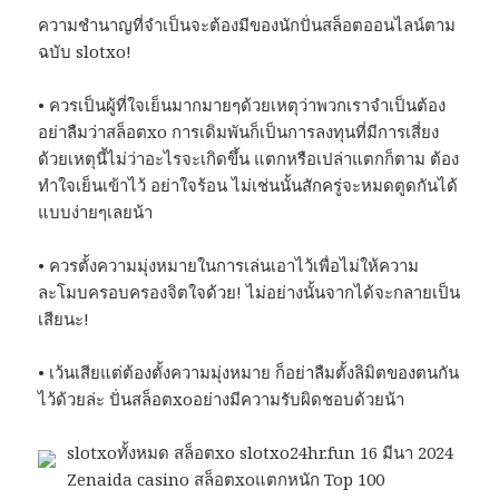
ความชำนาญที่จำเป็นจะต้องมีของนักปั่นสล็อตออนไลน์ตาม
ฉบับ slotxo!
• ควรเป็นผู้ที่ใจเย็นมากมายๆด้วยเหตุว่าพวกเราจำเป็นต้อง
อย่าลืมว่าสล็อตxo การเดิมพันก็เป็นการลงทุนที่มีการเสี่ยง
ด้วยเหตุนี้ไม่ว่าอะไรจะเกิดขึ้น แตกหรือเปล่าแตกก็ตาม ต้อง
ทำใจเย็นเข้าไว้ อย่าใจร้อน ไม่เช่นนั้นสักครู่จะหมดตูดกันได้
แบบง่ายๆเลยน้า
• ควรตั้งความมุ่งหมายในการเล่นเอาไว้เพื่อไม่ให้ความ
ละโมบครอบครองจิตใจด้วย! ไม่อย่างนั้นจากได้จะกลายเป็น
เสียนะ!
• เว้นเสียแต่ต้องตั้งความมุ่งหมาย ก็อย่าลืมตั้งลิมิตของตนกัน
ไว้ด้วยล่ะ ปั่นสล็อตxoอย่างมีความรับผิดชอบด้วยน้า
slotxoทั้งหมด สล็อตxo slotxo24hr.fun 16 มีนา 2024
Zenaida casino สล็อตxoแตกหนัก Top 100