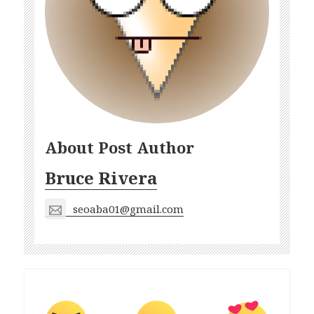
About Post Author
Bruce Rivera
seoaba01@gmail.com