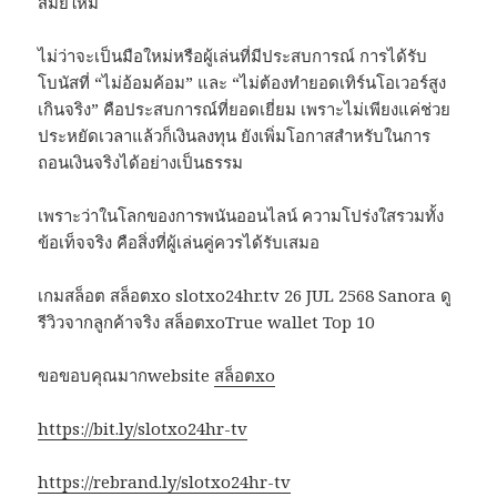
สมัยใหม่
ไม่ว่าจะเป็นมือใหม่หรือผู้เล่นที่มีประสบการณ์ การได้รับ
โบนัสที่ “ไม่อ้อมค้อม” และ “ไม่ต้องทำยอดเทิร์นโอเวอร์สูง
เกินจริง” คือประสบการณ์ที่ยอดเยี่ยม เพราะไม่เพียงแค่ช่วย
ประหยัดเวลาแล้วก็เงินลงทุน ยังเพิ่มโอกาสสำหรับในการ
ถอนเงินจริงได้อย่างเป็นธรรม
เพราะว่าในโลกของการพนันออนไลน์ ความโปร่งใสรวมทั้ง
ข้อเท็จจริง คือสิ่งที่ผู้เล่นคู่ควรได้รับเสมอ
เกมสล็อต สล็อตxo slotxo24hr.tv 26 JUL 2568 Sanora ดู
รีวิวจากลูกค้าจริง สล็อตxoTrue wallet Top 10
ขอขอบคุณมากwebsite
สล็อตxo
https://bit.ly/slotxo24hr-tv
https://rebrand.ly/slotxo24hr-tv