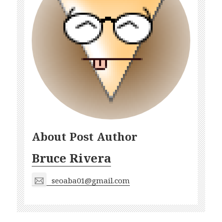
About Post Author
Bruce Rivera
seoaba01@gmail.com