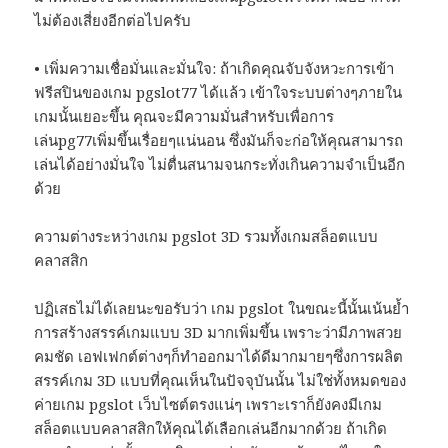
ไม่ต้องเสี่ยงอีกต่อไปครับ
• เพิ่มความเชื่อมั่นและมั่นใจ: ถ้าเกิดคุณจับจังหวะการเข้า
ฟรีสปินของเกม pgslot77 ได้แล้ว เข้าใจระบบต่างๆภายใน
เกมนั้นเยอะขึ้น คุณจะมีความมั่นสำหรับเพื่อการ
เล่นpg77เพิ่มขึ้นเรื่อยๆแน่นอน ซึ่งมันก็จะก่อให้คุณสามารถ
เล่นได้อย่างมั่นใจ ไม่ตื่นสนามจนกระทั่งเกินความจำเป็นอีก
ด้วย
ความต่างระหว่างเกม pgslot 3D รวมทั้งเกมสล็อตแบบ
คลาสสิก
ปฏิเสธไม่ได้เลยนะขอรับว่า เกม pgslot ในขณะนี้นั้นเน้นย้ำ
การสร้างสรรค์เกมแบบ 3D มากเพิ่มขึ้น เพราะว่ามีภาพสวย
คมชัด เอฟเฟกต์ต่างๆก็ทำออกมาได้ดีมากมายๆซึ่งการผลิต
สรรค์เกม 3D แบบที่คุณเห็นในปัจจุบันนั้น ไม่ใช่ทั้งหมดของ
ค่ายเกม pgslot เว็บไซต์ตรงแน่ๆ เพราะเราก็ยังคงมีเกม
สล็อตแบบคลาสสิกให้คุณได้เลือกเล่นอีกมากด้วย ถ้าเกิด