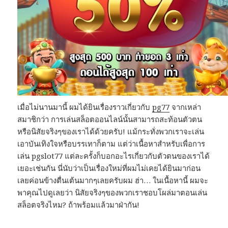
เมื่อไม่นานมานี้ ผมได้ยินเรื่องราวเกี่ยวกับ
pg77
จากเหล่า
สมาชิกว่า การเล่นสล็อตออนไลน์นั้นสามารถสะท้อนตัวตน
หรือนิสัยจริงๆของเราได้ด้วยครับ! แม้กระทั่งพวกเราจะเล่น
เอาบันเทิงใจหรือบรรเทาก็ตาม แต่ว่าเนื้อหาสำหรับเพื่อการ
เล่น pgslot77 แต่ละครั้งก็บอกอะไรเกี่ยวกับตัวตนของเราได้
เยอะเช่นกัน นี่นับว่าเป็นเรื่องใหม่ที่ผมไม่เคยได้ยินมาก่อน
เลยค่อนข้างตื่นเต้นมากๆเลยครับผม ฮ่า… ในเนื้อหานี้ ผมจะ
พาคุณไปดูเลยว่า นิสัยจริงๆของพวกเราชอบโผล่มาตอนเล่น
สล็อตจริงไหม? ถ้าพร้อมแล้วมาฝ่ากัน!