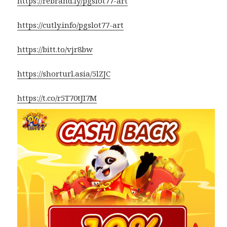
https://rebrand.ly/pgslot77-art
https://cutly.info/pgslot77-art
https://bitt.to/vjr8bw
https://shorturl.asia/5lZJC
https://t.co/r5T70tJI7M