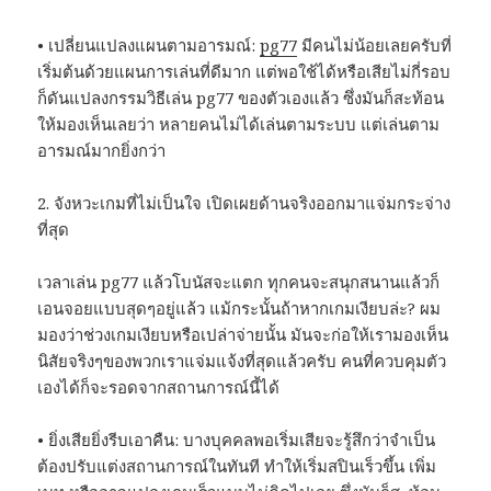
• เปลี่ยนแปลงแผนตามอารมณ์:
pg77
มีคนไม่น้อยเลยครับที่
เริ่มต้นด้วยแผนการเล่นที่ดีมาก แต่พอใช้ได้หรือเสียไม่กี่รอบ
ก็ดันแปลงกรรมวิธีเล่น pg77 ของตัวเองแล้ว ซึ่งมันก็สะท้อน
ให้มองเห็นเลยว่า หลายคนไม่ได้เล่นตามระบบ แต่เล่นตาม
อารมณ์มากยิ่งกว่า
2. จังหวะเกมที่ไม่เป็นใจ เปิดเผยด้านจริงออกมาแจ่มกระจ่าง
ที่สุด
เวลาเล่น pg77 แล้วโบนัสจะแตก ทุกคนจะสนุกสนานแล้วก็
เอนจอยแบบสุดๆอยู่แล้ว แม้กระนั้นถ้าหากเกมเงียบล่ะ? ผม
มองว่าช่วงเกมเงียบหรือเปล่าจ่ายนั้น มันจะก่อให้เรามองเห็น
นิสัยจริงๆของพวกเราแจ่มแจ้งที่สุดแล้วครับ คนที่ควบคุมตัว
เองได้ก็จะรอดจากสถานการณ์นี้ได้
• ยิ่งเสียยิ่งรีบเอาคืน: บางบุคคลพอเริ่มเสียจะรู้สึกว่าจำเป็น
ต้องปรับแต่งสถานการณ์ในทันที ทำให้เริ่มสปินเร็วขึ้น เพิ่ม