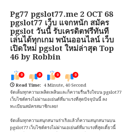
Pg77 pgslot77.me 2 OCT 68
pgslot77 เว็บ แจกหนัก สมัคร
pgslot วันนี้ รับเครดิตฟรีทันที
เล่นได้ทุกเกม พนันออนไลน์ เว็บ
เปิดใหม่ pgslot ใหม่ล่าสุด Top
46 by Robbin
0
0
0
0
Read Time:
4 Minute, 40 Second
จัดเต็มทุกความเพลิดเพลินและก็ความรื่นเริงใจบน pgslot77
เว็บไซต์ตรงไม่ผ่านเอเย่นต์ที่มาแรงที่สุดปัจจุบันนี้ ลง
ทะเบียนสมัครสมาชิกเลย!
จัดเต็มทุกความสนุกสนานร่าเริงแล้วก็ความสนุกสนานบน
pgslot77 เว็บไซต์ตรงไม่ผ่านเอเย่นต์ที่มาแรงที่สุดเดี๋ยวนี้