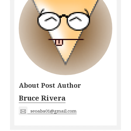
About Post Author
Bruce Rivera
seoaba01@gmail.com