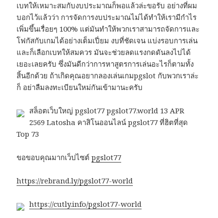
เบทให้เหมาะสมกับงบประมาณก็พอแล้วล่ะขอรับ อย่างที่ผม
บอกไว้แล้วว่า การจัดการงบประมาณไม่ได้ทำให้เรามีกำไร
เพิ่มขึ้นเรื่อยๆ 100% แต่มันทำให้พวกเราสามารถจัดการและ
โฟกัสกับเกมได้อย่างเต็มเปี่ยม งบที่ชัดเจน แบ่งรอบการเล่น
และก็เลือกเบทให้สมควร มันจะช่วยลดแรงกดดันลงไปได้
เยอะเลยครับ ซึ่งมันดีกว่าการหาสูตรการเล่นอะไรก็ตามทั้ง
สิ้นอีกด้วย ถ้าเกิดคุณอยากลองเล่นเกมpgslot กับพวกเราล่ะ
ก็ อย่าลืมลงทะเบียนใหม่กันเข้ามานะครับ
สล็อตเว็บใหญ่ pgslot77 pgslot77.world 13 APR
2569 Latosha คาสิโนออนไลน์ pgslot77 ที่ฮิตที่สุด
Top 73
ขอขอบคุณมากเว็ปไซต์
pgslot77
https://rebrand.ly/pgslot77-world
https://cutly.info/pgslot77-world