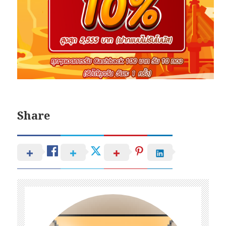
Share