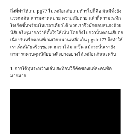
สิ่งที่ทำให้เกม pg77 ไม่เหมือนกับเกมทั่วๆไปก็คือ มันมีทั้งยัง
แรงกดดัน ความคาดหมาย ความเสียดาย แล้วก็ความระทึก
ใจเกิดขึ้นพร้อมในเวลาเดียวได้ พวกเราจึงมักตอบสนองด้วย
นิสัยจริงๆมากกว่าที่ตั้งใจให้เห็น โดยยิ่งไปกว่านั้นตอนเสียต่อ
เนื่องกันหรือตอนที่เกมเงียบนานเหลือเกิน pgslot77 จึงทำให้
เราเห็นนิสัยจริงๆของพวกเราได้มากขึ้น แม้กระนั้นเรายัง
สามารถควบคุมนิสัยบางสิ่งบางอย่างได้เหมือนกันนะครับ
1. การใช้ทุนระหว่างเล่น สะท้อนวิธีคิดของแต่ละคนชัด
มากมาย