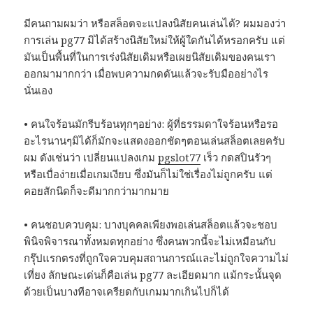
มีคนถามผมว่า หรือสล็อตจะแปลงนิสัยคนเล่นได้? ผมมองว่า
การเล่น pg77 มิได้สร้างนิสัยใหม่ให้ผู้ใดกันได้หรอกครับ แต่
มันเป็นพื้นที่ในการเร่งนิสัยเดิมหรือเผยนิสัยเดิมของคนเรา
ออกมามากกว่า เมื่อพบความกดดันแล้วจะรับมืออย่างไร
นั่นเอง
• คนใจร้อนมักรีบร้อนทุกๆอย่าง: ผู้ที่ธรรมดาใจร้อนหรือรอ
อะไรนานๆมิได้ก็มักจะแสดงออกชัดๆตอนเล่นสล็อตเลยครับ
ผม ดังเช่นว่า เปลี่ยนแปลงเกม
pgslot77
เร็ว กดสปินรัวๆ
หรือเบื่อง่ายเมื่อเกมเงียบ ซึ่งมันก็ไม่ใช่เรื่องไม่ถูกครับ แต่
คอยสักนิดก็จะดีมากกว่ามากมาย
• คนชอบควบคุม: บางบุคคลเพียงพอเล่นสล็อตแล้วจะชอบ
พินิจพิจารณาทั้งหมดทุกอย่าง ซึ่งคนพวกนี้จะไม่เหมือนกับ
กรุ๊ปแรกตรงที่ถูกใจควบคุมสถานการณ์และไม่ถูกใจความไม่
เที่ยง ลักษณะเด่นก็คือเล่น pg77 ละเอียดมาก แม้กระนั้นจุด
ด้วยเป็นบางทีอาจเครียดกับเกมมากเกินไปก็ได้