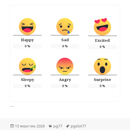
Happy
Sad
Excited
0
%
0
%
0
%
Sleepy
Angry
Surprise
0
%
0
%
0
%
…
เขียน
หมวด
ป้าย
15 พฤษภาคม 2026
pg77
pgslot77