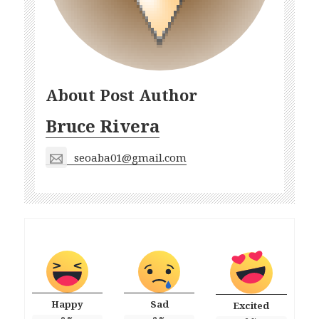
About Post Author
Bruce Rivera
seoaba01@gmail.com
Happy
Sad
Excited