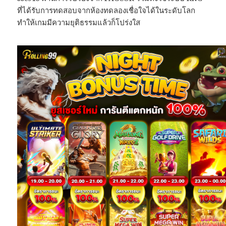
ที่ได้รับการทดสอบจากห้องทดลองเชื่อใจได้ในระดับโลก
ทำให้เกมมีความยุติธรรมแล้วก็โปร่งใส