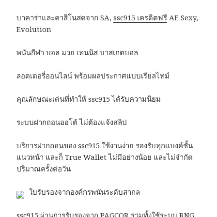
บาคาร่าและคาสิโนสดจาก SA,
ssc915 เครดิตฟรี
AE Sexy,
Evolution
พนันกีฬา บอล มวย เทนนิส บาสเกตบอล
ลอตเตอรี่ออนไลน์ พร้อมผลประกาศแบบเรียลไทม์
คุณลักษณะเด่นที่ทำให้ ssc915 ได้รับความนิยม
ระบบฝากถอนออโต้ ไม่ต้องแจ้งสลิป
บริการฝากถอนของ ssc915 ใช้งานง่าย รองรับทุกแบงค์ชั้น
แนวหน้า และก็ True Wallet ไม่มีอย่างน้อย และไม่จำกัด
ปริมาณครั้งต่อวัน
ใบรับรองจากองค์กรพนันระดับสากล
ssc915 ผ่านการรับรองจาก PAGCOR รวมทั้งใช้ระบบ RNG