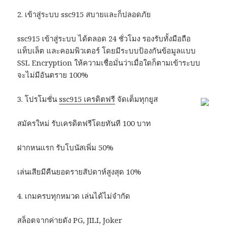
2. เข้าสู่ระบบ ssc915 สบายและก็ปลอดภัย
ssc915 เข้าสู่ระบบ ได้ตลอด 24 ชั่วโมง รองรับทั้งมือถือ
แท็บเล็ต และคอมพิวเตอร์ โดยมีระบบป้องกันข้อมูลแบบ
SSL Encryption ให้ความเชื่อมั่นว่าเมื่อใดก็ตามเข้าระบบ
จะไม่มีอันตราย 100%
3. โปรโมชั่น
ssc915 เครดิตฟรี
จัดเต็มทุกยูส
สมัครใหม่ รับเครดิตฟรีโดยทันที 100 บาท
ฝากหนแรก รับโบนัสเพิ่ม 50%
เล่นเสียมีคืนยอดรายสัปดาห์สูงสุด 10%
4. เกมครบทุกหมวด เล่นได้ไม่จำกัด
สล็อตจากค่ายดัง PG, JILI, Joker