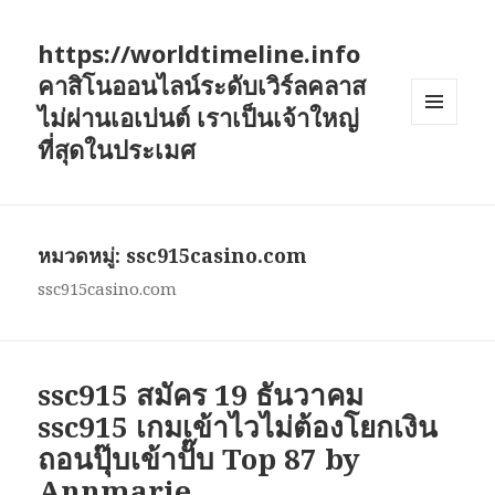
https://worldtimeline.info
คาสิโนออนไลน์ระดับเวิร์ลคลาส
ไม่ผ่านเอเบ่นต์ เราเป็นเจ้าใหญ่
เมนู
ที่สุดในประเมศ
และวิด
เจ็ต
หมวดหมู่:
ssc915casino.com
ssc915casino.com
ssc915 สมัคร 19 ธันวาคม
ssc915 เกมเข้าไวไม่ต้องโยกเงิน
ถอนปุ๊บเข้าปั๊บ Top 87 by
Annmarie