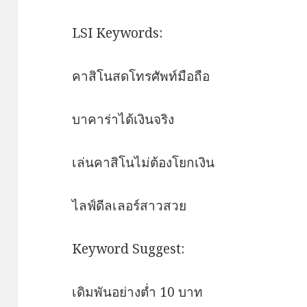
LSI Keywords:
คาสิโนสดโทรศัพท์มือถือ
บาคาร่าได้เงินจริง
เล่นคาสิโนไม่ต้องโยกเงิน
ไลฟ์ดีลเลอร์สาวสวย
Keyword Suggest:
เดิมพันอย่างต่ำ 10 บาท