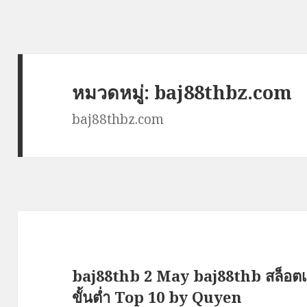
หมวดหมู่:
baj88thbz.com
baj88thbz.com
baj88thb 2 May baj88thb สล็อตเ
ขั้นต่ำ Top 10 by Quyen