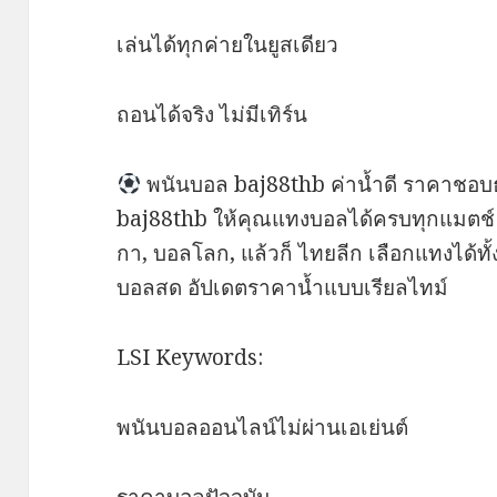
เล่นได้ทุกค่ายในยูสเดียว
ถอนได้จริง ไม่มีเทิร์น
พนันบอล baj88thb ค่าน้ำดี ราคาชอ
baj88thb ให้คุณแทงบอลได้ครบทุกแมตช์ ทั้ง
กา, บอลโลก, แล้วก็ ไทยลีก เลือกแทงได้ทั้
บอลสด อัปเดตราคาน้ำแบบเรียลไทม์
LSI Keywords:
พนันบอลออนไลน์ไม่ผ่านเอเย่นต์