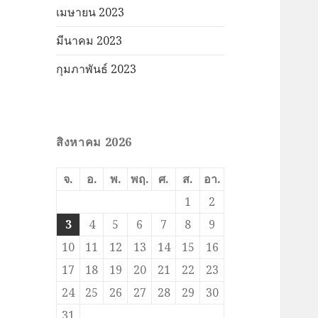
เมษายน 2023
มีนาคม 2023
กุมภาพันธ์ 2023
สิงหาคม 2026
จ.
อ.
พ.
พฤ.
ศ.
ส.
อา.
1
2
3
4
5
6
7
8
9
10
11
12
13
14
15
16
17
18
19
20
21
22
23
24
25
26
27
28
29
30
31