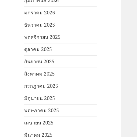
กุมภาพันธ์ 2026
มกราคม 2026
ธันวาคม 2025
พฤศจิกายน 2025
ตุลาคม 2025
กันยายน 2025
สิงหาคม 2025
กรกฎาคม 2025
มิถุนายน 2025
พฤษภาคม 2025
เมษายน 2025
มีนาคม 2025