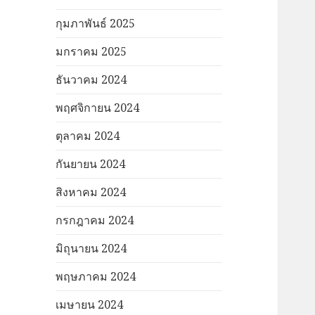
กุมภาพันธ์ 2025
มกราคม 2025
ธันวาคม 2024
พฤศจิกายน 2024
ตุลาคม 2024
กันยายน 2024
สิงหาคม 2024
กรกฎาคม 2024
มิถุนายน 2024
พฤษภาคม 2024
เมษายน 2024