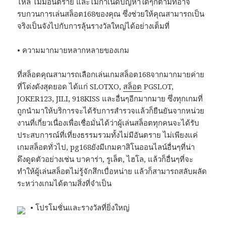
ไหล ไม่มีอันตราย และไม่กำเนิดปัญหาใดๆก็ตามที่อาจ
รบกวนการเล่นสล็อต168ของคุณ ซึ่งช่วยให้คุณสามารถเป็น
จริงเป็นจังไปกับการลุ้นรางวัลใหญ่ได้อย่างเต็มที่
• ความมากมายหลากหลายของเกม
ที่สล็อตคุณสามารถเลือกเล่นเกมสล็อต168จากมากมายค่าย
ที่โด่งดังสุดยอด ได้แก่ SLOTXO,
สล็อต
PGSLOT,
JOKER123, JILI, 918KISS และอื่นๆอีกมากมาย ซึ่งทุกเกมที่
ถูกนำมาให้บริการจะได้รับการสำรวจแล้วก็ยืนยันจากหน่วย
งานที่เกี่ยวเนื่องเพื่อเชื่อมั่นได้ว่าผู้เล่นสล็อตทุกคนจะได้รับ
ประสบการณ์ที่เที่ยงธรรมรวมทั้งไม่มีอันตราย ไม่เพียงแค่
เกมสล็อตทั่วไป, pg168ยังมีเกมคาสิโนออนไลน์อื่นๆที่น่า
ดึงดูดตัวอย่างเช่น บาคาร่า, รูเล็ต, ไฮโล, แล้วก็อื่นๆที่จะ
ทำให้ผู้เล่นสล็อตไม่รู้จักสึกเบื่อหน่าย แล้วก็สามารถสลับผลัด
ระหว่างเกมได้ตามสิ่งที่จำเป็น
• โปรโมชั่นและรางวัลที่ยิ่งใหญ่