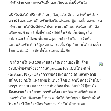
เข้าถึงง่าย ระบบการเงินที่ปลอดภัยรวมทั้งเร็วทันใจ
หนึ่งในข้อได้เปรียบที่สำคัญ คือคุณไม่มีความจำเป็นที่ต้อง
ดาวน์โหลดแอปพลิเคชันเพื่อเริ่มเล่นเกม ผู้เล่นสล็อตสามารถ
เข้าเล่นเกมได้ทันทีผ่านโปรแกรมเล่นอินเตอร์เน็ตบนมือถือ
หรือคอมพิวเตอร์ สิ่งนี้ช่วยมัธยัสถ์พื้นที่จัดเก็บข้อมูลใน
อุปกรณ์แล้วก็ยังลดขั้นตอนยุ่งยากสำหรับในการจัดตั้ง
แอปพลิเคชัน ทำให้ผู้เล่นสามารถเริ่มสนุกกับเกมได้อย่างเร็ว
โดยไม่ต้องมีการติดตั้งโปรแกรมเพิ่มอีก
เข้าถึงเกมใน PG 168 ง่ายและก็สะดวกเยอะขึ้น ด้วย
ระบบที่รองรับทั้งยังการเล่นjudhai168แบบโดยทันที
(Instant Play) และก็การรอคอยงรับการเล่นหลากหลาย
ชนิดของเกมในแพลตฟอร์มเดียว โดยไม่จำเป็นต้องย้ายไปๆ
มาๆระหว่างแอปต่างๆการเล่นสล็อตผ่านเว็บทำให้ผู้เล่นไม่
ต้องกังวลเรื่องเกี่ยวกับการติดตั้งแอปพลิเคชันหรืออัปเดต
เวอร์ชันใหม่ ซึ่งบางครั้งอาจจะก่อให้เกิดปัญหาเกี่ยวกับพื้นที่
ในเครื่องไม้เครื่องมือหรือความเข้ากันได้ของแอป