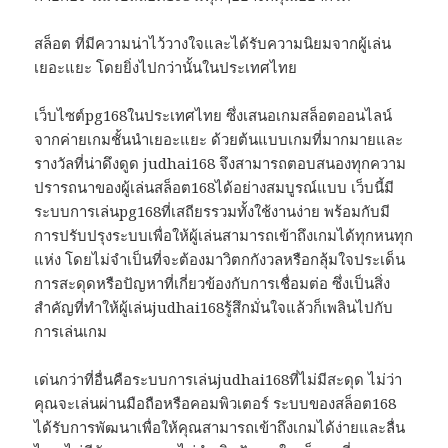
สล็อต ที่มีความน่าไว้วางใจและได้รับความนิยมจากผู้เล่น
เยอะแยะ โดยยิ่งไปกว่านั้นในประเทศไทย
เว็บไซต์pg168ในประเทศไทย ซึ่งเสนอเกมสล็อตออนไลน์
จากค่ายเกมชั้นนำเยอะแยะ ด้วยต้นแบบเกมที่มากมายและ
รางวัลที่น่าดึงดูด judhai168 จึงสามารถตอบสนองทุกความ
ปรารถนาของผู้เล่นสล็อต168ได้อย่างสมบูรณ์แบบ เว็บนี้มี
ระบบการเล่นpg168ที่เสถียรรวมทั้งใช้งานง่าย พร้อมกับมี
การปรับปรุงระบบเพื่อให้ผู้เล่นสามารถเข้าถึงเกมได้ทุกหนทุก
แห่ง โดยไม่จำเป็นที่จะต้องมาวิตกกังวลหรือกลุ้มใจประเด็น
การสะดุดหรือปัญหาที่เกี่ยวข้องกับการเชื่อมต่อ ซึ่งเป็นสิ่ง
สำคัญที่ทำให้ผู้เล่นjudhai168รู้สึกมั่นใจแล้วก็เพลินไปกับ
การเล่นเกม
เด่นกว่าที่อื่นคือระบบการเล่นjudhai168ที่ไม่มีสะดุด ไม่ว่า
คุณจะเล่นผ่านมือถือหรือคอมพิวเตอร์ ระบบของสล็อต168
ได้รับการพัฒนาเพื่อให้คุณสามารถเข้าถึงเกมได้ง่ายและลื่น