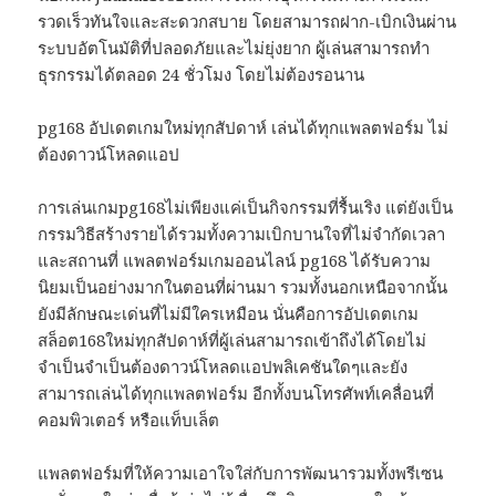
รวดเร็วทันใจและสะดวกสบาย โดยสามารถฝาก-เบิกเงินผ่าน
ระบบอัตโนมัติที่ปลอดภัยและไม่ยุ่งยาก ผู้เล่นสามารถทำ
ธุรกรรมได้ตลอด 24 ชั่วโมง โดยไม่ต้องรอนาน
pg168 อัปเดตเกมใหม่ทุกสัปดาห์ เล่นได้ทุกแพลตฟอร์ม ไม่
ต้องดาวน์โหลดแอป
การเล่นเกมpg168ไม่เพียงแค่เป็นกิจกรรมที่รื้นเริง แต่ยังเป็น
กรรมวิธีสร้างรายได้รวมทั้งความเบิกบานใจที่ไม่จำกัดเวลา
และสถานที่ แพลตฟอร์มเกมออนไลน์ pg168 ได้รับความ
นิยมเป็นอย่างมากในตอนที่ผ่านมา รวมทั้งนอกเหนือจากนั้น
ยังมีลักษณะเด่นที่ไม่มีใครเหมือน นั่นคือการอัปเดตเกม
สล็อต168ใหม่ทุกสัปดาห์ที่ผู้เล่นสามารถเข้าถึงได้โดยไม่
จำเป็นจำเป็นต้องดาวน์โหลดแอปพลิเคชันใดๆและยัง
สามารถเล่นได้ทุกแพลตฟอร์ม อีกทั้งบนโทรศัพท์เคลื่อนที่
คอมพิวเตอร์ หรือแท็บเล็ต
แพลตฟอร์มที่ให้ความเอาใจใส่กับการพัฒนารวมทั้งพรีเซน