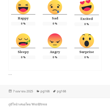
Happy
Sad
Excited
0
%
0
%
0
%
Sleepy
Angry
Surprise
0
%
0
%
0
%
…
เขียน
หมวด
ป้าย
7 เมษายน 2025
pg168
pg168
เมื่อ
หมู่
กำกับ
ภูมิใจนำเสนอโดย WordPress