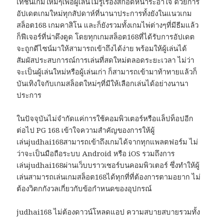
เทชั่นเกมใหม่ๆเพื่อผู้เล่นไม่รู้เรื่องสึกอิดหนาระอาใจ ด้วยการ
อัปเดตเกมใหม่ทุกสัปดาห์ที่นานาประการทั้งยังในแนวเกม
สล็อต168 เกมคาสิโน และก็ยังรวมทั้งเกมไพ่ต่างๆที่มีธีมแล้ว
ก็ฟีเจอร์ที่น่าดึงดูด โดยทุกเกมสล็อต168ที่ได้รับการอัปเดต
จะถูกดีไซน์มาให้สามารถเข้าถึงได้ง่าย พร้อมให้ผู้เล่นได้
สัมผัสประสบการณ์การเล่นที่สดใหม่ตลอดระยะเวลา ไม่ว่า
จะเป็นผู้เล่นใหม่หรือผู้เล่นเก่า ก็สามารถเข้ามาท้าทายแล้วก็
บันเทิงใจกับเกมสล็อตใหม่ๆที่มีให้เลือกเล่นได้อย่างนานา
ประการ
ในปัจจุบันไม่จำกัดแค่การใช้คอมพิวเตอร์หรือแล็ปท็อปอีก
ต่อไป PG 168 เข้าใจความสำคัญของการให้ผู้
เล่นjudhai168สามารถเข้าถึงเกมได้จากทุกแพลตฟอร์ม ไม่
ว่าจะเป็นมือถือระบบ Android หรือ iOS รวมถึงการ
เล่นjudhai168ผ่านเว็บบราวเซอร์บนคอมพิวเตอร์ ซึ่งทำให้ผู้
เล่นสามารถเล่นเกมสล็อต168ได้ทุกที่ที่ต้องการตามอยาก ไม่
ต้องวิตกกังวลเกี่ยวกับข้อกำหนดของอุปกรณ์
judhai168 ไม่ต้องดาวน์โหลดแอป ความสบายสบายรวมทั้ง