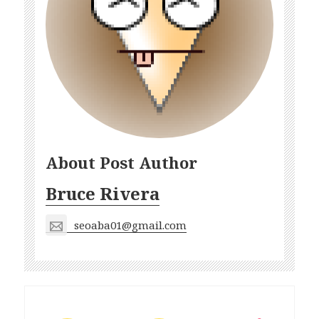
About Post Author
Bruce Rivera
seoaba01@gmail.com