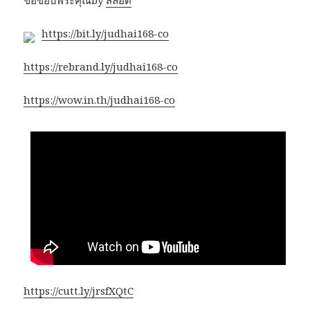
https://bit.ly/judhai168-co
https://rebrand.ly/judhai168-co
https://wow.in.th/judhai168-co
https://cutt.ly/jrsfXQtC