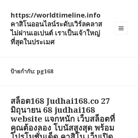
https://worldtimeline.info
คาสิโนออนไลน์ระดับเวิร์ลคลาส
ไม่ผ่านเอเบ่นต์ เราเป็นเจ้าใหญ่
เมนู
ที่สุดในประเมศ
และวิด
เจ็ต
ป้ายกำกับ:
pg168
สล็อต168 Judhai168.co 27
มิถุนายน 68 judhai168
website แจกหนัก เว็บสล็อตที่
คุณต้องลอง โบนัสสูงสุด พร้อม
โปรโมชั่นเด็ด คาสิโน เว็บเปิด