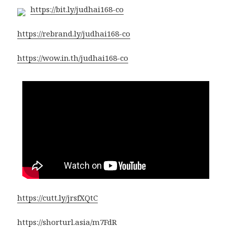
https://bit.ly/judhai168-co
https://rebrand.ly/judhai168-co
https://wow.in.th/judhai168-co
https://cutt.ly/jrsfXQtC
https://shorturl.asia/m7FdR