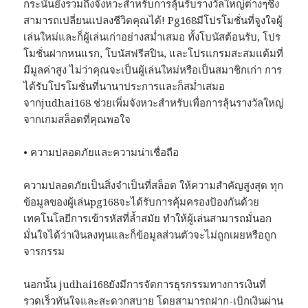
กระนั้นยังรวมถึงจังหวะสำหรับการลุ้นรับรางวัลใหญ่ต่างๆซึ่ง
สามารถเปลี่ยนแปลงชีวิตคุณได้! Pg168มีโปรโมชั่นที่จูงใจผู้
เล่นใหม่และก็ผู้เล่นเก่าอย่างสม่ำเสมอ ทั้งโบนัสต้อนรับ, โปร
โมชั่นฝากหนแรก, โบนัสฟรีสปิน, และโปรแกรมสะสมแต้มที่
มีมูลค่าสูง ไม่ว่าคุณจะเป็นผู้เล่นใหม่หรือเป็นสมาชิกเก่า การ
ได้รับโปรโมชั่นที่นานาประการและก็สม่ำเสมอ
จากjudhai168 ช่วยเพิ่มจังหวะสำหรับเพื่อการลุ้นรางวัลใหญ่
จากเกมสล็อตที่คุณพอใจ
• ความปลอดภัยและความน่าเชื่อถือ
ความปลอดภัยเป็นสิ่งจำเป็นที่สล็อต ให้ความสำคัญสูงสุด ทุก
ข้อมูลของผู้เล่นpg168จะได้รับการคุ้มครองป้องกันด้วย
เทคโนโลยีการเข้ารหัสที่ล้ำสมัย ทำให้ผู้เล่นสามารถมั่นอก
มั่นใจได้ว่าเงินลงทุนและก็ข้อมูลส่วนตัวจะไม่ถูกเผยหรือถูก
จารกรรม
นอกนั้น judhai168ยังมีการจัดการธุรกรรมทางการเงินที่
รวดเร็วทันใจและสะดวกสบาย โดยสามารถฝาก-เบิกเงินผ่าน