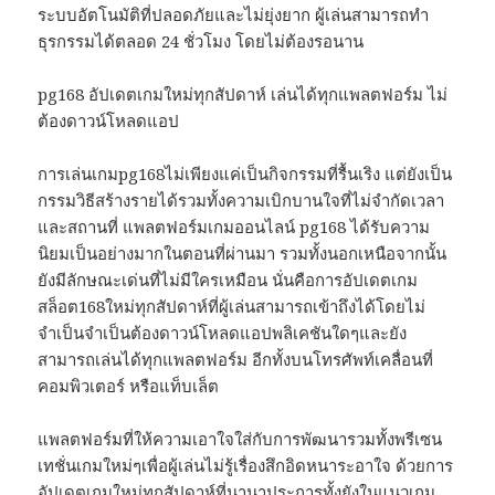
ระบบอัตโนมัติที่ปลอดภัยและไม่ยุ่งยาก ผู้เล่นสามารถทำ
ธุรกรรมได้ตลอด 24 ชั่วโมง โดยไม่ต้องรอนาน
pg168 อัปเดตเกมใหม่ทุกสัปดาห์ เล่นได้ทุกแพลตฟอร์ม ไม่
ต้องดาวน์โหลดแอป
การเล่นเกมpg168ไม่เพียงแค่เป็นกิจกรรมที่รื้นเริง แต่ยังเป็น
กรรมวิธีสร้างรายได้รวมทั้งความเบิกบานใจที่ไม่จำกัดเวลา
และสถานที่ แพลตฟอร์มเกมออนไลน์ pg168 ได้รับความ
นิยมเป็นอย่างมากในตอนที่ผ่านมา รวมทั้งนอกเหนือจากนั้น
ยังมีลักษณะเด่นที่ไม่มีใครเหมือน นั่นคือการอัปเดตเกม
สล็อต168ใหม่ทุกสัปดาห์ที่ผู้เล่นสามารถเข้าถึงได้โดยไม่
จำเป็นจำเป็นต้องดาวน์โหลดแอปพลิเคชันใดๆและยัง
สามารถเล่นได้ทุกแพลตฟอร์ม อีกทั้งบนโทรศัพท์เคลื่อนที่
คอมพิวเตอร์ หรือแท็บเล็ต
แพลตฟอร์มที่ให้ความเอาใจใส่กับการพัฒนารวมทั้งพรีเซน
เทชั่นเกมใหม่ๆเพื่อผู้เล่นไม่รู้เรื่องสึกอิดหนาระอาใจ ด้วยการ
อัปเดตเกมใหม่ทุกสัปดาห์ที่นานาประการทั้งยังในแนวเกม