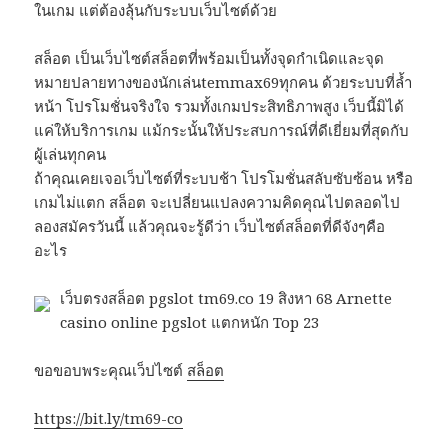
ในเกม แต่ต้องลุ้นกับระบบเว็บไซต์ด้วย
สล็อต เป็นเว็บไซต์สล็อตที่พร้อมเป็นทั้งจุดกำเนิดและจุด
หมายปลายทางของนักเล่นtemmax69ทุกคน ด้วยระบบที่ล้ำ
หน้า โปรโมชั่นจริงใจ รวมทั้งเกมประสิทธิภาพสูง เว็บนี้มิได้
แค่ให้บริการเกม แม้กระนั้นให้ประสบการณ์ที่ดีเยี่ยมที่สุดกับ
ผู้เล่นทุกคน
ถ้าคุณเคยเจอเว็บไซต์ที่ระบบช้า โปรโมชั่นสลับซับซ้อน หรือ
เกมไม่แตก สล็อต จะเปลี่ยนแปลงความคิดคุณไปตลอดไป
ลองสมัครวันนี้ แล้วคุณจะรู้ดีว่า เว็บไซต์สล็อตที่ดีจังๆคือ
อะไร
เว็บตรงสล็อต pgslot tm69.co 19 สิงหา 68 Arnette
casino online pgslot แตกหนัก Top 23
ขอขอบพระคุณเว็ปไซต์
สล็อต
https://bit.ly/tm69-co