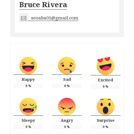
Bruce Rivera
seoaba01@gmail.com
Happy
Sad
Excited
0
%
0
%
0
%
Sleepy
Angry
Surprise
0
%
0
%
0
%