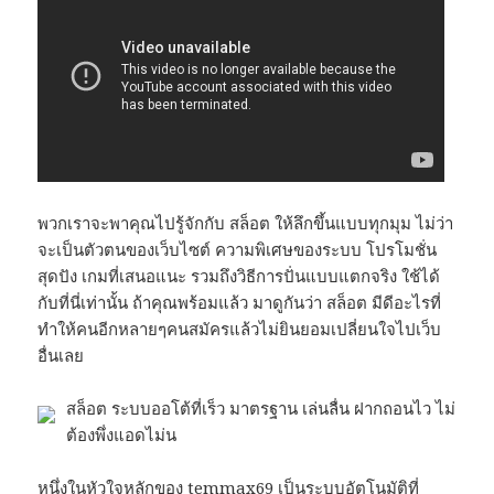
พวกเราจะพาคุณไปรู้จักกับ สล็อต ให้ลึกขึ้นแบบทุกมุม ไม่ว่า
จะเป็นตัวตนของเว็บไซต์ ความพิเศษของระบบ โปรโมชั่น
สุดปัง เกมที่เสนอแนะ รวมถึงวิธีการปั่นแบบแตกจริง ใช้ได้
กับที่นี่เท่านั้น ถ้าคุณพร้อมแล้ว มาดูกันว่า สล็อต มีดีอะไรที่
ทำให้คนอีกหลายๆคนสมัครแล้วไม่ยินยอมเปลี่ยนใจไปเว็บ
อื่นเลย
สล็อต ระบบออโต้ที่เร็ว มาตรฐาน เล่นลื่น ฝากถอนไว ไม่
ต้องพึ่งแอดไม่น
หนึ่งในหัวใจหลักของ temmax69 เป็นระบบอัตโนมัติที่