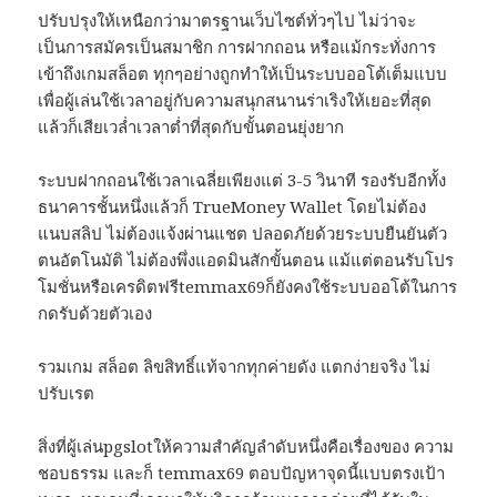
ปรับปรุงให้เหนือกว่ามาตรฐานเว็บไซต์ทั่วๆไป ไม่ว่าจะ
เป็นการสมัครเป็นสมาชิก การฝากถอน หรือแม้กระทั่งการ
เข้าถึงเกมสล็อต ทุกๆอย่างถูกทำให้เป็นระบบออโต้เต็มแบบ
เพื่อผู้เล่นใช้เวลาอยู่กับความสนุกสนานร่าเริงให้เยอะที่สุด
แล้วก็เสียเวล่ำเวลาต่ำที่สุดกับขั้นตอนยุ่งยาก
ระบบฝากถอนใช้เวลาเฉลี่ยเพียงแต่ 3-5 วินาที รองรับอีกทั้ง
ธนาคารชั้นหนึ่งแล้วก็ TrueMoney Wallet โดยไม่ต้อง
แนบสลิป ไม่ต้องแจ้งผ่านแชต ปลอดภัยด้วยระบบยืนยันตัว
ตนอัตโนมัติ ไม่ต้องพึ่งแอดมินสักขั้นตอน แม้แต่ตอนรับโปร
โมชั่นหรือเครดิตฟรีtemmax69ก็ยังคงใช้ระบบออโต้ในการ
กดรับด้วยตัวเอง
รวมเกม สล็อต ลิขสิทธิ์แท้จากทุกค่ายดัง แตกง่ายจริง ไม่
ปรับเรต
สิ่งที่ผู้เล่นpgslotให้ความสำคัญลำดับหนึ่งคือเรื่องของ ความ
ชอบธรรม และก็ temmax69 ตอบปัญหาจุดนี้แบบตรงเป้า