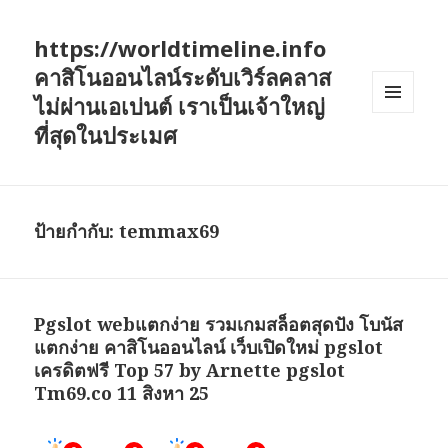
https://worldtimeline.info
คาสิโนออนไลน์ระดับเวิร์ลคลาส
ไม่ผ่านเอเบ่นต์ เราเป็นเจ้าใหญ่
เมนู
ที่สุดในประเมศ
และวิด
เจ็ต
ป้ายกำกับ:
temmax69
Pgslot webแตกง่าย รวมเกมสล็อตสุดปัง โบนัส
แตกง่าย คาสิโนออนไลน์ เว็บเปิดใหม่ pgslot
เครดิตฟรี Top 57 by Arnette pgslot
Tm69.co 11 สิงหา 25