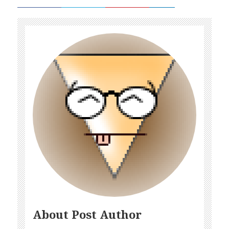
About Post Author