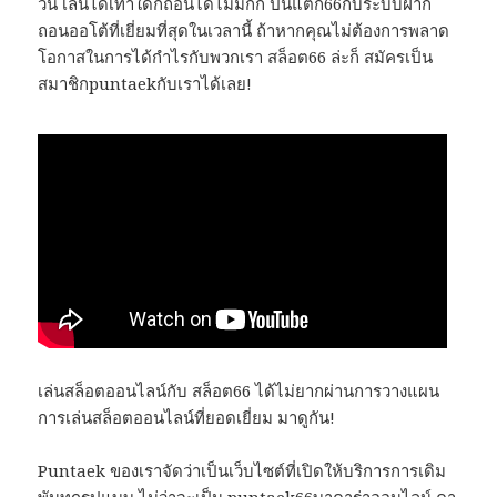
วัน เล่นได้เท่าใดก็ถอนได้ไม่มีกั๊ก ปั่นแตก66กับระบบฝาก
ถอนออโต้ที่เยี่ยมที่สุดในเวลานี้ ถ้าหากคุณไม่ต้องการพลาด
โอกาสในการได้กำไรกับพวกเรา สล็อต66 ล่ะก็ สมัครเป็น
สมาชิกpuntaekกับเราได้เลย!
เล่นสล็อตออนไลน์กับ สล็อต66 ได้ไม่ยากผ่านการวางแผน
การเล่นสล็อตออนไลน์ที่ยอดเยี่ยม มาดูกัน!
Puntaek ของเราจัดว่าเป็นเว็บไซต์ที่เปิดให้บริการการเดิม
พันทุกรูปแบบ ไม่ว่าจะเป็น puntaek66บาคาร่าออนไลน์ คา