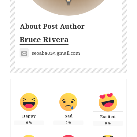
About Post Author
Bruce Rivera
seoaba01@gmail.com
Happy
Sad
Excited
0
%
0
%
0
%