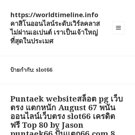
https://worldtimeline.info
คาสิโนออนไลน์ระดับเวิร์ลคลาส
ไม่ผ่านเอเบ่นต์ เราเป็นเจ้าใหญ่
เมนู
ที่สุดในประเมศ
และวิด
เจ็ต
ป้ายกำกับ:
slot66
Puntaek websiteสล็อต pg เว็บ
ตรง แตกหนัก August 67 พนัน
ออนไลน์เว็บตรง slot66 เครดิต
ฟรี Top 80 by Jason
puntaek66 ปั่นแตก66.com 8