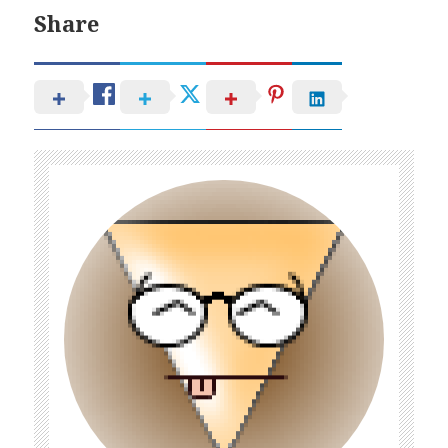
Share