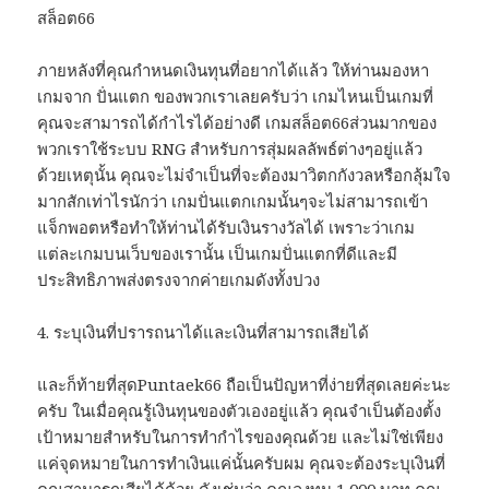
สล็อต66
ภายหลังที่คุณกำหนดเงินทุนที่อยากได้แล้ว ให้ท่านมองหา
เกมจาก ปั่นแตก ของพวกเราเลยครับว่า เกมไหนเป็นเกมที่
คุณจะสามารถได้กำไรได้อย่างดี เกมสล็อต66ส่วนมากของ
พวกเราใช้ระบบ RNG สำหรับการสุ่มผลลัพธ์ต่างๆอยู่แล้ว
ด้วยเหตุนั้น คุณจะไม่จำเป็นที่จะต้องมาวิตกกังวลหรือกลุ้มใจ
มากสักเท่าไรนักว่า เกมปั่นแตกเกมนั้นๆจะไม่สามารถเข้า
แจ็กพอตหรือทำให้ท่านได้รับเงินรางวัลได้ เพราะว่าเกม
แต่ละเกมบนเว็บของเรานั้น เป็นเกมปั่นแตกที่ดีและมี
ประสิทธิภาพส่งตรงจากค่ายเกมดังทั้งปวง
4. ระบุเงินที่ปรารถนาได้และเงินที่สามารถเสียได้
และก็ท้ายที่สุดPuntaek66 ถือเป็นปัญหาที่ง่ายที่สุดเลยค่ะนะ
ครับ ในเมื่อคุณรู้เงินทุนของตัวเองอยู่แล้ว คุณจำเป็นต้องตั้ง
เป้าหมายสำหรับในการทำกำไรของคุณด้วย และไม่ใช่เพียง
แค่จุดหมายในการทำเงินแค่นั้นครับผม คุณจะต้องระบุเงินที่
คุณสามารถเสียได้ด้วย ดังเช่นว่า คุณลงทุน 1,000 บาท คุณ