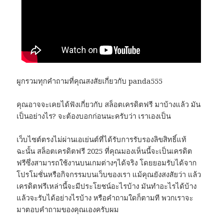
ผูกรวมทุกคำถามที่คุณสงสัยเกี่ยวกับ panda555
คุณอาจจะเคยได้ฟังเกี่ยวกับ สล็อตเครดิตฟรี มาบ้างแล้ว มัน
เป็นอย่างไร? จะต้องบอกก่อนนะครับว่า เราเองเป็น
เว็บไซต์ตรงไม่ผ่านเอเย่นต์ที่ได้รับการรับรองลิขสิทธิ์แท้
ฉะนั้น สล็อตเครดิตฟรี 2025 ที่คุณมองเห็นนี้จะเป็นเครดิต
ฟรีซึ่งสามารถใช้งานบนเกมต่างๆได้จริง โดยยอมรับได้จาก
โปรโมชั่นหรือกิจกรรมบนเว็บของเรา แม้คุณยังสงสัยว่า แล้ว
เครดิตฟรีเหล่านี้จะมีประโยชน์อะไรบ้าง มันทำอะไรได้บ้าง
แล้วจะรับได้อย่างไรบ้าง หรือคำถามใดก็ตามที พวกเราจะ
มาตอบคำถามของคุณเองครับผม