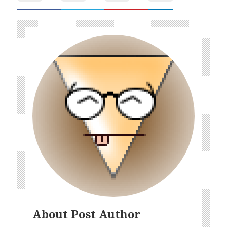
About Post Author