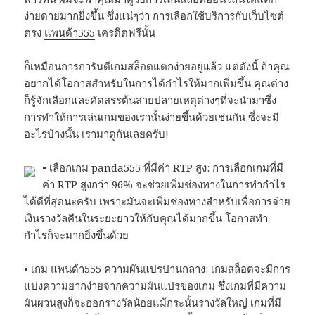
ง่ายดายมากยิ่งขึ้น ซึ่งแน่ๆว่า การเลือกใช้บริการกับเว็บไซต์
ตรง
แพนด้า555
เครดิตฟรีนั้น
ก็เหมือนการการันตีเกมสล็อตแตกง่ายอยู่แล้ว แต่ดังนี้ ถ้าคุณ
อยากได้โอกาสสำหรับในการได้กำไรให้มากเพิ่มขึ้น คุณต่าง
ก็รู้จักเลือกและคัดสรรต้นสายปลายเหตุต่างๆที่จะนำมาซึ่ง
การทำให้การเล่นเกมของเรานั้นง่ายขึ้นด้วยเช่นกัน ซึ่งจะมี
อะไรบ้างนั้น เรามาดูกันเลยครับ!
• เลือกเกม panda555 ที่มีค่า RTP สูง: การเลือกเกมที่มี
ค่า RTP สูงกว่า 96% จะช่วยเพิ่มช่องทางในการทำกำไร
ได้ดีที่สุดนะครับ เพราะมันจะเพิ่มช่องทางสำหรับเพื่อการจ่าย
เงินรางวัลคืนในระยะยาวให้กับคุณได้มากขึ้น โอกาสทำ
กำไรก็จะมากยิ่งขึ้นด้วย
• เกม แพนด้า555 ความผันแปรปานกลาง: เกมสล็อตจะมีการ
แบ่งความยากง่ายจากความผันแปรของเกม ซึ่งเกมที่มีความ
ผันผวนสูงก็จะออกรางวัลน้อยแม้กระนั้นรางวัลใหญ่ เกมที่มี