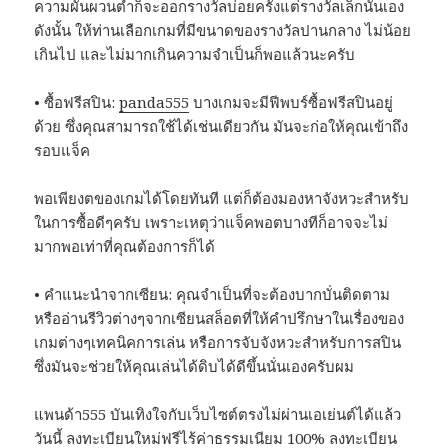
ความผันผวนต่ำก็จะออกรางวัลบ่อยครั้งแต่รางวัลเล็กนั่นเอง
ดังนั้น ให้ท่านเลือกเกมที่มีขนาดของรางวัลปานกลาง ไม่น้อย
เกินไป และไม่มากเกินความจำเป็นก็พอแล้วนะครับ
• ซื้อฟรีสปิน:
panda555
บางเกมจะมีฟีพบร์ซื้อฟรีสปินอยู่
ด้วย ซึ่งคุณสามารถใช้ได้เช่นเดียวกัน มันจะก่อให้คุณเข้าถึง
รอบแจ็ค
พอเพียงตของเกมได้โดยทันที แต่ก็ต้องมองหาจังหวะสำหรับ
ในการซื้อดีๆครับ เพราะเหตุว่าแจ็คพอตบางทีก็อาจจะไม่
มากพอเท่าที่คุณต้องการก็ได้
• คำแนะนำจากเซียน: คุณจำเป็นที่จะต้องบากบั่นติดตาม
หรืออ่านรีวิวต่างๆจากเซียนสล็อตที่ให้คำปรึกษาในเรื่องของ
เกมต่างๆเทคนิคการเล่น หรือการจับจังหวะสำหรับการสปิน
ซึ่งมันจะช่วยให้คุณเล่นได้ดิบได้ดีขึ้นนั่นเองครับผม
แพนด้า555 บันเทิงใจกับเว็บไซต์ตรงไม่ผ่านเอเย่นต์ได้แล้ว
วันนี้ ลงทะเบียนใหม่ฟรีไร้ค่าธรรมเนียม 100% ลงทะเบียน