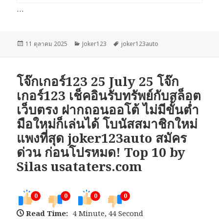
…
เขียน
หมวด
ป้าย
11 ตุลาคม 2025
Joker123
joker123auto
เมื่อ
หมู่
กำกับ
โจ๊กเกอร์123 25 July 25 โจ๊ก
เกอร์123 เช็คอินรับทรัพย์กับสล็อต
เว็บตรง ฝากถอนออโต้ ไม่มีขั้นต่ำ
มือใหม่ก็เล่นได้ โบนัสสมาชิกใหม่
แพงที่สุด joker123auto สมัคร
ด่วน ก่อนโปรหมด! Top 10 by
Silas usataters.com
0
0
0
0
Read Time:
4 Minute, 44 Second