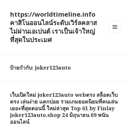
https://worldtimeline.info
คาสิโนออนไลน์ระดับเวิร์ลคลาส
ไม่ผ่านเอเบ่นต์ เราเป็นเจ้าใหญ่
เมนู
ที่สุดในประเมศ
และวิด
เจ็ต
ป้ายกำกับ:
joker123auto
เว็บเปิดใหม่ joker123auto webตรง สล็อตเว็บ
ตรง เล่นง่าย แตกบ่อย รวมเกมยอดนิยมที่คนเล่น
เยอะที่สุดตอนนี้ ใหม่ล่าสุด Top 61 by Finlay
joker123auto.shop 24 มิถุนายน 69 พนัน
ออนไลน์