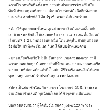
ดาวน์โหลดหรือติดตั้ง สามารถเล่นผ่านเบราว์เซอร์ได้ใน
ทันที ด้วยเหตุผลดังกล่าว เล่นบนโทรศัพท์มือถืออีกทั้งระบบ
iOS หรือ Android ได้แน่ๆ เข้ามาเล่นได้เลยครับผม
• ต้องใช้ทุนเยอะแค่ไหน: คุณสามารถเริ่มต้นเล่นสล็อตกับ
เราด้วยทุนหลักสิบได้เลยนะครับ เพราะแต่ละเกมนั้นมีเบทต่ำ
เริ่มเบทที่ 1-2 บาทต่อรอบแค่นั้น โดยเหตุนั้น สายทุนน้อยห
รือมือใหม่ที่เพิ่งจะเริ่มเล่นก็เล่นได้แบบชิวๆเลยครับ
• ปลอดภัยจริงหรือไม่: ยืนยันเลยว่า เว็บตรงของพวกเรามี
ความปลอดภัยสูง มีเอกสารสิทธิ์ที่ชัดเจน ระบบฝากถอนหรือ
ระบบเกมที่ปลอดภัยแล้วก็ล้ำสมัย มีรีวิวจริง ถอนเงินได้ครบ
ทุกบาททุกสตางค์ รับประกันทุกความปลอดภัย
สมัครเป็นสมาชิกใหม่กับพวกเรา โจ๊กเกอร์123 มือใหม่เล่น
ง่าย มืออาชีพเล่นดี ทุนน้อยก็เล่นได้ชิวๆลงทะเบียนเลย!
บอกเลยครับผมว่า ผู้ใดที่ยังไม่สมัคร joker123 ระวังจะ