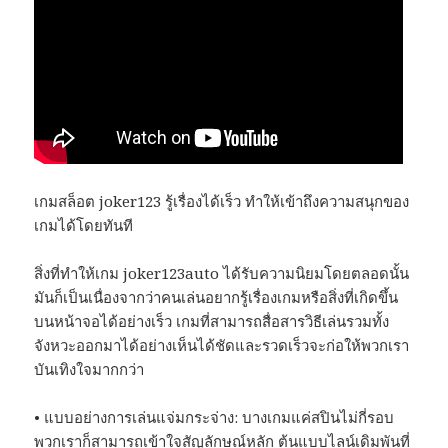
เกมสล็อต joker123 รู้เรื่องได้เร็ว ทำให้เข้าถึงความสนุกของ
เกมได้โดยทันที
สิ่งที่ทำให้เกม joker123auto ได้รับความนิยมโดยตลอดนั้น
มันก็เป็นเนื่องจากว่าคนเล่นอยากรู้เรื่องเกมหรือสิ่งที่เกิดขึ้น
บนหน้าจอได้อย่างเร็ว เกมที่สามารถสื่อสารวิธีเล่นรวมทั้ง
จังหวะออกมาได้อย่างเห็นได้ชัดและรวดเร็วจะก่อให้พวกเรา
บันเทิงใจมากกว่า
• แบบอย่างการเล่นแจ่มกระจ่าง: บางเกมแค่สปินไม่กี่รอบ
พวกเราก็สามารถเข้าใจสัญลักษณ์หลัก ต้นแบบไลน์เดิมพันที่