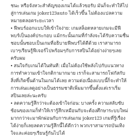
ชนะ หรือจังหวะสำคัญของเกมได้แล้วขอรับ มันก็จะทำให้ไป
สู่การเล่นเกม joker123auto ได้เร็วขึ้น ไม่ต้องแปลความ
หมายตลอดระยะเวลา
• ฟีพบร์ออกแบบให้เข้าใจง่าย: เกมสล็อตหลายเกมจะมีฟี
พบร์เป็นองค์ประกอบ แม้กระนั้นเกมที่กำลังจะได้รับความชื่น
ชอบนั้นชอบเป็นเกมที่อธิบายฟีพบร์ได้ดีด้วย เราสามารถ
เบาๆเรียนรู้ฟีเจอร์ไปพร้อมๆกับการสปินได้อย่างง่ายๆเลย
ครับผม
• สนใจกับเกมได้ในทันที: เมื่อไม่ต้องใช้พลังไปกับแนวทาง
การทำความเข้าใจกติกามากมาย เราก็จะสามารถโฟกัสกับ
สิ่งที่เกิดขึ้นด้านในเกมได้เลย ความต่อเนื่องแบบนี้ก็จะทำให้
การเล่นแลดูอย่างเป็นธรรมชาติเพิ่มมากขึ้นตั้งแต่เราเริ่ม
สปินเลยล่ะนะครับ
• ลดความรู้สึกว่าจะต้องเข้าใจก่อน: บางครั้ง ความสลับซับ
ซ้อนของเกมก็ทำให้เรารู้สึกเหมือนกับจะต้องศึกษาระบบใหม่
มากกว่าจะมาพักผ่อนกับการเล่นเกม joker123 เกมที่รู้เรื่อง
ได้ง่ายก็เลยลดความรู้สึกนี้ได้ดีกว่า พวกเราสามารถบันเทิง
ใจและค่อยๆเรียนรู้กันไปได้