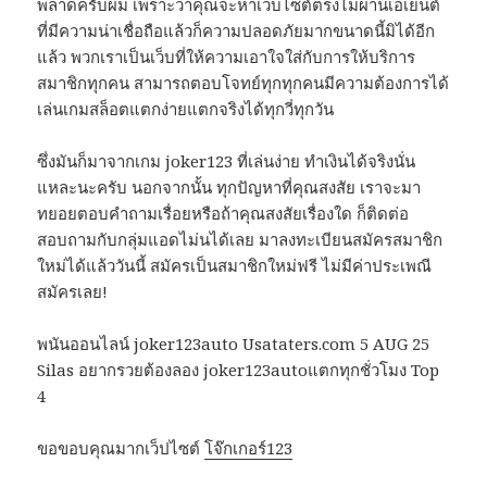
พลาดครับผม เพราะว่าคุณจะหาเว็บไซต์ตรงไม่ผ่านเอเย่นต์
ที่มีความน่าเชื่อถือแล้วก็ความปลอดภัยมากขนาดนี้มิได้อีก
แล้ว พวกเราเป็นเว็บที่ให้ความเอาใจใส่กับการให้บริการ
สมาชิกทุกคน สามารถตอบโจทย์ทุกทุกคนมีความต้องการได้
เล่นเกมสล็อตแตกง่ายแตกจริงได้ทุกวี่ทุกวัน
ซึ่งมันก็มาจากเกม joker123 ที่เล่นง่าย ทำเงินได้จริงนั่น
แหละนะครับ นอกจากนั้น ทุกปัญหาที่คุณสงสัย เราจะมา
ทยอยตอบคำถามเรื่อยหรือถ้าคุณสงสัยเรื่องใด ก็ติดต่อ
สอบถามกับกลุ่มแอดไม่นได้เลย มาลงทะเบียนสมัครสมาชิก
ใหม่ได้แล้ววันนี้ สมัครเป็นสมาชิกใหม่ฟรี ไม่มีค่าประเพณี
สมัครเลย!
พนันออนไลน์ joker123auto Usataters.com 5 AUG 25
Silas อยากรวยต้องลอง joker123autoแตกทุกชั่วโมง Top
4
ขอขอบคุณมากเว็ปไซต์
โจ๊กเกอร์123