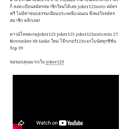
ก็ ลงทะเบียนสมัครสมาชิกใหม่ได้เลย joker123auto สมัคร
ฟรี ไม่มีค่าขนบธรรมเนียมประเพณีแน่นอน พึงพอใจสมัคร
สมาชิก คลิกเลย!
ดาวน์โหลดเกมJoker123 joker123 joker123auto.win 27
November 68 Sadie ใหม่ โจ๊กเกอร์123แจกโบนัสทุกซีซั่น
Top 39
ขอขอบคุณมากเว็บ
joker123