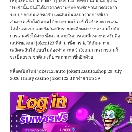
เหตุผลที่เกมปากทางเข้า joker123 ยังคงเป็นที่นิยมอยู่เป็น
ประจำนั้น มันมิได้มาจากความซับซ้อนชักชวนปวดหัวจาก
ระบบของเกมเลยขอรับ แต่มันเป็นผลมาจากการที่เรา
สามารถเข้าถึงตัวเกมได้อย่างรวดเร็ว เข้าใจจังหวะการเล่น
ได้ตั้งแต่แรก และยังสนุกกับรายละเอียดต่างๆของเกมไปกับ
การเล่นจริงได้ง่าย ซึ่งความง่ายในการเล่นนี่แหละนะครับคือ
เสน่ห์ของเกม joker123 ที่นำมาซึ่งการก่อให้เกิดความ
เพลิดเพลินได้แบบไม่ต้องทำความเข้าใจเกมนาน การเล่นก็
จะเป็นธรรมชาติและก็บรรเทามากขึ้นอีกด้วย
สล็อตเปิดใหม่ joker123auto joker123auto.shop 29 July
2026 Finlay casino joker123 แตกง่าย Top 39