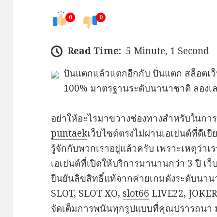
0
0
Read Time:
5 Minute, 1 Second
ปั่นแตกแล้วแตกอีกกับ ปั่นแตก สล็อตเว็
100% มาตรฐานระดับนานาชาติ ลองเล
อย่าให้อะไรมาขวางช่องทางสำหรับในการ
puntaek
เว็บไซต์ตรงไม่ผ่านเอเย่นต์ที่ดีเ
รู้จักกับพวกเราอยู่แล้วครับ เพราะเหตุว่า
เอเย่นต์ที่เปิดให้บริการมานานกว่า 3 ปี เว
ยืนยันลิขสิทธิ์แท้จากค่ายเกมดังระดับนา
SLOT, SLOT XO,
slot66
LIVE22, JOKER 
จัดเต็มการพนันทุกรูปแบบที่คุณปรารถนา 