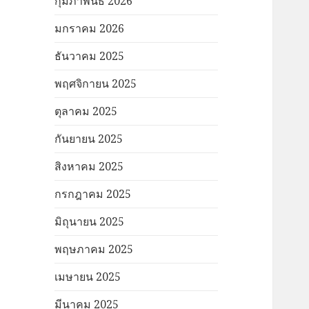
กุมภาพันธ์ 2026
มกราคม 2026
ธันวาคม 2025
พฤศจิกายน 2025
ตุลาคม 2025
กันยายน 2025
สิงหาคม 2025
กรกฎาคม 2025
มิถุนายน 2025
พฤษภาคม 2025
เมษายน 2025
มีนาคม 2025