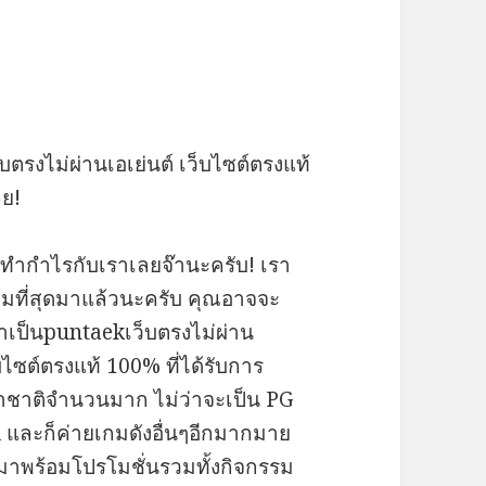
บตรงไม่ผ่านเอเย่นต์ เว็บไซต์ตรงแท้
ย!
ทำกำไรกับเราเลยจ๊านะครับ! เรา
ยี่ยมที่สุดมาแล้วนะครับ คุณอาจจะ
เราเป็นpuntaekเว็บตรงไม่ผ่าน
็บไซต์ตรงแท้ 100% ที่ได้รับการ
นาชาติจำนวนมาก ไม่ว่าจะเป็น PG
และก็ค่ายเกมดังอื่นๆอีกมากมาย
มาพร้อมโปรโมชั่นรวมทั้งกิจกรรม