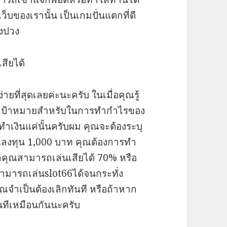
็บของเรานั้น เป็นเกมปั่นแตกที่ดี
้งปวง
สียได้
ายที่สุดเลยค่ะนะครับ ในเมื่อคุณรู้
ตั้งเป้าหมายสำหรับในการทำกำไรของ
ำเงินแค่นั้นครับผม คุณจะต้องระบุ
คุณลงทุน 1,000 บาท คุณต้องการทำ
ะก็คุณสามารถเล่นเสียได้ 70% หรือ
ามารถเล่นslot66ได้จนกระทั่ง
ณจำเป็นต้องเลิกทันที หรือถ้าหาก
ันทีเหมือนกันนะครับ