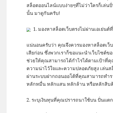
สล็อตออนไลน์แบบง่ายๆที่ไม่ว่าใครก็เล่น
นั้น มาดูกันครับ!
1. มองหาสล็อตเว็บตรงไม่ผ่านเอเย่นต์ที่เ
แน่นอนครับว่า คุณจึงควรมองหาสล็อตเว็บต
เสียก่อน ซึ่งพวกเราก็ขอแนะนำเว็บไซต์ขอ
ช่วยให้คุณสามารถได้กำไรได้ตามเป้าที่คุณ
ความน่าไว้ใจและความปลอดภัยสูง เล่นสล็อ
ผ่านระบบฝากถอนออโต้ที่คุณสามารถทำรา
หลักหมื่น หลักแสน หลักล้าน หรือหลักสิ
2. ระบุเงินทุนที่คุณปรารถนาใช้บน ปั่นแต