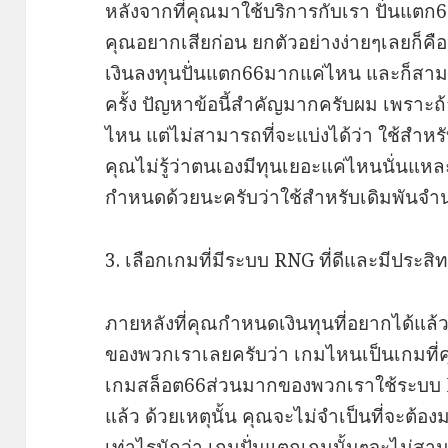
หลังจากที่คุณมาใช้บริการกับเรา ปั่นแตก6
คุณอยากเสียก่อน ยกตัวอย่างง่ายๆเลยก็คื
เงินลงทุนปั่นแตก66มากแค่ไหน และก็สาม
ครั้ง ปัญหาข้อนี้สำคัญมากครับผม เพราะถ
ไหน แต่ไม่สามารถที่จะแบ่งได้ว่า ใช้สำหรั
คุณไม่รู้ว่าตนเองมีทุนเยอะแค่ไหนนั่นแหละข
กำหนดด้วยนะครับว่าใช้สำหรับเดิมพันจำนว
3. เลือกเกมที่มีระบบ RNG ที่ดีและมีประส
ภายหลังที่คุณกำหนดเงินทุนที่อยากได้แล
ของพวกเราเลยครับว่า เกมไหนเป็นเกมที่
เกมสล็อต66ส่วนมากของพวกเราใช้ระบบ RN
แล้ว ด้วยเหตุนั้น คุณจะไม่จำเป็นที่จะต้อ
เท่าไรนักว่า เกมปั่นแตกเกมนั้นๆจะไม่สา