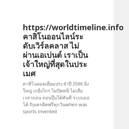
https://worldtimeline.info
คาสิโนออนไลน์ระ
ดับเวิร์ลคลาส ไม่
ผ่านเอเบ่นต์ เราเป็น
เจ้าใหญ่ที่สุดในประ
เมศ
คาสิโนยอดเยี่ยมประจำปี 2566 ยิ่ง
ใหญ่ เกยีงไกร ไม่ปิดหนี ไม่เสีย
เวลาถอน ถอนปุ๊บได้ทันที ระบบออ
โต้ รับเครดิตฟรีทุกวันwhen was
sports invented