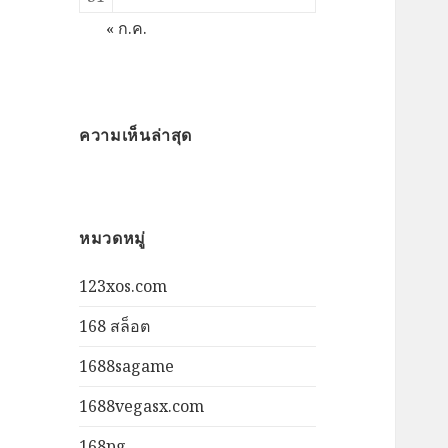
« ก.ค.
ความเห็นล่าสุด
หมวดหมู่
123xos.com
168 สล็อต
1688sagame
1688vegasx.com
168pg