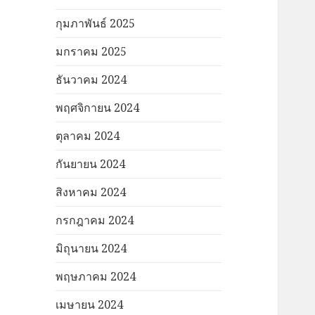
กุมภาพันธ์ 2025
มกราคม 2025
ธันวาคม 2024
พฤศจิกายน 2024
ตุลาคม 2024
กันยายน 2024
สิงหาคม 2024
กรกฎาคม 2024
มิถุนายน 2024
พฤษภาคม 2024
เมษายน 2024