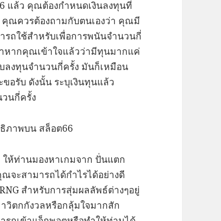
6 แล้ว คุณต้องกำหนดเงินลงทุนที่
อ คุณควรต้องถามกับตนเองว่า คุณมี
ารถใช้สำหรับเพื่อการพนันจำนวนกี่
้าหากคุณเข้าใจแล้วว่ามีทุนมากแค่
บลงทุนจำนวนกี่ครั้ง มันก็เหมือน
อรับ ดังนั้น ระบุเงินทุนแล้ว
นกี่ครั้ง
ิทธิภาพบน สล็อต66
้ว ให้ท่านมองหาเกมจาก ปั่นแตก
คุณจะสามารถได้กำไรได้อย่างดี
G สำหรับการสุ่มผลลัพธ์ต่างๆอยู่
งมาวิตกกังวลหรือกลุ้มใจมากสัก
มารถเข้าแจ็กพอตหรือทำให้ท่านได้