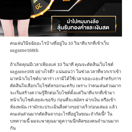
คนเล่นวินิจฉัยอะไรบ้างที่อยู่ใน 10 วินาทีแรกที่เข้าเว็บ
sagame168th
ถ้าเกิดคุณมีเวลาเพียงแค่ 10 วินาที คุณจะตัดสินเว็บไซต์
sagame168 อย่างไรดี? แน่นอนว่า ในช่วงเวลาที่พวกเราเข้า
มาหน้าเว็บไซต์บาคาร่า เรามิได้ใช้เวลาเยอะแยะสำหรับการ
ตัดสินใจเลือกเว็บไซต์หรอกนะครับ เพราะว่าคนเล่นส่วนมาก
จะเริ่มสร้างความรู้สึกต่อเว็บไซต์ตั้งแต่วินาทีแรกที่เข้ามา
หน้าเว็บไซต์เลยล่ะขอรับ ก่อนที่จะสมัคร ฝากเงิน หรือเข้า
ห้องพนัน เรามักจะประเมินสิ่งต่างๆอย่างเร็วก่อนเสมอ แล้ว
คนเล่นส่วนมากตัดสินจากอะไรที่อยู่ในขณะจำกัดนี้? ใน
บทความนี้ ผมจะพาคุณมาดูความนึกคิดของคนจำนวนมาก
กัน