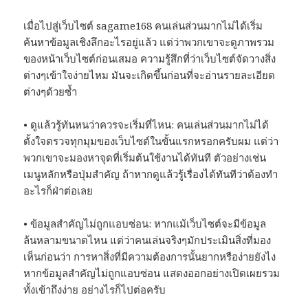
เมื่อไปสู่เว็บไซต์ sagame168 คนเล่นส่วนมากไม่ได้เริ่ม
ค้นหาข้อมูลเชิงลึกอะไรอยู่แล้ว แต่ว่าพวกเขาจะดูภาพรวม
ของหน้าเว็บไซต์ก่อนเสมอ ความรู้สึกที่ว่าเว็บไซต์จัดวางสิ่ง
ต่างๆเข้าใจง่ายไหม มันจะเกิดขึ้นก่อนที่จะอ่านรายละเอียด
ต่างๆด้วยซ้ำ
• ดูแล้วรู้ทันหนว่าควรจะเริ่มที่ไหน: คนเล่นส่วนมากไม่ได้
ตั้งใจตรวจทุกมุมของเว็บไซต์ในขั้นแรกหรอกครับผม แต่ว่า
พวกเขาจะมองหาจุดที่เริ่มต้นใช้งานได้ทันที ตัวอย่างเช่น
เมนูหลักหรือปุ่มสำคัญ ถ้าหากดูแล้วรู้เรื่องได้ทันทีว่าต้องทำ
อะไรก็ฝ่าต่อเลย
• ข้อมูลสำคัญไม่ถูกแอบซ่อน: หากแม้เว็บไซต์จะมีข้อมูล
ล้นหลามขนาดไหน แต่ว่าคนเล่นจริงๆมักประเมินสิ่งที่มอง
เห็นก่อนว่า การหาสิ่งที่มีความต้องการนั้นยากหรือง่ายยังไง
หากข้อมูลสำคัญไม่ถูกแอบซ่อน แสดงออกอย่างเปิดเผยรวม
ทั้งเข้าถึงง่าย อย่างไรก็ไปต่อครับ