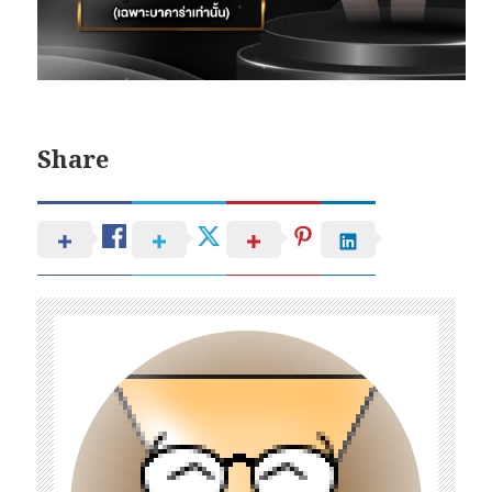
Share