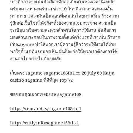
บางทีก็อาจจะเป็นตัวเลือกที่ยอดเยี่ยมในช่วงเวลานี้เลยจ๊า
ครับผม แน่ๆนะครับว่า ช่วง 10 วินาทีแรกอาจจะมองสั้น
มากมาย แต่ว่ามันเป็นตอนที่คนเล่นโดยมากเริ่มสร้างความ
รู้สึกต่อเว็บไซต์ได้จริงๆทั้งยังความแจ่มกระจ่าง ความเป็น
ระเบียบ หรือความสะดวกสำหรับในการใช้งาน มันคือการ
มองส่วนประกอบในภาพรวมตั้งแต่ครั้งแรกที่เราเห็น ถ้าหาก
เว็บsagame ทำให้พวกเรามีความรู้สึกว่าจะใช้งานได้ง่าย
พอใจตั้งแต่ทีแรกมองเห็น มันก็จะก่อให้พวกเราต้องการใช้
งานต่อไปอย่างไม่ต้องสงสัย
เว็บตรง sagame sagame168th1.co 28 July 69 Katja
casino sagame ที่ดีที่สุด Top 72
ขอขอบคุณมากwebsite
sagame168
https://rebrand.ly/sagame168th-1
https://cutly.info/sagame168th-1