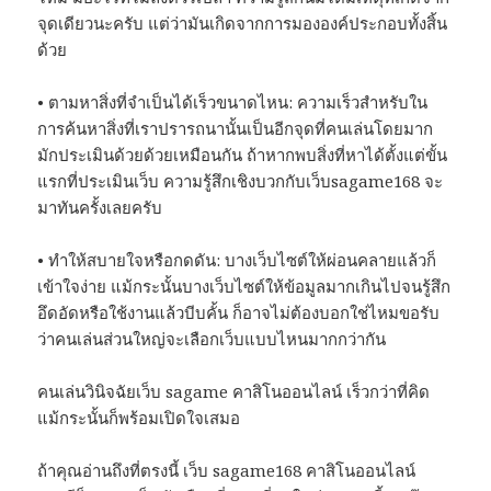
จุดเดียวนะครับ แต่ว่ามันเกิดจากการมององค์ประกอบทั้งสิ้น
ด้วย
• ตามหาสิ่งที่จำเป็นได้เร็วขนาดไหน: ความเร็วสำหรับใน
การค้นหาสิ่งที่เราปรารถนานั้นเป็นอีกจุดที่คนเล่นโดยมาก
มักประเมินด้วยด้วยเหมือนกัน ถ้าหากพบสิ่งที่หาได้ตั้งแต่ขั้น
แรกที่ประเมินเว็บ ความรู้สึกเชิงบวกกับเว็บsagame168 จะ
มาทันครั้งเลยครับ
• ทำให้สบายใจหรือกดดัน: บางเว็บไซต์ให้ผ่อนคลายแล้วก็
เข้าใจง่าย แม้กระนั้นบางเว็บไซต์ให้ข้อมูลมากเกินไปจนรู้สึก
อึดอัดหรือใช้งานแล้วบีบคั้น ก็อาจไม่ต้องบอกใช่ไหมขอรับ
ว่าคนเล่นส่วนใหญ่จะเลือกเว็บแบบไหนมากกว่ากัน
คนเล่นวินิจฉัยเว็บ sagame คาสิโนออนไลน์ เร็วกว่าที่คิด
แม้กระนั้นก็พร้อมเปิดใจเสมอ
ถ้าคุณอ่านถึงที่ตรงนี้ เว็บ sagame168 คาสิโนออนไลน์