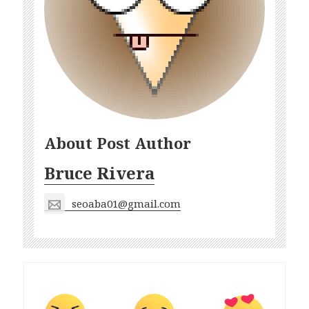
About Post Author
Bruce Rivera
seoaba01@gmail.com