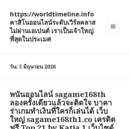
https://worldtimeline.info
คาสิโนออนไลน์ระดับเวิร์ลคลาส
ไม่ผ่านเอเบ่นต์ เราเป็นเจ้าใหญ่
เมนู
ที่สุดในประเมศ
และวิด
เจ็ต
วัน:
5 มิถุนายน 2026
พนันออนไลน์ sagame168th
ลองครั้งเดียวแล้วจะติดใจ บาคา
ร่าเกมทำเงินที่ใครก็เล่นได้ เว็บ
ใหญ่ sagame168th1.co เครดิต
ฟรี Top 21 by Katja 1 เว็บไซต์