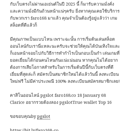
กับเว็บตรงไม่ผ่านเอเย่นต์ในปี 2025 นี้ ก็มารับความมั่งคั่ง
และความมั่งมีกันถ้วนหน้าแน่ๆครับ ยิ่งหากคุณเคยใช้บริการ
กับพวกเรา faro168 มาแล้ว คุณจำเป็นต้องรู้อยู่แล้วว่า เกม
สล็อตที่ดีแล้วก็
มีคุณภาพเป็นแบบไหน เพราะฉะนั้น การเริ่มต้นเล่นสล็อต
ออนไลน์กับเรานี่แหละนะครับจะช่วยให้คุณได้บันเทิงใจและ
ก็เอนหน้าจอยไปกับวิธีการทำกำไรเป็นกอบเป็นกำ เล่นเกมที่
ยอดเยี่ยมได้ก่อนคนไหนกันแน่แน่นอน หากคุณไม่ได้อยาก
ต้องการเสียโอกาสสำหรับในการเริ่มต้นปีนี้กับเว็บตรงที่ดี
เยี่ยมที่สุดล่ะก็ สมัครเป็นสมาชิกใหม่ได้แล้ววันนี้ ลงทะเบียน
ใหม่ฟรี ไม่มีค่าประเพณี 100% ลงทะเบียนสมัครสมาชิกเลย!
คาสิโนออนไลน์ pgslot faro168.co 18 January 68
Clarice อยากรวยต้องลอง pgslotTrue wallet Top 16
ขอขอบคุณby
pgslot
https://bit.ly/faro168-co