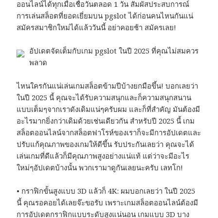
ออนไลน์ได้ทุกเมื่อเชื่อวันตลอด 1 วัน สัมผัสประสบการณ์
การเล่นสล็อตที่ยอดเยี่ยมบน pgslot ได้ก่อนคนไหนกันแน่
สมัครสมาชิกใหม่ได้แล้ววันนี้ อย่าคอยช้า สมัครเลย!
อัปเดตจัดเต็มกับเกม pgslot ในปี 2025 ที่คุณไม่สมควร
พลาด
ไหนใครกันแน่เล่นเกมสล็อตข้ามปีบ้างยกมือขึ้น! บอกเลยว่า
ในปี 2025 นี้ คุณจะได้รับความสนุกและก็ความสนุกสนาน
แบบเต็มๆจากเราดังเดิมแน่ๆครับผม และก็ที่สำคัญ มันต้องมี
อะไรมากยิ่งกว่าเดิมด้วยเช่นเดียวกัน สำหรับปี 2025 นี้ เกม
สล็อตออนไลน์จากสล็อตฟาโรห์ของเราก็จะมีการอัปเดตและ
ปรับแก้คุณภาพของเกมให้ดีขึ้น รับประกันเลยว่า คุณจะได้
เล่นเกมที่ดีแล้วก็มีคุณภาพสูงอย่างแน่แท้ แต่ว่าจะมีอะไร
ใหม่ๆอัปเดตบ้างนั้น พวกเรามาดูกันเลยนะครับ เลทโก!
• กราฟิกขั้นสูงแบบ 3D แล้วก็ 4K: ผมบอกเลยว่า ในปี 2025
นี้ คุณรอคอยได้เลยจ๊ะขอรับ เพราะเกมสล็อตออนไลน์ต้องมี
การอัปเดตกราฟิกแบบระดับสูงแน่นอน เกมแบบ 3D บาง