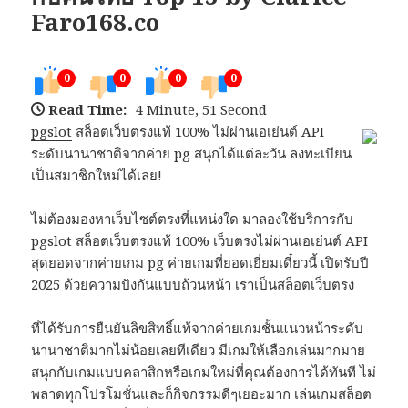
Faro168.co
0
0
0
0
Read Time:
4 Minute, 51 Second
pgslot
สล็อตเว็บตรงแท้ 100% ไม่ผ่านเอเย่นต์ API
ระดับนานาชาติจากค่าย pg สนุกได้แต่ละวัน ลงทะเบียน
เป็นสมาชิกใหม่ได้เลย!
ไม่ต้องมองหาเว็บไซต์ตรงที่แหน่งใด มาลองใช้บริการกับ
pgslot สล็อตเว็บตรงแท้ 100% เว็บตรงไม่ผ่านเอเย่นต์ API
สุดยอดจากค่ายเกม pg ค่ายเกมที่ยอดเยี่ยมเดี๋ยวนี้ เปิดรับปี
2025 ด้วยความปังกันแบบถ้วนหน้า เราเป็นสล็อตเว็บตรง
ที่ได้รับการยืนยันลิขสิทธิ์แท้จากค่ายเกมชั้นแนวหน้าระดับ
นานาชาติมากไม่น้อยเลยทีเดียว มีเกมให้เลือกเล่นมากมาย
สนุกกับเกมแบบคลาสิกหรือเกมใหม่ที่คุณต้องการได้ทันที ไม่
พลาดทุกโปรโมชั่นและก็กิจกรรมดีๆเยอะมาก เล่นเกมสล็อต