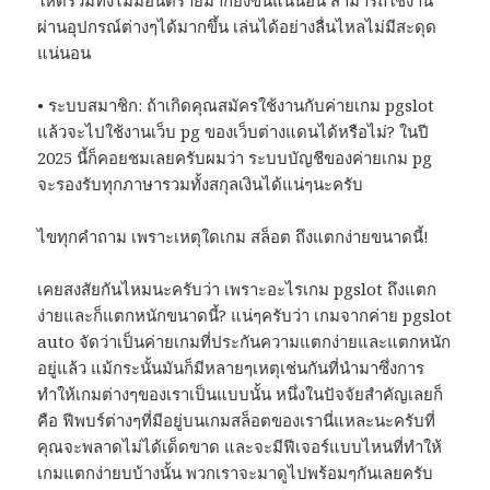
ให้ดีรวมทั้งไม่มีอันตรายมากยิ่งขึ้นแน่นอน สามารถใช้งาน
ผ่านอุปกรณ์ต่างๆได้มากขึ้น เล่นได้อย่างลื่นไหลไม่มีสะดุด
แน่นอน
• ระบบสมาชิก: ถ้าเกิดคุณสมัครใช้งานกับค่ายเกม pgslot
แล้วจะไปใช้งานเว็บ pg ของเว็บต่างแดนได้หรือไม่? ในปี
2025 นี้ก็คอยชมเลยครับผมว่า ระบบบัญชีของค่ายเกม pg
จะรองรับทุกภาษารวมทั้งสกุลเงินได้แน่ๆนะครับ
ไขทุกคำถาม เพราะเหตุใดเกม สล็อต ถึงแตกง่ายขนาดนี้!
เคยสงสัยกันไหมนะครับว่า เพราะอะไรเกม pgslot ถึงแตก
ง่ายและก็แตกหนักขนาดนี้? แน่ๆครับว่า เกมจากค่าย pgslot
auto จัดว่าเป็นค่ายเกมที่ประกันความแตกง่ายและแตกหนัก
อยู่แล้ว แม้กระนั้นมันก็มีหลายๆเหตุเช่นกันที่นำมาซึ่งการ
ทำให้เกมต่างๆของเราเป็นแบบนั้น หนึ่งในปัจจัยสำคัญเลยก็
คือ ฟีพบร์ต่างๆที่มีอยู่บนเกมสล็อตของเรานี่แหละนะครับที่
คุณจะพลาดไม่ได้เด็ดขาด และจะมีฟีเจอร์แบบไหนที่ทำให้
เกมแตกง่ายบบ้างนั้น พวกเราจะมาดูไปพร้อมๆกันเลยครับ