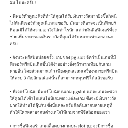
ผม ไปนะครับ!
• ฟีพบร์ตัวคูณ: สิ่งที่ทำให้คุณได้รับเงินรางวัลมากยิ่งขึ้นก็หนี
ไม่พ้นฟีเจอร์ตัวคูณนี่แหละขอรับ มันบางทีอาจจะเป็นฟีพบร์
ที่คุณมิได้ให้ความเอาใจใส่เท่าไรนัก แต่ว่ามันคือฟีเจอร์ที่จะ
ช่วยเพิ่มราคาของเงินรางวัลที่คุณได้รับหลายเท่าเลยล่ะนะ
ครับ
• จังหวะฟรีสปินบ่อยครั้ง: เกมของ pg slot จัดว่าเป็นเกมที่มี
ฟีเจอร์ฟรีสปินเกิดขึ้นได้ง่ายอย่างยิ่งๆถ้าหากเทียบกับเกม
ค่ายอื่น โดยส่วนมากแล้ว เพียงคุณสะสมเครื่องหมายฟรีสปิน
ให้ครบ 3 สัญลักษณ์แค่นั้น ก็สามารถหมุนฟรีได้แล้วขอรับ
• ฟีเจอร์โบนัส: ฟีพบร์โบนัสบนเกม pgslot แต่ละเกมจะช่วย
ให้คุณได้เข้าไปเล่นไม่นิเกมของแต่ละเกม ซึ่งจะมีเงินรางวัล
มากให้ท่านได้ลุ้นรับ ซึ่งนี่แหละครับคือต้นสายปลายเหตุที่
ทำให้ใครหลายๆคนต่างเทใจให้เกมจากพีจี
สล็อต
ของเรา
• การซื้อฟีเจอร์: เกมสล็อตบางเกมบน slot pg จะมีการซื้อ