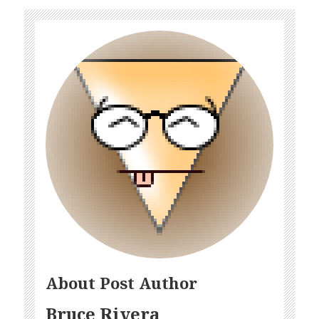
About Post Author
Bruce Rivera