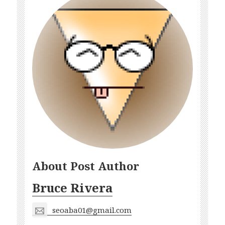
About Post Author
Bruce Rivera
seoaba01@gmail.com