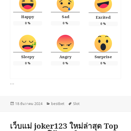
Happy
Sad
Excited
0
%
0
%
0
%
Sleepy
Angry
Surprise
0
%
0
%
0
%
…
เขียน
หมวด
ป้าย
18 ธันวาคม 2024
bestbet
Slot
เมื่อ
หมู่
กำกับ
เว็บแม่ joker123 ใหม่ล่าสุด Top