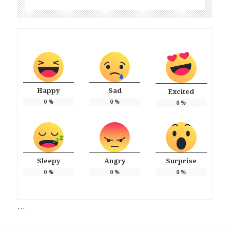
Happy
Sad
Excited
0
%
0
%
0
%
Sleepy
Angry
Surprise
0
%
0
%
0
%
…