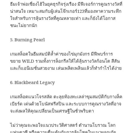
ธีมเจ้าพ่อเซี่ยงไฮ้ในยุคธุรกิจรุ่งเรือง มีฟีเจอร์การคูณรางวัลที่
น่าสนใจ เหมาะสมกับผู้เล่นโจ๊กเกอร์123ที่มองหาความระทึก
ใจสำหรับการลุ้นรางวัลที่คูณหลายเท่า และก็ยังได้โอกาส
ชนะไม่ยากนัก
5. Burning Pearl
เกมสล็อตในธีมสมบัติล้ำค่าของไข่มุกมังกร มีฟีพบร์การ
ขยาย WILD รวมทั้งการล็อกรีลให้ได้ลุ้นรางวัลก้อนโต สีสัน
และก็แอนิเมชั่นสวยงาม เล่นเพลิดเพลินแล้วก็ทำกำไรได้ง่าย
6. Blackbeard Legacy
เกมสล็อตแนวโจรสลัด ตะลุยท้องทะเลล่าขุมสมบัติกับกางล็ค
เบียร์ด เด่นด้วยโบนัสฟรีสปิน และระบบการคูณรางวัลที่อาจ
จะส่งผลให้คุณเปลี่ยนเป็นเศรษฐีในชั่วพริบตา
ไม่ว่าคุณจะพอใจแนวประวัติศาสตร์ ตำนานโบราณ โลก
แฟนตาซี หรือความตื่นเต้นกับการลุ้นโชคในแนวผจญภัย