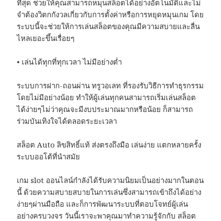
ที่สุด ช่วยให้คุณสามารถหมุนสล็อตได้อย่างอัตโนมัติและไม่
จำต้องวิตกกังวลเกี่ยวกับการตั้งค่าหรือการหยุดหมุนเกม โดย
ระบบนี้จะช่วยให้การเล่นสล็อตของคุณมีความสบายและลื่น
ไหลเยอะขึ้นเรื่อยๆ
• เล่นได้ทุกที่ทุกเวลา ไม่มีอย่างต่ำ
ระบบการฝาก-ถอนผ่าน ทรูวอเลท ที่รองรับวิธีการทำธุรกรรม
โดยไม่มีอย่างน้อย ทำให้ผู้เล่นทุกคนสามารถเริ่มเล่นสล็อต
ได้ง่ายๆไม่ว่าคุณจะมีงบประมาณมากหรือน้อย ก็สามารถ
ร่วมบันเทิงใจได้ตลอดระยะเวลา
สล็อต Auto ลิขสิทธิ์แท้ ส่งตรงถึงมือ เล่นง่าย แตกหลายครั้ง
ระบบออโต้ที่นำสมัย
เกม slot ออนไลน์กำลังได้รับความนิยมเป็นอย่างมากในตอน
นี้ ด้วยความสบายสบายในการเล่นซึ่งสามารถเข้าถึงได้อย่าง
ง่ายๆผ่านมือถือ และก็การพัฒนาระบบที่ตอบโจทย์ผู้เล่น
อย่างครบวงจร วันนี้เราจะพาคุณมาทำความรู้จักกับ สล็อต