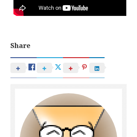
Share