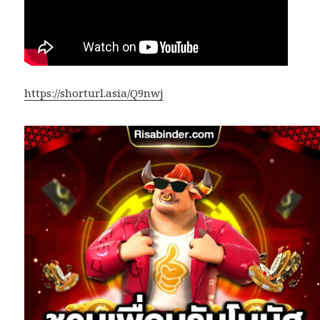
https://shorturl.asia/Q9nwj