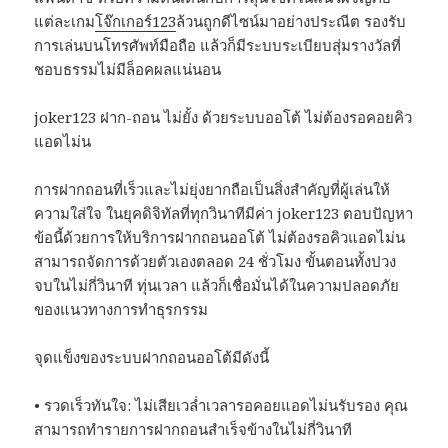
แต่ละเกม
โจ๊กเกอร์123
ล้วนถูกดีไซน์มาอย่างประณีต รองรับ
การเล่นบนโทรศัพท์มือถือ แล้วก็มีระบบระเบียบสุ่มรางวัลที่
ชอบธรรมไม่มีล็อคผลแน่นอน
joker123 ฝาก-ถอน ไม่ยั้ง ด้วยระบบออโต้ ไม่ต้องรอคอยคิว
แอดไม่น
การฝากถอนที่เร็วและไม่ยุ่งยากถือเป็นสิ่งสำคัญที่ผู้เล่นให้
ความใส่ใจ ในยุคดิจิทัลที่ทุกวินาทีมีค่า joker123 ตอบปัญหา
ข้อนี้ด้วยการให้บริการฝากถอนออโต้ ไม่ต้องรอคิวแอดไม่น
สามารถจัดการด้วยตัวเองตลอด 24 ชั่วโมง ขั้นตอนทั้งปวง
จบในไม่กี่วินาที ทุ่นเวลา แล้วก็เชื่อมั่นได้ในความปลอดภัย
ของแนวทางการทำธุรกรรม
จุดแข็งของระบบฝากถอนออโต้มีดังนี้
• รวดเร็วทันใจ: ไม่เสียเวล่ำเวลารอคอยแอดไม่นรับรอง คุณ
สามารถทำรายการฝากถอนสำเร็จข้างในไม่กี่วินาที