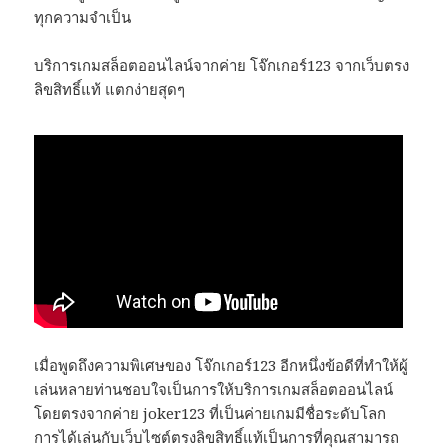
ทุกความจำเป็น
บริการเกมสล็อตออนไลน์จากค่าย โจ๊กเกอร์123 จากเว็บตรง
ลิขสิทธิ์แท้ แตกง่ายสุดๆ
เมื่อพูดถึงความพิเศษของ โจ๊กเกอร์123 อีกหนึ่งข้อดีที่ทำให้ผู้
เล่นหลายท่านชอบใจเป็นการให้บริการเกมสล็อตออนไลน์
โดยตรงจากค่าย joker123 ที่เป็นค่ายเกมมีชื่อระดับโลก
การได้เล่นกับเว็บไซต์ตรงลิขสิทธิ์แท้เป็นการที่คุณสามารถ