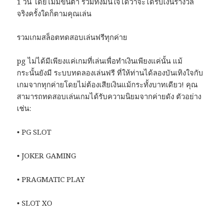
1 วัน โดยไม่มีขั้นต่ำ รวมทั้งมั่นใจได้ว่าจะได้รับเงินรางวัล
จริงครั้งใดก็ตามคุณเล่น
รวมเกมสล็อตทดสอบเล่นฟรีทุกค่าย
pg ไม่ได้มีเพียงแค่เกมที่เล่นเพื่อทำเงินเพียงแค่นั้น แม้
กระนั้นยังมี ระบบทดลองเล่นฟรี ที่ให้ท่านได้ลองบันเทิงใจกับ
เกมจากทุกค่ายโดยไม่ต้องเสียเงินแม้กระทั้งบาทเดียว! คุณ
สามารถทดสอบเล่นเกมได้รับความนิยมจากค่ายดัง ตัวอย่าง
เช่น:
• PG SLOT
• JOKER GAMING
• PRAGMATIC PLAY
• SLOT XO