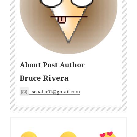
About Post Author
Bruce Rivera
seoaba01@gmail.com