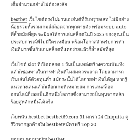
เต็มจำนวนอย่างไม่ต้องสงสัย
bestbet
เว็บไซต์ตรงไม่ผ่านเอเย่นต์ที่รับทรูวอเลท ไม่มีอย่าง
น้อยรวมทั้งรวมเกมส์สล็อตจากทุกค่ายดัง พร้อมระบบ auto
ที่ล้ำสมัยที่สุด จะมีผลให้การเล่นสล็อตในปี 2025 ของคุณเป็น
ประสบการณ์ที่ไม่มีใครเหมือน พร้อมโอกาสสำหรับการทำ
เงินที่มากขึ้นกับเกมสล็อตที่แตกง่ายแล้วก็ล้ำสมัยที่สุด
เว็บไซต์ slot ที่เปิดตลอด 1 วันเป็นแหล่งสร้างความบันเทิง
แล้วก็ช่องทางในการทำเงินที่ไม่สมควรพลาด โดยสามารถ
เริ่มเล่นได้ด้วยทุนต่ำ แม้กระนั้นได้โอกาสทำเงินได้สูง หากรู้
แนวทางเล่นแล้วก็เลือกเกมที่เหมาะสม การเล่นสล็อต
ออนไลน์ก็เลยเป็นอีกหนึ่งโอกาสซึ่งสามารถปั้นทุนจากหลัก
ร้อยสู่หลักหมื่นได้จริง
เว็บพนัน bestbet bestbet69.com 31 มกรา 24 Chiquita ดู
รีวิวจากลูกค้าจริง bestbetสมัครฟรี Top 30
ขอขอบคุณมากby
bestbet