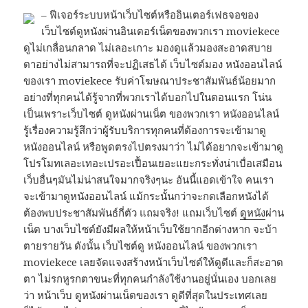
– ฟีเจอร์ระบบหน้าเว็บไซต์หรืออินเตอร์เฟธจอของ
เว็บไซต์ดูหนังผ่านอินเตอร์เน็ตของพวกเรา moviekece
ดูไม่เกลื่อนกลาด ไม่เลอะเกาะ มองดูแล้วมองสะอาดสบาย
ตาอย่างไม่สามารถที่จะปฏิเสธได้ เว็บไซต์มอง หนังออนไลน์
ของเรา moviekece รับค่าโฆษณาประชาสัมพันธ์น้อยมาก
อย่างที่ทุกคนได้รู้จากที่พวกเราได้บอกไปในตอนแรก โน่น
เป็นเพราะเว็บไซต์ ดูหนังผ่านเน็ต ของพวกเรา หนังออนไลน์
รู้เรื่องความรู้สึกว่าผู้รับบริการทุกคนที่ต้องการจะเข้ามาดู
หนังออนไลน์ หรือพูดตรงไปตรงมาว่า ไม่ได้อยากจะเข้ามาดู
โปรโมทเลอะเทอะเปรอะเปื้อนเยอะแยะกระทั่งน่าเบื่อเสมือน
เว็บอื่นๆมันไม่น่าสนใจมากจริงๆนะ อันนี้แอดเข้าใจ คนเรา
จะเข้ามาดูหนังออนไลน์ แม้กระนั้นกว่าจะกดเลือกหนังได้
ต้องพบประชาสัมพันธ์กี่ตัว แถมจริง! แถมเว็บไซต์
ดูหนัง
ผ่าน
เน็ต บางเว็บไซต์ยังมีผลให้หน้าเว็บใช้ยากอีกต่างหาก จะบ้า
ตายรายวัน ดังนั้น เว็บไซต์ดู หนังออนไลน์ ของพวกเรา
moviekece เลยจัดแจงสร้างหน้าเว็บไซต์ให้ดูดีและก็สะอาด
ตา ไม่รกหูรกตาขนะที่ทุกคนกำลังใช้งานอยู่นั่นเอง บอกเลย
ว่า หน้าเว็บ ดูหนังผ่านเน็ตของเรา ดูดีที่สุดในประเทศเลย