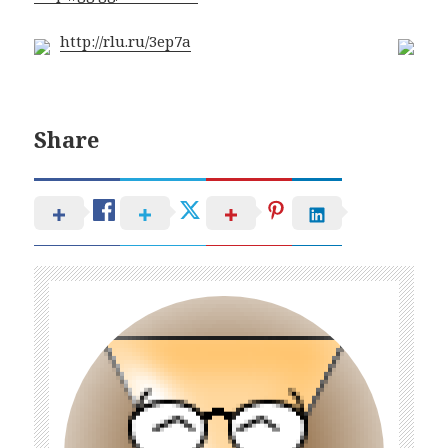
http://rlu.ru/3ep7a
Share