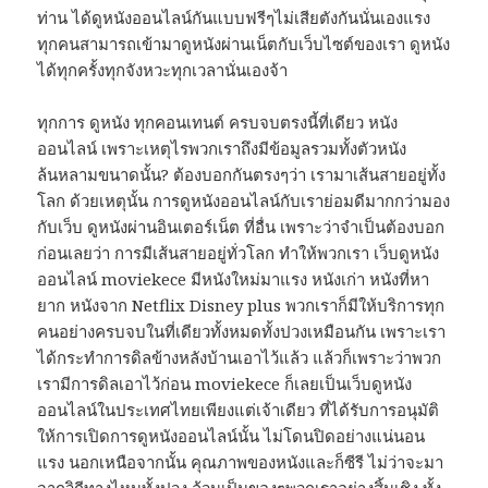
ท่าน ได้ดูหนังออนไลน์กันแบบฟรีๆไม่เสียตังกันนั่นเองแรง
ทุกคนสามารถเข้ามาดูหนังผ่านเน็ตกับเว็บไซต์ของเรา ดูหนัง
ได้ทุกครั้งทุกจังหวะทุกเวลานั่นเองจ้า
ทุกการ ดูหนัง ทุกคอนเทนต์ ครบจบตรงนี้ที่เดียว หนัง
ออนไลน์ เพราะเหตุไรพวกเราถึงมีข้อมูลรวมทั้งตัวหนัง
ล้นหลามขนาดนั้น? ต้องบอกกันตรงๆว่า เรามาเส้นสายอยู่ทั้ง
โลก ด้วยเหตุนั้น การดูหนังออนไลน์กับเราย่อมดีมากกว่ามอง
กับเว็บ ดูหนังผ่านอินเตอร์เน็ต ที่อื่น เพราะว่าจำเป็นต้องบอก
ก่อนเลยว่า การมีเส้นสายอยู่ทั่วโลก ทำให้พวกเรา เว็บดูหนัง
ออนไลน์ moviekece มีหนังใหม่มาแรง หนังเก่า หนังที่หา
ยาก หนังจาก Netflix Disney plus พวกเราก็มีให้บริการทุก
คนอย่างครบจบในที่เดียวทั้งหมดทั้งปวงเหมือนกัน เพราะเรา
ได้กระทำการดิลข้างหลังบ้านเอาไว้แล้ว แล้วก็เพราะว่าพวก
เรามีการดิลเอาไว้ก่อน moviekece ก็เลยเป็นเว็บดูหนัง
ออนไลน์ในประเทศไทยเพียงแต่เจ้าเดียว ที่ได้รับการอนุมัติ
ให้การเปิดการดูหนังออนไลน์นั้น ไม่โดนปิดอย่างแน่นอน
แรง นอกเหนือจากนั้น คุณภาพของหนังและก็ซีรี ไม่ว่าจะมา