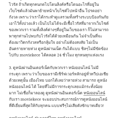
ไวรัส ถ้าเกิดทุกคนกดไปโดนลิงค์หรือโดนอะไรที่อยู่ใน
เว็บไซต์แล้วมันพาย้ายหน้าเว็บไซต์ไปหน้าอื่น โปรดอย่า
กังวล เพราะว่าเราได้กระทำดูแลรวมทั้งสร้างระบบป้องกันภัย
เอาไว้ทั้งปวงแล้ว เป็นไปไม่ได้จะมีเชื้อไวรัสที่มาจากเว็บไซต์
ของพวกเรา รวมทั้งลิงค์ต่างๆที่อยู่ในเว็บของเรา ก็ไม่สามารถ
พาทุกท่านไปพบกับไวรัสได้ด้วยเหมือนกัน ไม่จำเป็นที่จะ
ต้องมาวิตกกังวลหรือกลุ้มใจ อย่างไม่ต้องสงสัย ไม่เป็น
อันตรายหายห่วง ดูหนังผ่านเน็ต กันได้แบบ ชิลๆไม่มีขัดข้อง
ไปกับ moviekece ได้ตลอด 24 ชั่วโมง ทุกหนทุกแห่งแรง
3. ดูหนังผ่านอินเตอร์เน็ตกับพวกเรา หนังออนไลน์ ไม่มี
กระตุก เพราะว่าเว็บของเรามีเซิร์ฟเวอร์หลักอยู่ทั่วทวีปเอเชีย
ด้วยเหตุนั้น เมืองไทย บอกได้เลยว่าหายห่วง สามารถ ดูหนัง
หนังออนไลน์ ได้ โดยที่ไม่มีการกระตุกเลยแม้กระทั้งน้อย
มาก ไม่เชื่อก็มาลองดู ดูหนังผ่านอินเตอร์เน็ต
หนังออนไลน์
กับเรา moviekece จะมอบประสบการณ์การดูหนังออนไลน์
ที่ดีเยี่ยมที่สุดให้กับทุกคน แบบฟรีๆไม่เสียตังซักบาทเดียว!