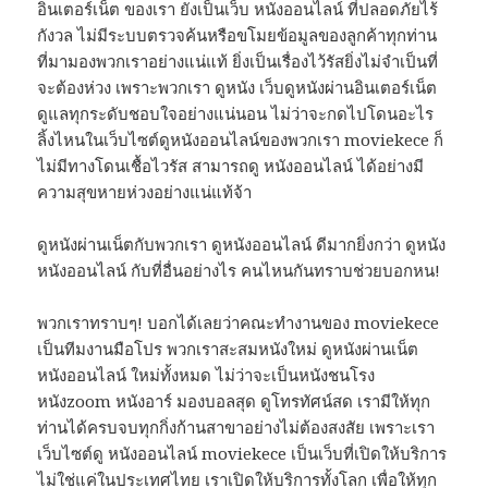
อินเตอร์เน็ต ของเรา ยังเป็นเว็บ หนังออนไลน์ ที่ปลอดภัยไร้
กังวล ไม่มีระบบตรวจค้นหรือขโมยข้อมูลของลูกค้าทุกท่าน
ที่มามองพวกเราอย่างแน่แท้ ยิ่งเป็นเรื่องไว้รัสยิ่งไม่จำเป็นที่
จะต้องห่วง เพราะพวกเรา ดูหนัง เว็บดูหนังผ่านอินเตอร์เน็ต
ดูแลทุกระดับชอบใจอย่างแน่นอน ไม่ว่าจะกดไปโดนอะไร
ลิ้งไหนในเว็บไซต์ดูหนังออนไลน์ของพวกเรา moviekece ก็
ไม่มีทางโดนเชื้อไวรัส สามารถดู หนังออนไลน์ ได้อย่างมี
ความสุขหายห่วงอย่างแน่แท้จ้า
ดูหนังผ่านเน็ตกับพวกเรา ดูหนังออนไลน์ ดีมากยิ่งกว่า ดูหนัง
หนังออนไลน์ กับที่อื่นอย่างไร คนไหนกันทราบช่วยบอกหน!
พวกเราทราบๆ! บอกได้เลยว่าคณะทำงานของ moviekece
เป็นทีมงานมือโปร พวกเราสะสมหนังใหม่ ดูหนังผ่านเน็ต
หนังออนไลน์ ใหม่ทั้งหมด ไม่ว่าจะเป็นหนังชนโรง
หนังzoom หนังอาร์ มองบอลสุด ดูโทรทัศน์สด เรามีให้ทุก
ท่านได้ครบจบทุกกิ่งก้านสาขาอย่างไม่ต้องสงสัย เพราะเรา
เว็บไซต์ดู หนังออนไลน์ moviekece เป็นเว็บที่เปิดให้บริการ
ไม่ใช่แค่ในประเทศไทย เราเปิดให้บริการทั้งโลก เพื่อให้ทุก