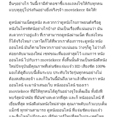
อื่นๆอย่างไร วันนี้เรามีคำตอชาชี้แจงแถลงไขให้กับทุกคน
แบบทุลุปุโปร่งกันอย่างยิ่งจริงๆจ้า moviekece จัดให้!
ดูหนังผ่านเน็ตดูหนัง สะดวกกว่าดูหนังโรงภาพยนต์หรือดู
หนังในโทรทัศน์อย่างไรบ้าง? มันเป็นเรื่องที่แน่นอนว่า มัน
สะดวกกว่าอยู่แล้ว ที่เราสามารถดูหนังผ่านเน็ต ที่แห่งไหน
ก็ได้จริงไหม? เวลาใดก็ได้ที่พวกเราต้องการจะดูหนัง หนัง
ออนไลน์ มันก็ตามใจพวกเราอย่างแน่นอน ว่างๆก็ดู ไม่ว่างก็
ค่อยกลับมามองใหม่ เซฟขณะที่มองล่าสุดไว้ แถมการ หนัง
ออนไลน์ ไปกับเรา moviekece ทั้งสิ้นนั้นล้วนเป็นหนังดีหนัง
ใหม่ปัจจุบันมีคุณภาพที่เด่นชัดแจ่มแจ๋ว HD เสียงชัด 100%
มองได้ดูดีแบบนี้เต็มระบบ ประทับใจวัยรุ่นทุกคนอย่างไม่
ต้องสงสัยเลยจ้า และก็ในวันนี้มันถึงเวลาแล้วที่พวกเรา หนัง
ออนไลน์ จะมานำเสนอเว็บ หนังออนไลน์ ของเรา
moviekece ที่มีให้ทุกคนได้ดูกันอย่างจุใจเต็ฒอิ่ม ทั้งยังฟี
พบร์สุดนำสมัย ที่มันช่างสะดวกที่สุด และก็ หนังออนไลน์ ที่
เยี่ยมที่สุด หนังดีเด่นหนังใหม่ล่าสุด คุณภาพคับแก้วแบบเต็ม
แม็กซ์ ทุกท่านสามารถ ดูหนังออนไลน์ ที่แจ่มชัดแจ่มแจ๋ว
และลื่นไหลไม่มีกระตุก เซิร์ฟเวอร์ใหม่ที่สุดในประเทศไทย