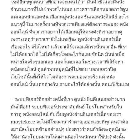
ไซต์อื่นๆทุกคนบางทีก็อาจจะเห็นได้ว่า มันมั่วซั้วและมีหนัง
จำนวนมากที่ไม่เข้าพวกไปหมด บางคราวเลือกหมวดการ์ตูน
แต่เจอหนักแอคชัน เลือกหมู่หนังแอคชันเจอหนังดิสนีย์ อะไร
แนวๆนี้ ในบางครั้งบางทีพวกเราเพียงแค่ต้องการจะมอง หนัง
ออนไลน์ ที่พวกเราอยากได้เลือกหมู่ให้ตรงดังที่เราอยากดู
เพราะเหตุว่าพวกเรายังไม่เคยรู้จะ ดูหนังผ่านอินเตอร์เน็ต
เรื่องอะไร จริงไหม? แล้วมาเสิร์จเจอแม้กระนั้นพวกอื่น ที่เรา
ไม่ได้อยากได้ ไม่ได้เกี่ยวโยงอะไรกันเลยซักนิด มันน่าเบื่อ
หน่ายใจจริงๆบอกเลย แอดก็เคยเจอ ในช่วงเวลาที่เสิร์จหา
หนังออนไลน์ ดูแล้วพบหมู่หนังที่ไม่ชอบ บอกเลยว่าปิด
เว็บไซต์นั้นทิ้งให้ไว ไม่ต้องการจะมองละจริง แต่ หนัง
ออนไลน์ นั้นแตกต่างกัน ถามอะไรได้อย่างนั้น คอนเฟิร์มแรง
– ระบบฟีเจอร์อีกอย่างหนึ่งที่เรา ดูหนัง ยินดีเสนออย่างมาก
มันก็คือ!!! ระบบฟีเจอร์ประชาสัมพันธ์ โปรโมทสำหรับใน
การดู หนังออนไลน์ กับเว็บดูหนังผ่านอินเตอร์เน็ตของเรา
moviekece จะไม่มีโฆณาน่ารำคาญเยอะแยะที่ทุกคนจำต้อ
งมานั่ละโมบดข้ามอย่าแน่ๆ บ่องตรงว่าคนกำลังจะดูหนัง จะ
ให้มานั่ละโมบดผ่านโน่นผ่านนี่อะไรหนักหนาใช่ปะ? ดังนั้น