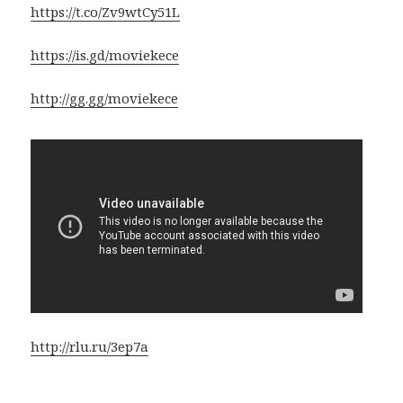
https://t.co/Zv9wtCy51L
https://is.gd/moviekece
http://gg.gg/moviekece
http://rlu.ru/3ep7a