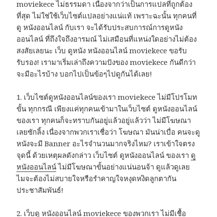
moviekece ไม่ธรรมดา เนื่องจากว่าเป็นการแปลที่ถูกต้อง
ที่สุด ไม่ใช่ใช้เว็บไซต์แปลอย่างแน่แท้ เพราะฉะนั้น ทุกคนที่
ดู หนังออนไลน์ กับเรา จะได้รับประสบการณ์การดูหนัง
ออนไลน์ ที่ถึงใจถึงอารมณ์ ไม่เสมือนที่แหน่งใดอย่างไม่ต้อง
สงสัยเลยนะ เว็บ ดูหนัง หนังออนไลน์ moviekece ขอรับ
รับรอง! เรามาเริ่มเล่าถึงความปังของ moviekece กันดีกว่า
จะมีอะไรบ้าง บอกไปเป็นข้อๆไปดูกันได้เลย!
1. เว็บไซต์ดูหนังออนไลน์ของเรา moviekece ไม่มีโปรโมท
ขั้น ทุกกรณี เพียงแค่ทุกคนเข้ามาในเว็บไซต์ ดูหนังออนไลน์
ของเรา ทุกคนก็จะทราบกันอยู่แล้วอยู่แล้วว่า ไม่มีโฆษณา
เลยซักลิ้ง เนื่องจากพวกเราเชื่อว่า โฆษณา มันน่าเบื่อ คนจะดู
หนังจะมี Banner อะไรจำนวนมากจริงไหม? เราเข้าใจตรง
จุดนี้ ด้วยเหตุผลดังกล่าว เว็บไซต์ ดูหนังออนไลน์ ของเรา
ดู
หนังออนไลน์
ไม่มีโฆษณาขั้นอย่างแน่นอนจ้า ดูแล้วดูเลย
ไมจะต้องไม่สบายใจหรือรำคาญใจหงุดหงิดลูกตากัน
ประชาสัมพันธ์!
2. เว็บดู หนังออนไลน์ moviekece ของพวกเรา ไม่มีเชื้อ