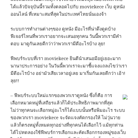
ได้แล้วปัจจุบันนี้รวมทั้งตลอดไปกับ moviekece เว็บ ดูหนัง
ออนไลน์ ที่เหมาะสมที่สุดในประเทศไทยนั่นเองจ้า
ระบบการทำงานต่างๆของ ดูหนัง มีอะไรที่น่าดึงดูดบ้าง
ฟีเจอร์ไหนที่พวกเราอยากจะเสนอทุกคน วันนี้พวกเรามีคำ
ตอบ มาดูกันเลยดีกว่าว่าพวกเรามีดีอะไรบ้าง ลุย!
ฟีพบร์ระบบที่เรา moviekece ยินดีนำเสนอมีอยู่เยอะมาก
นานาประการอย่าง ในวันนี้พวกเราจะมาชี้แจงแถลงไขว่าเรา
มีดีอะไรบ้าง อย่ามัวเสียเวลาอยู่เลย มาเริ่มกันเลยดีกว่า เอ้า!
ลุย!!
– ฟีพบร์ระบบใหม่แรกของพวกเราดูหนัง ซึ่งก็คือ การ
เลือกหมวดหมู่ที่เสถียรแล้วก็ได้ประสิทธิภาพมากที่สุด
ไม่ว่าทุกคนจะเลือกหมู่อะไรก็ได้แบบนั้นหรือพิมอะไร ระบบ
ของพวกเรา moviekece จะจัดแจงคัดกรองให้ ไม่วุ่นวาย
แล้วก็ตรงหมู่ทั้งหมดทุกอย่างที่ทุกคนได้เลือกไว้ แม้ทุกท่าน
ได้ไปทดลองใช้ฟีพบร์การเลือกและคัดเลือกกรองหมู่ของเว็บ