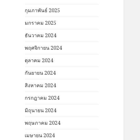
กุมภาพันธ์ 2025
มกราคม 2025
ธันวาคม 2024
พฤศจิกายน 2024
ตุลาคม 2024
กันยายน 2024
สิงหาคม 2024
กรกฎาคม 2024
มิถุนายน 2024
พฤษภาคม 2024
เมษายน 2024