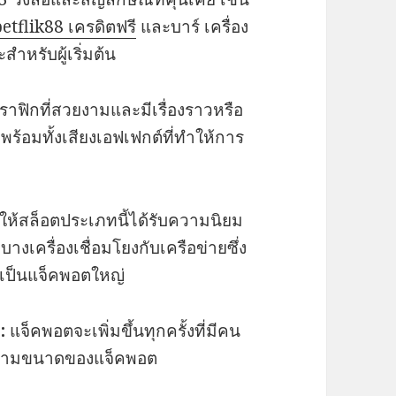
etflik88 เครดิตฟรี
และบาร์ เครื่อง
สำหรับผู้เริ่มต้น
าฟิกที่สวยงามและมีเรื่องราวหรือ
 พร้อมทั้งเสียงเอฟเฟกต์ที่ทำให้การ
ทำให้สล็อตประเภทนี้ได้รับความนิยม
งเครื่องเชื่อมโยงกับเครือข่ายซึ่ง
ปเป็นแจ็คพอตใหญ่
:
แจ็คพอตจะเพิ่มขึ้นทุกครั้งที่มีคน
งตามขนาดของแจ็คพอต