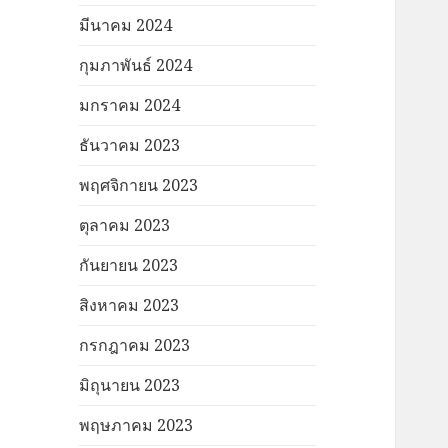
มีนาคม 2024
กุมภาพันธ์ 2024
มกราคม 2024
ธันวาคม 2023
พฤศจิกายน 2023
ตุลาคม 2023
กันยายน 2023
สิงหาคม 2023
กรกฎาคม 2023
มิถุนายน 2023
พฤษภาคม 2023