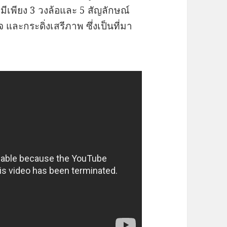
ากมีเพียง 3 วงล้อและ 5 สัญลักษณ์
และกระดิ่งเสรีภาพ ซึ่งเป็นที่มา