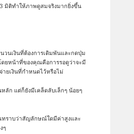
3 มิติทำให้ภาพดูสมจริงมากยิ่งขึ้น
นวนเงินที่ต้องการเดิมพันและกดปุ่ม
ดยหน้าที่ของคุณคือการรอดูว่าจะมี
่ายเงินที่กำหนดไว้หรือไม่
ลัก แต่ก็ยังมีเคล็ดลับเล็กๆ น้อยๆ
คุณทราบว่าสัญลักษณ์ใดมีค่าสูงและ
างๆ