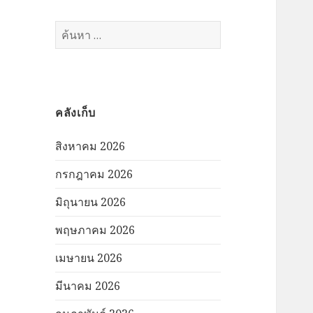
ค้นหา
สำหรับ:
คลังเก็บ
สิงหาคม 2026
กรกฎาคม 2026
มิถุนายน 2026
พฤษภาคม 2026
เมษายน 2026
มีนาคม 2026