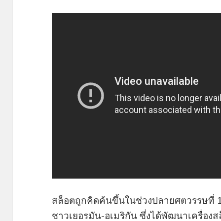
สล็อตถูกคิดค้นขึ้นในช่วงปลายศตวรรษที่ 
ชาวเยอรมัน-อเมริกัน ซึ่งได้พัฒนาเครื่องสล