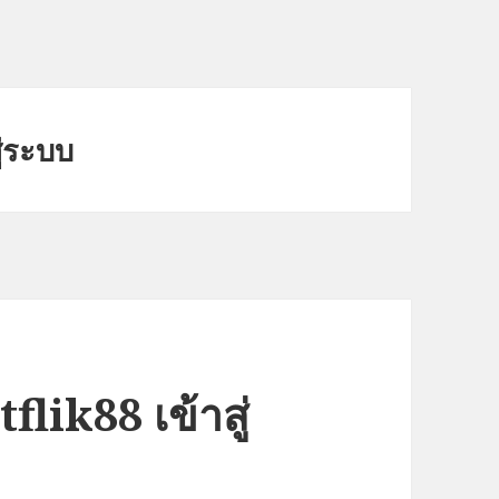
ู่ระบบ
ik88 เข้าสู่