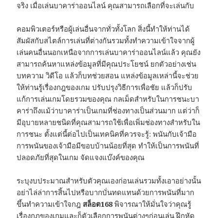
จริง เมื่อเล่นบาคาร่าออนไลน์ คุณสามารถเลือกที่จะเล่นกับ
คอมพิวเตอร์หรือผู้เล่นอื่นจากทั่วทั้งโลก สิ่งนี้ทำให้ท่านได้
สัมผัสกับสไตล์การเล่นที่ต่างกันรวมทั้งทำความเข้าใจจากผู้
เล่นคนอื่นนอกเหนือจากการเล่นบาคาร่าออนไลน์แล้ว คุณยัง
สามารถค้นหาแหล่งข้อมูลที่มีคุณประโยชน์ ยกตัวอย่างเช่น
บทความ วิดีโอ แล้วก็บทช่วยสอน แหล่งข้อมูลเหล่านี้จะช่วย
ให้ท่านรู้เรื่องกฎของเกม ปรับปรุงวิธีการเพื่อชัย แล้วก็ปรับ
แก้การเล่นเกมโดยรวมของคุณ กลเม็ดสำหรับในการชนะบา
คาร่าถึงแม้ว่าบาคาร่าเป็นเกมที่ช่องทางเป็นส่วนมาก แต่ว่าก็
มีอุบายหลายชนิดที่คุณสามารถใช้เพื่อเพิ่มช่องทางสำหรับใน
การชนะ ตั้งแต่นี้ต่อไปเป็นเทคนิคที่ควรจะรู้: พนันกับเจ้ามือ
การพนันของเจ้ามือมีขอบบ้านน้อยที่สุด ทำให้เป็นการพนันที่
ปลอดภัยที่สุดในเกม จัดแจงแบ๊งค์ของคุณ
ระบุงบประมาณสำหรับตัวคุณเองก่อนเล่นรวมทั้งเอาอย่างนั้น
อย่าไล่ล่าการสิ้นไปหรือบากบั่นทดแทนด้วยการพนันที่มาก
ขึ้นทำความเข้าใจกฎ
สล็อต168
พิจารณาให้มั่นใจว่าคุณรู้
เรื่องกฎของเกมและก็ตัวเลือกการพนันต่างๆก่อนเล่น ฝึกหัด