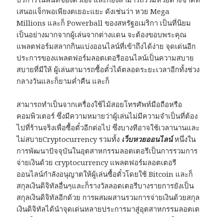
เสนอแจ็กพอเพียงตเยอะแยะ ดังเช่นว่า หวย Mega
Millions และก็ Powerball ของสหรัฐอเมริกา เป็นที่นิยม
เป็นอย่างมากจากผู้เล่นจากต่างแดน จะต้องขอบพระคุณ
แพลตฟอร์มสลากกินแบ่งออนไลน์ที่เข้าถึงได้ง่าย จุดเด่นอีก
ประการของแพลตฟอร์มลอตเตอรีออนไลน์เป็นความสบาย
สบายที่มีให้ ผู้เล่นสามารถซื้อตั๋วได้ตลอดระยะเวลาอีกทั้งช่วง
กลางวันและก็ยามค่ำคืน และก็
สามารถทำเป็นจากเครื่องใช้ไม้สอยโทรศัพท์มือถือหรือ
คอมพิวเตอร์ ซึ่งมีความหมายว่าผู้เล่นไม่มีความจำเป็นที่ต้อง
ไปที่ร้านจริงเพื่อซื้อตั๋วอีกต่อไป ซึ่งบางทีอาจใช้เวลานานและ
ไม่สบายCryptocurrency รวมทั้ง
เว็บหวยออนไลน์
หนึ่งใน
การพัฒนาปัจจุบันในอุตสาหกรรมลอตเตอรีเป็นการรวมการ
จ่ายเงินด้วย cryptocurrency แพลตฟอร์มลอตเตอรี
ออนไลน์กำลังอนุญาตให้ผู้เล่นซื้อตั๋วโดยใช้ Bitcoin และก็
สกุลเงินดิจิทัลอื่นๆและก็รางวัลลอตเตอรีบางรายการยังเป็น
สกุลเงินดิจิทัลอีกด้วย การผสมผสานรวมการจ่ายเงินด้วยสกุล
เงินดิจิทัลได้นำจุดเด่นหลายประการมาสู่อุตสาหกรรมลอตเต