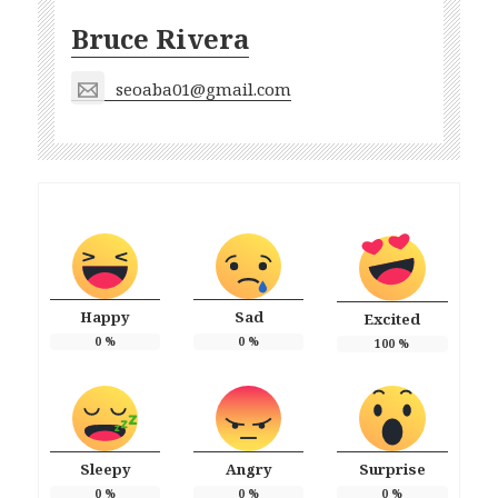
Bruce Rivera
seoaba01@gmail.com
Happy
Sad
Excited
0
%
0
%
100
%
Sleepy
Angry
Surprise
0
%
0
%
0
%