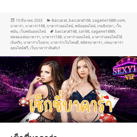
เขียน
หมวด
10 มีนาคม 2023
Baccarat
,
baccarat168
,
sagame168th.com
,
เมื่อ
หมู่
บาคาร่า
,
บาคาร่า168
,
บาคาร่าออนไลน์
,
พนันออนไลน์
,
เกมยิงปลา
,
เว็บ
ป้าย
พนัน
,
เว็บพนันออนไลน์
baccarat168
,
sa168
,
sagame168th
,
กำกับ
ทดลองเล่นบาคาร่า
,
บาคาร่า168
,
บาคาร่าออนไลน์
,
บาคาร่าออนไลน์ได้
เงินจริง
,
บาคาร่าเว็บตรง
,
บาคาร่าเว็บไหนดี
,
สมัครบาคาร่า
,
เล่นบาคาร่า
ออนไลน์ฟรี
,
เว็บบาคาร่าอันดับ1