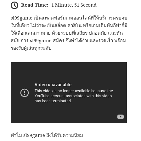
Read Time:
1 Minute, 51 Second
sl99game เป็นแพลตฟอร์มเกมออนไลน์ที่ให้บริการครบจบ
ในที่เดียว ไม่ว่าจะเป็นสล็อต คาสิโน หรือเกมเดิมพันกีฬาก็มี
ให้เลือกเล่นมากมาย ด้วยระบบที่เสถียร ปลอดภัย และทัน
สมัย การ sl99game สมัคร จึงทำได้ง่ายและรวดเร็ว พร้อม
รองรับผู้เล่นทุกระดับ
ทำไม sl99game ถึงได้รับความนิยม