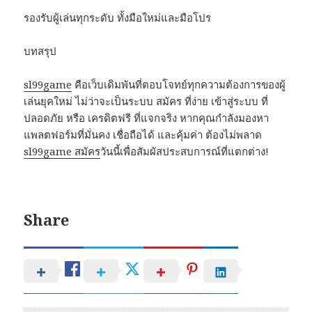
รองรับผู้เล่นทุกระดับ ทั้งมือใหม่และมือโปร
บทสรุป
sl99game
คือเว็บเดิมพันที่ตอบโจทย์ทุกความต้องการของผู้
เล่นยุคใหม่ ไม่ว่าจะเป็นระบบ สมัคร ที่ง่าย เข้าสู่ระบบ ที่
ปลอดภัย หรือ เครดิตฟรี ที่แจกจริง หากคุณกำลังมองหา
แพลตฟอร์มที่มั่นคง เชื่อถือได้ และคุ้มค่า ต้องไม่พลาด
sl99game สมัคร
วันนี้เพื่อสัมผัสประสบการณ์ที่แตกต่าง!
Share