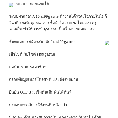
ระบบฝากถอนออโต้
ระบบฝากถอนของ sl99game ทำงานได้รวดเร็วภายในไม่กี่
วินาที รองรับทุกธนาคารชั้นนำในประเทศไทยและทรู
วอลเล็ท ทำให้การทำธุรกรรมเป็นเรื่องง่ายและสะดวก
ขั้นตอนการสมัครสมาชิกกับ sl99game
เข้าไปที่เว็บไซต์ sl99game
กดปุ่ม “สมัครสมาชิก”
กรอกข้อมูลเบอร์โทรศัพท์ และตั้งรหัสผ่าน
ยืนยัน OTP และเริ่มต้นเดิมพันได้ทันที
ประสบการณ์การใช้งานที่เหนือกว่า
ผู้เล่นจะได้รับประสบการณ์ที่แตกต่างจากเว็บทั่วไป ด้วย