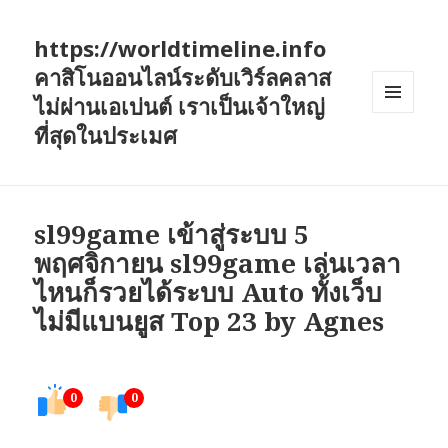
https://worldtimeline.info
คาสิโนออนไลน์ระดับเวิร์ลคลาส
ไม่ผ่านเอเบ่นต์ เราเป็นเจ้าใหญ่
เมนู
ที่สุดในประเมศ
และวิด
เจ็ต
sl99game เข้าสู่ระบบ 5
พฤศจิกายน sl99game เล่นเวลา
ไหนก็รวยได้ระบบ Auto ทั้งเว็บ
ไม่มีแบนยูส Top 23 by Agnes
0
0