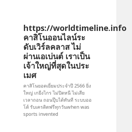
https://worldtimeline.info
คาสิโนออนไลน์ระ
ดับเวิร์ลคลาส ไม่
ผ่านเอเบ่นต์ เราเป็น
เจ้าใหญ่ที่สุดในประ
เมศ
คาสิโนยอดเยี่ยมประจำปี 2566 ยิ่ง
ใหญ่ เกยีงไกร ไม่ปิดหนี ไม่เสีย
เวลาถอน ถอนปุ๊บได้ทันที ระบบออ
โต้ รับเครดิตฟรีทุกวันwhen was
sports invented