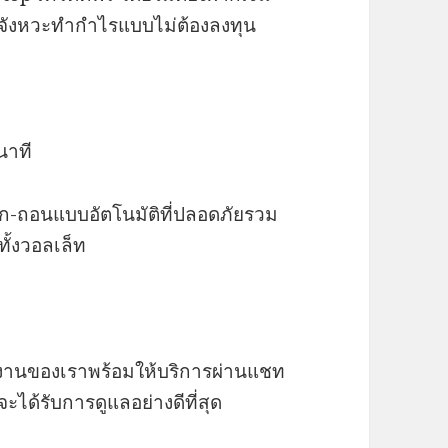
มจังหวะทำกำไรแบบไม่ต้องลงทุน
นาที
าก-ถอนแบบอัตโนมัติที่ปลอดภัยรวม
ทั้งวอลเล็ท
งานของเราพร้อมให้บริการผ่านแชท
ได้รับการดูแลอย่างดีที่สุด