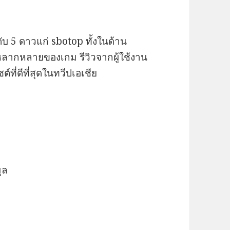
บ 5 ดาวแก่ sbotop ทั้งในด้าน
หลากหลายของเกม รีวิวจากผู้ใช้งาน
์ที่ดีที่สุดในทวีปเอเชีย
ูล