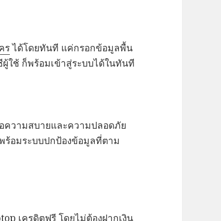
ัคร
ได้โดยทันที แค่กรอกข้อมูลพื้น
ผู้ใช้ ก็พร้อมเข้าสู่ระบบได้ในทันที
เพื่อความสบายและความปลอดภัย
ี พร้อมระบบปกป้องข้อมูลที่ตาม
otop เครดิตฟรี โดยไม่ต้องฝากเงิน