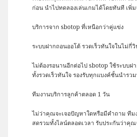
ก่อน นำไปทดลองเล่นเกมได้โดยทันที เพิ่
บริการจาก sbotop ที่เหนือกว่าคู่แข่ง
ระบบฝากถอนออโต้ รวดเร็วทันใจในไม่กี่วิ
ไม่ต้องรอนานอีกต่อไป sbotop ใช้ระบบฝ
ทั้งรวดเร็วทันใจ รองรับทุกแบงค์ชั้นนำรวม
ทีมงานบริการลูกค้าตลอด 1 วัน
ไม่ว่าคุณจะเจอปัญหาใดหรือมีคำถาม ทีม
สดรวมทั้งไลน์ตลอดเวลา รับประกันว่าคุณจะ