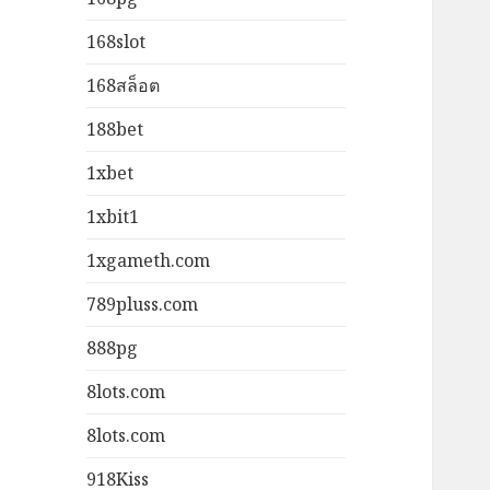
168slot
168สล็อต
188bet
1xbet
1xbit1
1xgameth.com
789pluss.com
888pg
8lots.com
8lots.com
918Kiss