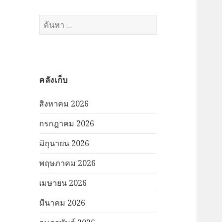
ค้นหา
สำหรับ:
คลังเก็บ
สิงหาคม 2026
กรกฎาคม 2026
มิถุนายน 2026
พฤษภาคม 2026
เมษายน 2026
มีนาคม 2026