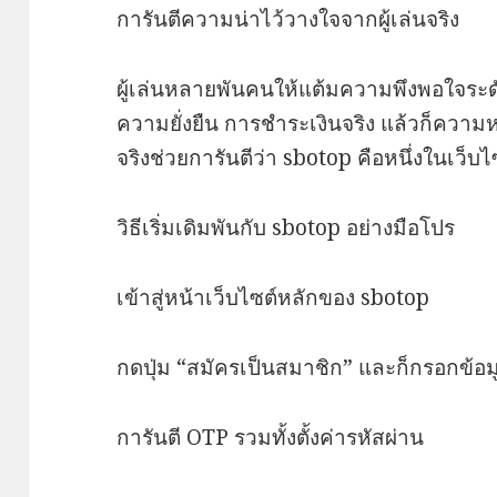
การันตีความน่าไว้วางใจจากผู้เล่นจริง
ผู้เล่นหลายพันคนให้แต้มความพึงพอใจระดั
ความยั่งยืน การชำระเงินจริง แล้วก็ความ
จริงช่วยการันตีว่า sbotop คือหนึ่งในเว็บไซต
วิธีเริ่มเดิมพันกับ sbotop อย่างมือโปร
เข้าสู่หน้าเว็บไซต์หลักของ sbotop
กดปุ่ม “สมัครเป็นสมาชิก” และก็กรอกข้อม
การันตี OTP รวมทั้งตั้งค่ารหัสผ่าน