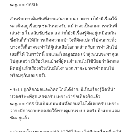
sagame168th
สำหรับการเดิมพันที่ง่ายแสนง่ายบน บาคาร่า ก็ยังมีเรื่องให้
หลงผิดอยู่เรื่อยๆเช่นกันนะครับ แม้ว่าจะเป็นเกมการพนันที่
เล่นง่าย ไม่สลับซับซ้อน แต่ว่าก็ยังมีเรื่องรู้ผิดอยู่เหมือนกัน
ซึ่งมันก็ทำให้มีการเกิดความเข้าใจที่ผิดแปลกไปจนกระทั่ง
บางครั้งก็อาจจะทำให้ผู้เล่นเสียโอกาสสำหรับการทำเงินไป
เลยก็ได้ ในพาร์ทนี้ ผมและก็ sagame เข้าสู่ระบบจะพาคุณ
ไปดูเลยว่า มีเรื่องไหนบ้างที่ผู้คนจำนวนไม่ใช้น้อยกำลังหลง
ผิดอยู่ แล้วเรื่องจริงเป็นยังไง? พวกเราจะมาหาคำตอบไป
พร้อมๆกันเลยขอรับ
• ระบบถูกล็อกผลและก็คดโกงได้ง่าย: นี่เป็นเรื่องรู้ผิดที่น่า
ปวดศรีษะที่สุดเลยขอรับ เพราะว่าข้อเท็จจริงแล้ว
sagame168 นั้นเป็นเกมพนันที่ล็อกผลไม่ได้เลยครับ เพราะ
ว่าจะมีการถ่ายทอดสดให้ท่านดูผ่านระบบสตรีมมิ่งแบบแจ่ม
ชัดอยู่แล้ว
• สูตรคดโกง sagame168 AI ใช้ได้ผล: ไม่มีสูตรไหนที่จะใช้