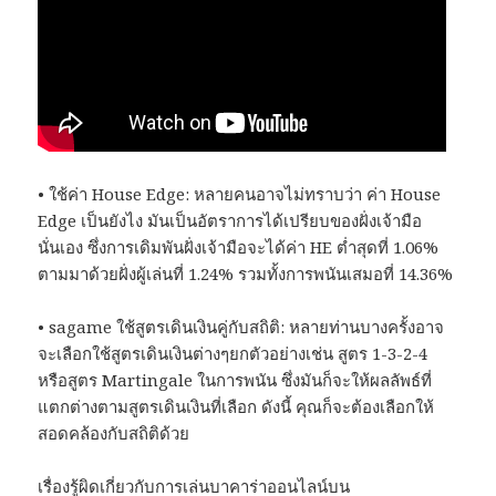
• ใช้ค่า House Edge: หลายคนอาจไม่ทราบว่า ค่า House
Edge เป็นยังไง มันเป็นอัตราการได้เปรียบของฝั่งเจ้ามือ
นั่นเอง ซึ่งการเดิมพันฝั่งเจ้ามือจะได้ค่า HE ต่ำสุดที่ 1.06%
ตามมาด้วยฝั่งผู้เล่นที่ 1.24% รวมทั้งการพนันเสมอที่ 14.36%
• sagame ใช้สูตรเดินเงินคู่กับสถิติ: หลายท่านบางครั้งอาจ
จะเลือกใช้สูตรเดินเงินต่างๆยกตัวอย่างเช่น สูตร 1-3-2-4
หรือสูตร Martingale ในการพนัน ซึ่งมันก็จะให้ผลลัพธ์ที่
แตกต่างตามสูตรเดินเงินที่เลือก ดังนี้ คุณก็จะต้องเลือกให้
สอดคล้องกับสถิติด้วย
เรื่องรู้ผิดเกี่ยวกับการเล่นบาคาร่าออนไลน์บน