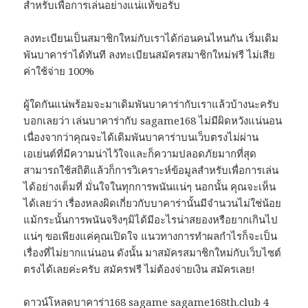
สำหรับเพื่อการเล่นอย่างแน่แท้ขอรับ
ลงทะเบียนเป็นสมาชิกใหม่กับเราได้ก่อนคนไหนกัน เริ่มเดิม
พันบาคาร่าได้ทันที ลงทะเบียนสมัครสมาชิกใหม่ฟรี ไม่เสีย
ค่าใช้จ่าย 100%
ผู้ใดกันแน่พร้อมจะมาเดิมพันบาคาร่ากับเราแล้วบ้างนะครับ
บอกเลยว่า เล่นบาคาร่ากับ sagame168 ไม่มีผิดหวังแน่นอน
เนื่องจากว่าคุณจะได้เดิมพันบาคาร่าบนเว็บตรงไม่ผ่าน
เอเย่นต์ที่มีความน่าไว้ใจและก็ความปลอดภัยมากที่สุด
สามารถใช้สถิติแล้วก็การวิเคราะห์ข้อมูลสำหรับเพื่อการเล่น
ได้อย่างเต็มที่ มั่นใจในทุกการพนันแน่ๆ นอกนั้น คุณจะเห็น
ได้เลยว่า เรื่องหลงผิดเกี่ยวกับบาคาร่านั้นมีจำนวนไม่ใช่น้อย
แม้กระนั้นการพนันจริงๆมิได้มีอะไรน่าสยองหรือยากเกินไป
แน่ๆ ขอเพียงแค่คุณเปิดใจ แนวทางการทำผลกำไรก็จะเป็น
เรื่องที่ไม่ยากแน่นอน ดังนั้น มาสมัครสมาชิกใหม่กับเว็บไซต์
ตรงได้เลยค่ะครับ สมัครฟรี ไม่ต้องจ่ายเงิน สมัครเลย!
ดาวน์โหลดบาคาร่า168 sagame sagame168th.club 4