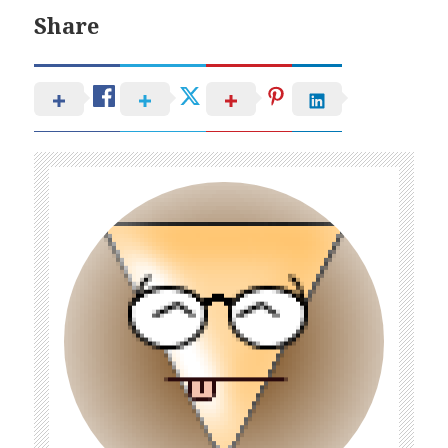
Share