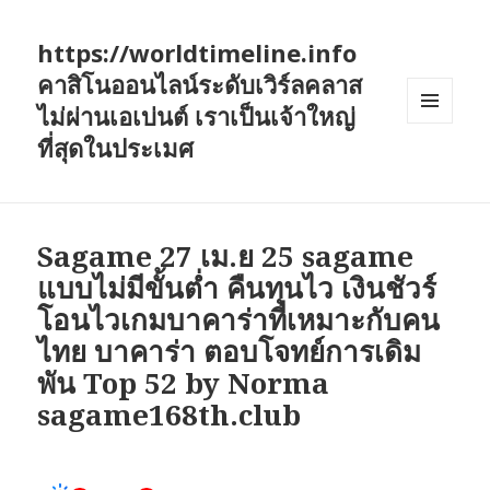
https://worldtimeline.info
คาสิโนออนไลน์ระดับเวิร์ลคลาส
ไม่ผ่านเอเบ่นต์ เราเป็นเจ้าใหญ่
เมนู
ที่สุดในประเมศ
และวิด
เจ็ต
Sagame 27 เม.ย 25 sagame
แบบไม่มีขั้นต่ำ คืนทุนไว เงินชัวร์
โอนไวเกมบาคาร่าที่เหมาะกับคน
ไทย บาคาร่า ตอบโจทย์การเดิม
พัน Top 52 by Norma
sagame168th.club