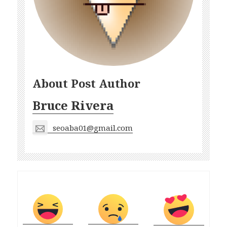
About Post Author
Bruce Rivera
seoaba01@gmail.com