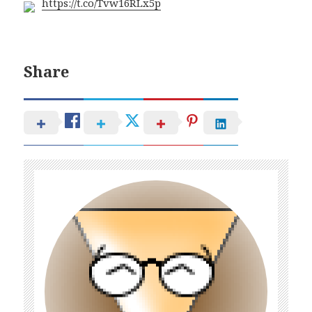
https://t.co/Tvw16RLx5p
Share