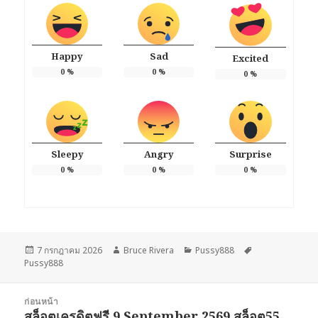
Happy
Sad
Excited
0
%
0
%
0
%
Sleepy
Angry
Surprise
0
%
0
%
0
%
เขียน
ผู้
หมวด
ป้าย
7 กรกฎาคม 2026
Bruce Rivera
Pussy888
เมื่อ
เขียน
หมู่
กำกับ
Pussy888
แนะแนว
ก่อนหน้า
เรื่อง
สล็อตเครดิตฟรี 9 September 2569 สล็อต55
เรื่อง