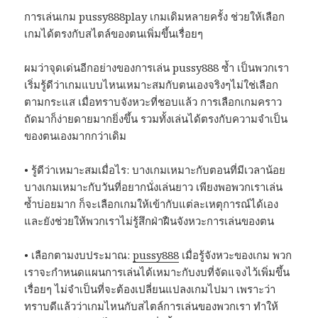
การเล่นเกม pussy888play เกมเดิมหลายครั้ง ช่วยให้เลือก
เกมได้ตรงกับสไตล์ของตนเพิ่มขึ้นเรื่อยๆ
ผมว่าจุดเด่นอีกอย่างของการเล่น pussy888 ซ้ำ เป็นพวกเรา
เริ่มรู้ดีว่าเกมแบบไหนเหมาะสมกับตนเองจริงๆไม่ใช่เลือก
ตามกระแส เมื่อทราบจังหวะที่ชอบแล้ว การเลือกเกมคราว
ถัดมาก็ง่ายดายมากยิ่งขึ้น รวมทั้งเล่นได้ตรงกับความจำเป็น
ของตนเองมากกว่าเดิม
• รู้ดีว่าเหมาะสมเมื่อไร: บางเกมเหมาะกับตอนที่มีเวลาน้อย
บางเกมเหมาะกับวันที่อยากนั่งเล่นยาว เพียงพอพวกเราเล่น
ซ้ำบ่อยมาก ก็จะเลือกเกมให้เข้ากับแต่ละเหตุการณ์ได้เอง
และยังช่วยให้พวกเราไม่รู้สึกฝ่าฝืนจังหวะการเล่นของตน
• เลือกตามงบประมาณ:
pussy888
เมื่อรู้จังหวะของเกม พวก
เราจะกำหนดแผนการเล่นได้เหมาะกับงบที่จัดแจงไว้เพิ่มขึ้น
เรื่อยๆ ไม่จำเป็นที่จะต้องเปลี่ยนแปลงเกมไปมา เพราะว่า
ทราบดีแล้วว่าเกมไหนกับสไตล์การเล่นของพวกเรา ทำให้