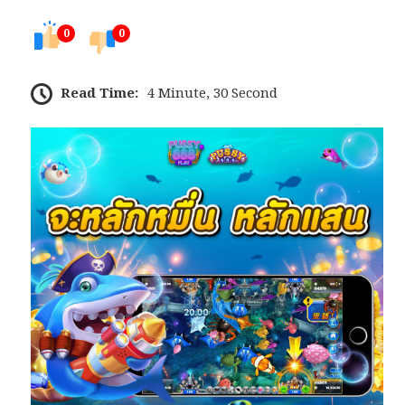
0
0
Read Time:
4 Minute, 30 Second