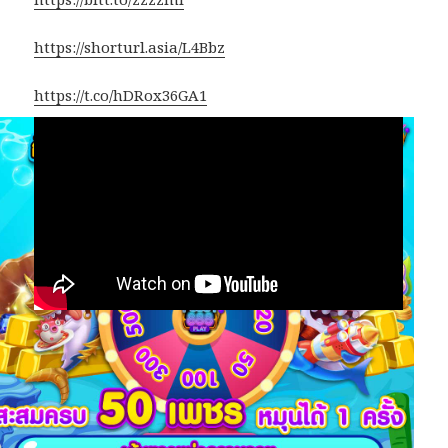
https://shorturl.asia/L4Bbz
https://t.co/hDRox36GA1