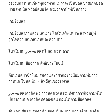
รองรับการพนันกีฬาทุกจำพวก ไม่ว่าจะเป็นบอล บาสเกตบอล
มวย เทนนิส หรืออีสปอร์ต ด้วยราคาน้ำที่เป็นกลาง
เกมยิงปลา
เกมยิงปลาภาพสวย เล่นง่าย ได้เงินจริง เหมาะสำหรับผู้ที่
ถูกใจความสนุกสนานและความท้า
โปรโมชั่น power99 ที่ไม่สมควรพลาด
โปรโมชั่น ข้อจำกัด สิทธิประโยชน์
ต้อนรับสมาชิกใหม่ สมัครและก็ฝากอย่างน้อยตามที่มีการ
กำหนด โบนัสเพิ่ม + สิทธิ์ลุ้นของรางวัล
power99 เครดิตฟรี การันตีตัวตนรวมทั้งทำภารกิจตามที่ได้
มีการกำหนด เครดิตทดลองเล่น ถอนได้ตามข้อตกลง
คืนยอดเสียรายสัปดาห์ มียอดเดิมพันตามเกณฑ์ รับเครดิต