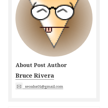
About Post Author
Bruce Rivera
seoaba01@gmail.com