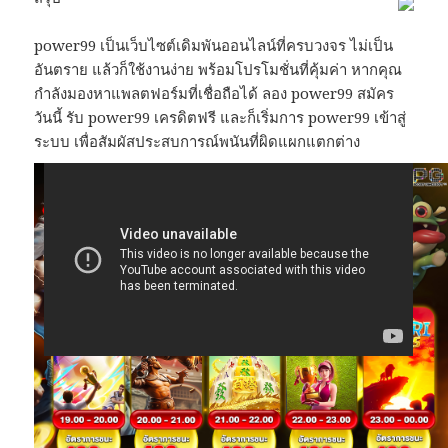
power99 เป็นเว็บไซต์เดิมพันออนไลน์ที่ครบวงจร ไม่เป็น
อันตราย แล้วก็ใช้งานง่าย พร้อมโปรโมชั่นที่คุ้มค่า หากคุณ
กำลังมองหาแพลตฟอร์มที่เชื่อถือได้ ลอง power99 สมัคร
วันนี้ รับ power99 เครดิตฟรี และก็เริ่มการ power99 เข้าสู่
ระบบ เพื่อสัมผัสประสบการณ์พนันที่ผิดแผกแตกต่าง