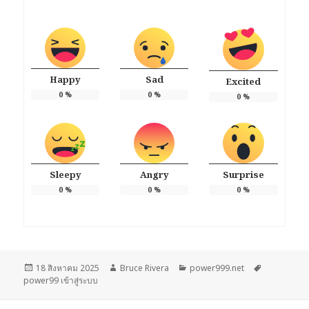
Happy
Sad
Excited
0
%
0
%
0
%
Sleepy
Angry
Surprise
0
%
0
%
0
%
เขียน
ผู้
หมวด
ป้าย
18 สิงหาคม 2025
Bruce Rivera
power999.net
เมื่อ
เขียน
หมู่
กำกับ
power99 เข้าสู่ระบบ
แนะแนว