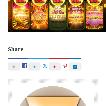
Share