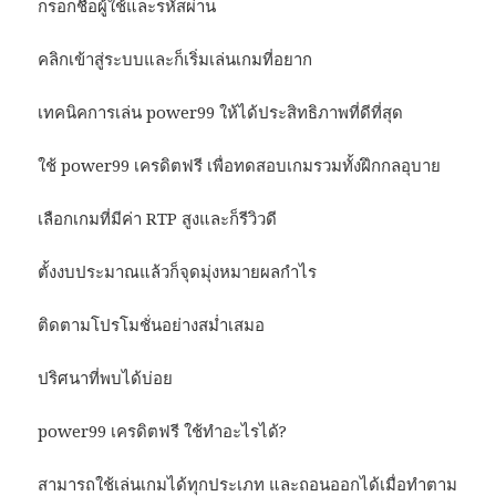
กรอกชื่อผู้ใช้และรหัสผ่าน
คลิกเข้าสู่ระบบและก็เริ่มเล่นเกมที่อยาก
เทคนิคการเล่น power99 ให้ได้ประสิทธิภาพที่ดีที่สุด
ใช้ power99 เครดิตฟรี เพื่อทดสอบเกมรวมทั้งฝึกกลอุบาย
เลือกเกมที่มีค่า RTP สูงและก็รีวิวดี
ตั้งงบประมาณแล้วก็จุดมุ่งหมายผลกำไร
ติดตามโปรโมชั่นอย่างสม่ำเสมอ
ปริศนาที่พบได้บ่อย
power99 เครดิตฟรี ใช้ทำอะไรได้?
สามารถใช้เล่นเกมได้ทุกประเภท และถอนออกได้เมื่อทำตาม