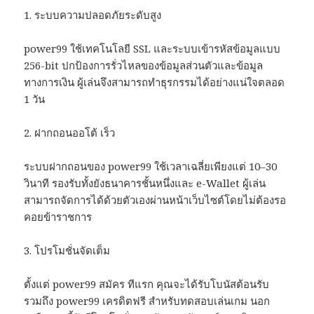
1. ระบบความปลอดภัยระดับสูง
power99 ใช้เทคโนโลยี SSL และระบบเข้ารหัสข้อมูลแบบ
256-bit ปกป้องการรั่วไหลของข้อมูลส่วนตัวและข้อมูล
ทางการเงิน ผู้เล่นจึงสามารถทำธุรกรรมได้อย่างแน่ใจตลอด
1 วัน
2. ฝากถอนออโต้ เร็ว
ระบบฝากถอนของ power99 ใช้เวลาเฉลี่ยเพียงแต่ 10–30
วินาที รองรับทั้งยังธนาคารชั้นหนึ่งและ e-Wallet ผู้เล่น
สามารถจัดการได้ด้วยตัวเองผ่านหน้าเว็บไซต์โดยไม่ต้องรอ
คอยข้าราชการ
3. โปรโมชั่นจัดเต็ม
ตั้งแต่ power99 สมัคร ทีแรก คุณจะได้รับโบนัสต้อนรับ
รวมถึง power99 เครดิตฟรี สำหรับทดสอบเล่นเกม นอก