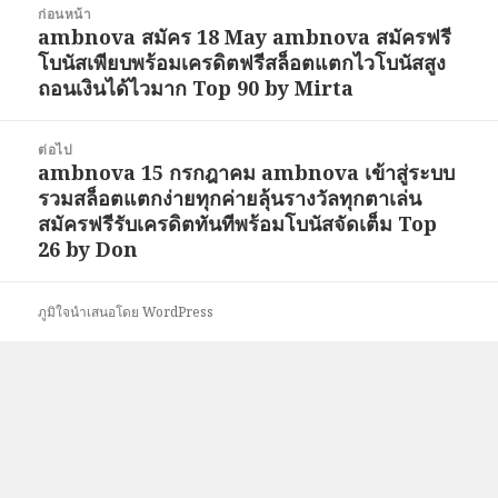
ก่อนหน้า
เรื่อง
ambnova สมัคร 18 May ambnova สมัครฟรี
เรื่อง
โบนัสเพียบพร้อมเครดิตฟรีสล็อตแตกไวโบนัสสูง
ก่อน
ถอนเงินได้ไวมาก Top 90 by Mirta
หน้า:
ต่อไป
ambnova 15 กรกฎาคม ambnova เข้าสู่ระบบ
เรื่อง
รวมสล็อตแตกง่ายทุกค่ายลุ้นรางวัลทุกตาเล่น
ต่อ
สมัครฟรีรับเครดิตทันทีพร้อมโบนัสจัดเต็ม Top
ไป:
26 by Don
ภูมิใจนำเสนอโดย WordPress