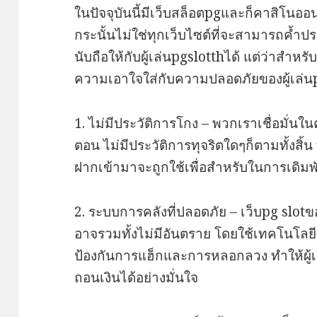
ในปัจจุบันนี้มีเว็บสล็อตpgและก็คาสิโนอ
กระนั้นไม่ใช่ทุกเว็บไซต์ที่จะสามารถค
นับถือให้กับผู้เล่นpgslotthได้ แต่ว่าสำห
ความเอาใจใส่กับความปลอดภัยของผู้เล่นp
1. ไม่มีประวัติการโกง – พวกเราเชื่อมั่น
ตอน ไม่มีประวัติการทุจริตใดๆก็ตามทั้งสิ้น ท
ฝากเข้ามาจะถูกใช้เพื่อสำหรับในการเดิมพ
2. ระบบการคลังที่ปลอดภัย – เว็บpg slo
อาจรวมทั้งไม่มีอันตราย โดยใช้เทคโนโลยีก
ป้องกันการแฮ็กและการหลอกลวง ทำให้ผู
ถอนเงินได้อย่างมั่นใจ