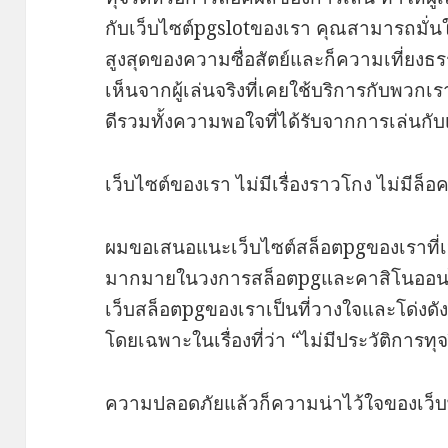
กับเว็บไซต์pgslotของเรา คุณสามารถมั่น
สูงสุดของความซื่อสัตย์และก็ความเที่ยงธรร
เห็นจากผู้เล่นจริงที่เคยใช้บริการกับพวกเ
ดีรวมทั้งความพอใจที่ได้รับจากการเล่นกั
เว็บไซต์ของเรา ไม่มีเรื่องราวโกง ไม่มีล็
ผมขอเสนอแนะเว็บไซต์สล็อตpgของเราที่เป็นท
มากมายในวงการสล็อตpgและคาสิโนออนไลน์
เว็บสล็อตpgของเราเป็นที่วางใจและโด่ง
โดยเฉพาะในเรื่องที่ว่า “ไม่มีประวัติการทุจ
ความปลอดภัยแล้วก็ความน่าไว้ใจของเว็