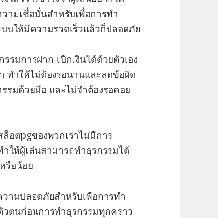
มเชื่อมั่นสำหรับเพื่อการทำ
งระบบให้มีความรวดเร็วแล้วก็ปลอดภัย
รกรรมการฝาก-เบิกเงินได้ด้วยตัวเอง
มา ทำให้ไม่ต้องรอนานและลดข้อผิด
รกรรมด้วยมือ และไม่จำต้องรอคอย
ต์สล็อตpgของพวกเราไม่มีการ
 ทำให้ผู้เล่นสามารถทำธุรกรรมได้
หรือน้อย
กิดความปลอดภัยสำหรับเพื่อการทำ
ยันตัวตนก่อนการทำธุรกรรมทุกคราว