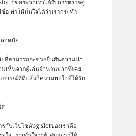
gslotthของพวกเราได้รับการตรวจดู
ชื่อ ทำให้มั่นใจได้ว่าเรากระทำ
ปลอดภัย
ัจจัยที่สามารถจะช่วยยืนยันความน่า
ความเห็นจากผู้เล่นจำนวนมากที่เคย
การณ์ที่ดีแล้วก็ความพอใจที่ได้รับ
ใส
การกับเว็บไซต์pg slotของเราคือ
งใส เราเข้าใจว่าผู้เล่นอยากได้