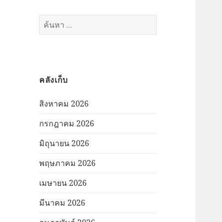
ค้นหา
สำหรับ:
คลังเก็บ
สิงหาคม 2026
กรกฎาคม 2026
มิถุนายน 2026
พฤษภาคม 2026
เมษายน 2026
มีนาคม 2026