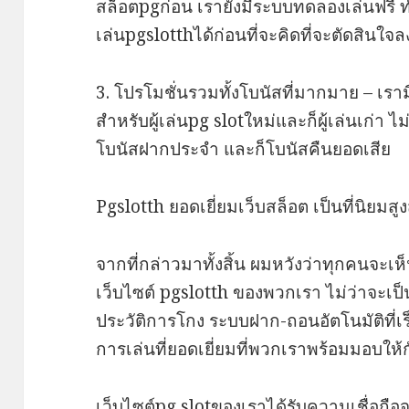
สล็อตpgก่อน เรายังมีระบบทดลองเล่นฟรี 
เล่นpgslotthได้ก่อนที่จะคิดที่จะตัดสินใจลง
3. โปรโมชั่นรวมทั้งโบนัสที่มากมาย – เร
สำหรับผู้เล่นpg slotใหม่และก็ผู้เล่นเก่า 
โบนัสฝากประจำ และก็โบนัสคืนยอดเสีย
Pgslotth ยอดเยี่ยมเว็บสล็อต เป็นที่นิยมสู
จากที่กล่าวมาทั้งสิ้น ผมหวังว่าทุกคนจะเ
เว็บไซต์ pgslotth ของพวกเรา ไม่ว่าจะเป
ประวัติการโกง ระบบฝาก-ถอนอัตโนมัติที่เ
การเล่นที่ยอดเยี่ยมที่พวกเราพร้อมมอบให้
เว็บไซต์pg slotของเราได้รับความเชื่อถือจ