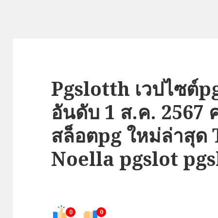
Pgslotth เวปไซต์pg
อันดับ 1 ส.ค. 2567 
สล็อตpg ใหม่ล่าสุด
Noella pgslot pgs
0
0