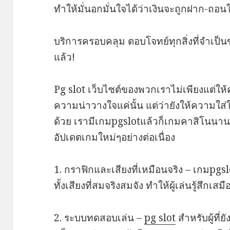
ทำให้มั่นอกมั่นใจได้ว่าเงินจะถูกฝาก-ถอนใ
บริการครอบคลุม ตอบโจทย์ทุกสิ่งที่จำเป็น
แล้ว!
Pg slot เว็บไซต์ของพวกเราไม่เพียงแต่
ความน่าวางใจแค่นั้น แต่ว่ายังให้ความใส
ด้วย เรามีเกมpgslotแล้วก็เกมคาสิโนนาน
อัปเดตเกมใหม่ๆอย่างต่อเนื่อง
1. กราฟิกและเสียงที่เหมือนจริง – เกมpg
ทั้งเสียงที่สมจริงสมจัง ทำให้ผู้เล่นรู้สึกเส
2. ระบบทดสอบเล่น –
pg slot
สำหรับผู้ที่