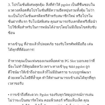
3. โปรโมชั่นพิเศษสุดคุ้ม: สิ่งที่ทำให้ pgslot เป็นที่ชื่นชอบใน
แวดวงสล็อตคือโปรโมชั่นที่มีความยืดหยุ่นรวมทั้งคุ้ม ไม่ว่า
จะเป็นโปรโมชั่นเครดิตฟรีสำหรับสมาชิกใหม่ หรือโปรโม
ชั่นฝากทีแรก รับโบนัสพิเศษ คุณสามารถรับเครดิตฟรีเพื่อนำ
ไปใช้เพื่อสำหรับในการพนันได้ง่ายๆโดยไม่มีเงื่อนไขสลับซับ
ซ้อน
ทางเข้าpg ที่ง่ายแล้วก็ปลอดภัย รองรับโทรศัพท์มือถือ เล่น
ได้ทุกที่ที่ต้องการ!
ถ้าหากคุณเป็นแฟนของเกมสล็อตค่าย PG Slot บอกเลยว่าที่
นี่จะไม่ทำให้คุณผิดหวัง เพราะทางเข้าpg ของ pgslot ถูก
ดีไซน์มาให้เข้าถึงง่ายแล้วก็ไม่มีอันตราย ระบบถูกพัฒนา
ด้วยเทคโนโลยีที่ล้ำยุค ทำให้ท่านสามารถเข้าเล่นได้ทุกที่ทุก
เวลาขอรับ
• การเข้าถึงที่สะดวก: Pgslot รองรับทุกวัสดุอุปกรณ์การเล่น
ไม่ว่าจะเป็นสมาร์ทโฟน คอมพิวเตอร์ หรือแท็บเล็ต คุณ