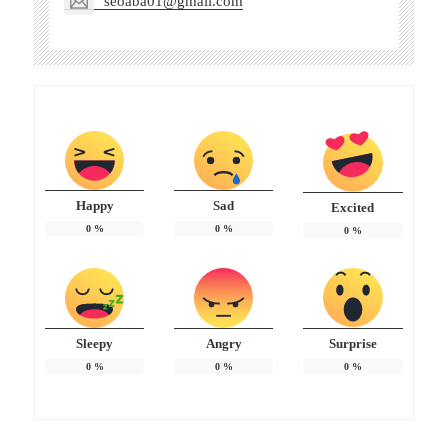
seoaba01@gmail.com
Happy
Sad
Excited
0
%
0
%
0
%
Sleepy
Angry
Surprise
0
%
0
%
0
%