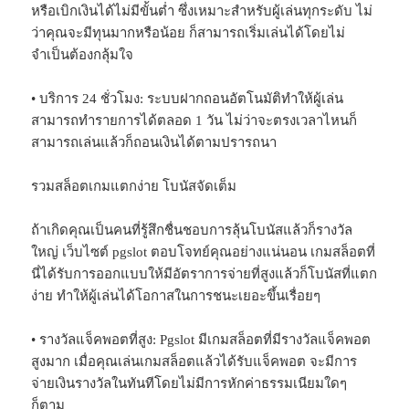
หรือเบิกเงินได้ไม่มีขั้นต่ำ ซึ่งเหมาะสำหรับผู้เล่นทุกระดับ ไม่
ว่าคุณจะมีทุนมากหรือน้อย ก็สามารถเริ่มเล่นได้โดยไม่
จำเป็นต้องกลุ้มใจ
• บริการ 24 ชั่วโมง: ระบบฝากถอนอัตโนมัติทำให้ผู้เล่น
สามารถทำรายการได้ตลอด 1 วัน ไม่ว่าจะตรงเวลาไหนก็
สามารถเล่นแล้วก็ถอนเงินได้ตามปรารถนา
รวมสล็อตเกมแตกง่าย โบนัสจัดเต็ม
ถ้าเกิดคุณเป็นคนที่รู้สึกชื่นชอบการลุ้นโบนัสแล้วก็รางวัล
ใหญ่ เว็บไซต์ pgslot ตอบโจทย์คุณอย่างแน่นอน เกมสล็อตที่
นี่ได้รับการออกแบบให้มีอัตราการจ่ายที่สูงแล้วก็โบนัสที่แตก
ง่าย ทำให้ผู้เล่นได้โอกาสในการชนะเยอะขึ้นเรื่อยๆ
• รางวัลแจ็คพอตที่สูง: Pgslot มีเกมสล็อตที่มีรางวัลแจ็คพอต
สูงมาก เมื่อคุณเล่นเกมสล็อตแล้วได้รับแจ็คพอต จะมีการ
จ่ายเงินรางวัลในทันทีโดยไม่มีการหักค่าธรรมเนียมใดๆ
ก็ตาม