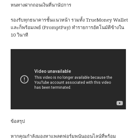
หนทางฝากถอนเงินที่นานัปการ
รองรับทุกธนาคารชั้นแนวหน้า รวมทั้ง TrueMoney Wallet
และก็พร้อมเพย์ (PromptPay) ทำรายการอัตโนมัติข้างใน
10 วินาที
ข้อสรุป
หากคุณกำลังมองหาแพลตฟอร์มพนันออนไลน์ที่พร้อม