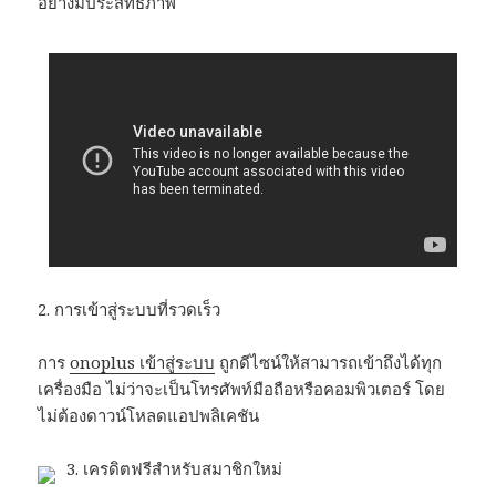
อย่างมีประสิทธิภาพ
2. การเข้าสู่ระบบที่รวดเร็ว
การ
onoplus เข้าสู่ระบบ
ถูกดีไซน์ให้สามารถเข้าถึงได้ทุก
เครื่องมือ ไม่ว่าจะเป็นโทรศัพท์มือถือหรือคอมพิวเตอร์ โดย
ไม่ต้องดาวน์โหลดแอปพลิเคชัน
3. เครดิตฟรีสำหรับสมาชิกใหม่