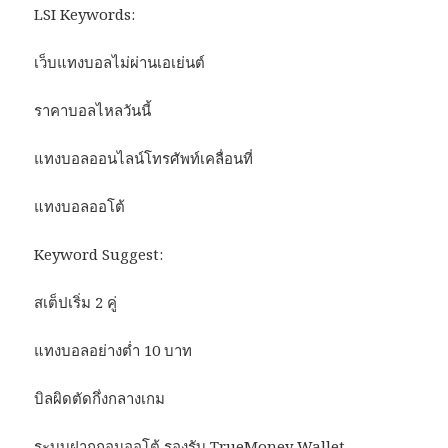
LSI Keywords:
เว็บแทงบอลไม่ผ่านเอเย่นต์
ราคาบอลไหลวันนี้
แทงบอลออนไลน์โทรศัพท์เคลื่อนที่
แทงบอลออโต้
Keyword Suggest:
สเต็ปเริ่ม 2 คู่
แทงบอลอย่างต่ำ 10 บาท
บิลผิดตัดกึ่งกลางเกม
ระบบฝากถอนออโต้ รองรับ TrueMoney Wallet