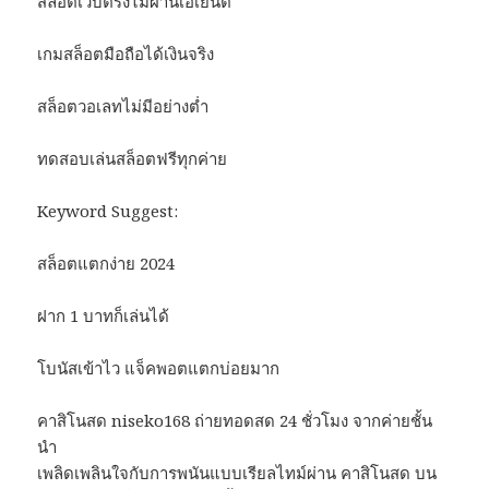
สล็อตเว็บตรงไม่ผ่านเอเย่นต์
เกมสล็อตมือถือได้เงินจริง
สล็อตวอเลทไม่มีอย่างต่ำ
ทดสอบเล่นสล็อตฟรีทุกค่าย
Keyword Suggest:
สล็อตแตกง่าย 2024
ฝาก 1 บาทก็เล่นได้
โบนัสเข้าไว แจ็คพอตแตกบ่อยมาก
คาสิโนสด niseko168 ถ่ายทอดสด 24 ชั่วโมง จากค่ายชั้น
นำ
เพลิดเพลินใจกับการพนันแบบเรียลไทม์ผ่าน คาสิโนสด บน