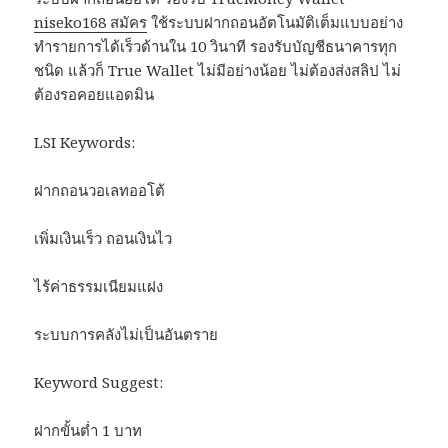
niseko168 สมัคร
ใช้ระบบฝากถอนอัตโนมัติเต็มแบบอย่าง
ทำรายการได้เร็วด้านใน 10 วินาที รองรับบัญชีธนาคารทุก
ชนิด แล้วก็ True Wallet ไม่มีอย่างน้อย ไม่ต้องส่งสลิป ไม่
ต้องรอคอยแอดมิน
LSI Keywords:
ฝากถอนวอเลทออโต้
เพิ่มเงินเร็ว ถอนเงินไว
ไร้ค่าธรรมเนียมแฝง
ระบบการคลังไม่เป็นอันตราย
Keyword Suggest:
ฝากขั้นต่ำ 1 บาท