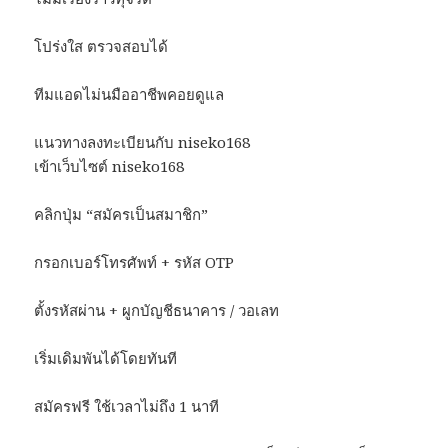
โปร่งใส ตรวจสอบได้
ทีมแอดไม่นมืออาชีพคอยดูแล
แนวทางลงทะเบียนกับ niseko168
เข้าเว็บไซต์ niseko168
คลิกปุ่ม “สมัครเป็นสมาชิก”
กรอกเบอร์โทรศัพท์ + รหัส OTP
ตั้งรหัสผ่าน + ผูกบัญชีธนาคาร / วอเลท
เริ่มเดิมพันได้โดยทันที
สมัครฟรี ใช้เวลาไม่ถึง 1 นาที