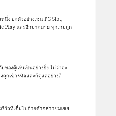
หนึ่ง ยกตัวอย่างเช่น PG Slot,
c Play และอีกมากมาย ทุกเกมถูก
ของผู้เล่นเป็นอย่างยิ่ง ไม่ว่าจะ
่างถูกเข้ารหัสและก็ดูแลอย่างดี
้งรีวิวที่เต็มไปด้วยคำกล่าวชมเชย