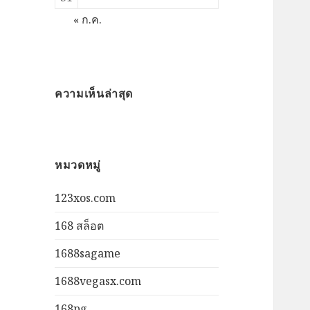
« ก.ค.
ความเห็นล่าสุด
หมวดหมู่
123xos.com
168 สล็อต
1688sagame
1688vegasx.com
168pg