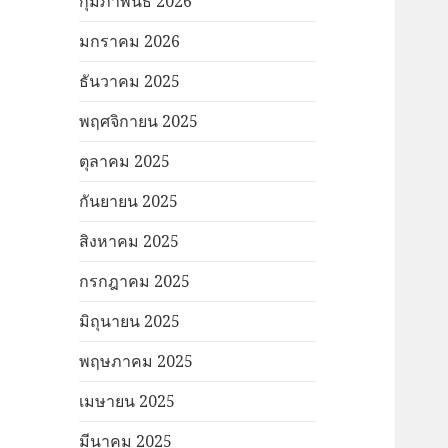
กุมภาพันธ์ 2026
มกราคม 2026
ธันวาคม 2025
พฤศจิกายน 2025
ตุลาคม 2025
กันยายน 2025
สิงหาคม 2025
กรกฎาคม 2025
มิถุนายน 2025
พฤษภาคม 2025
เมษายน 2025
มีนาคม 2025