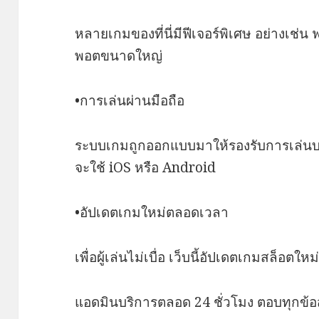
หลายเกมของที่นี่มีฟีเจอร์พิเศษ อย่างเช่น 
พอตขนาดใหญ่
•การเล่นผ่านมือถือ
ระบบเกมถูกออกแบบมาให้รองรับการเล่นบน
จะใช้ iOS หรือ Android
•อัปเดตเกมใหม่ตลอดเวลา
เพื่อผู้เล่นไม่เบื่อ เว็บนี้อัปเดตเกมสล็อต
แอดมินบริการตลอด 24 ชั่วโมง ตอบทุกข้อสง