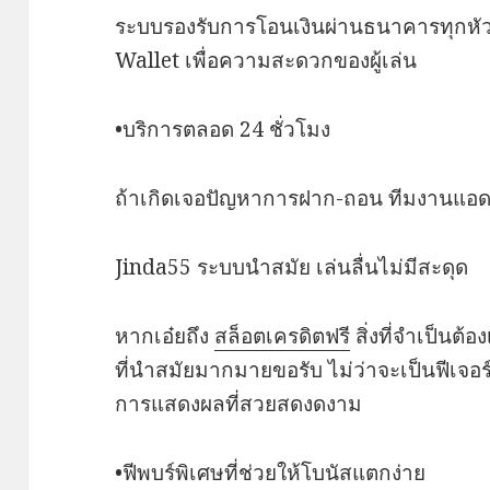
ระบบรองรับการโอนเงินผ่านธนาคารทุกหั
Wallet เพื่อความสะดวกของผู้เล่น
•บริการตลอด 24 ชั่วโมง
ถ้าเกิดเจอปัญหาการฝาก-ถอน ทีมงานแอด
Jinda55 ระบบนำสมัย เล่นลื่นไม่มีสะดุด
หากเอ๋ยถึง
สล็อตเครดิตฟรี
สิ่งที่จำเป็นต้
ที่นำสมัยมากมายขอรับ ไม่ว่าจะเป็นฟีเจอร
การแสดงผลที่สวยสดงดงาม
•ฟีพบร์พิเศษที่ช่วยให้โบนัสแตกง่าย