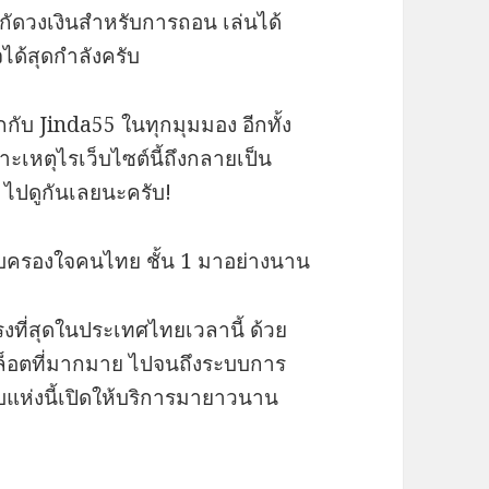
ำกัดวงเงินสำหรับการถอน เล่นได้
ใจได้สุดกำลังครับ
กับ Jinda55 ในทุกมุมมอง อีกทั้ง
าะเหตุไรเว็บไซต์นี้ถึงกลายเป็น
ว ไปดูกันเลยนะครับ!
อบครองใจคนไทย ชั้น 1 มาอย่างนาน
งที่สุดในประเทศไทยเวลานี้ ด้วย
สล็อตที่มากมาย ไปจนถึงระบบการ
็บแห่งนี้เปิดให้บริการมายาวนาน