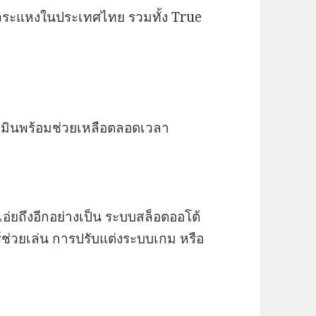
วระแหงในประเทศไทย รวมทั้ง True
มินพร้อมช่วยเหลือตลอดเวลา
องเอ่ยถึงอีกอย่างเป็น ระบบสล็อตออโต้
์ช่วยเล่น การปรับแต่งระบบเกม หรือ