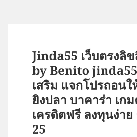
Jinda55 เว็บตรงลิขส
by Benito jinda55
เสริม แจกโปรถอนให้
ยิงปลา บาคาร่า เกม
เครดิตฟรี ลงทุนง่า
25