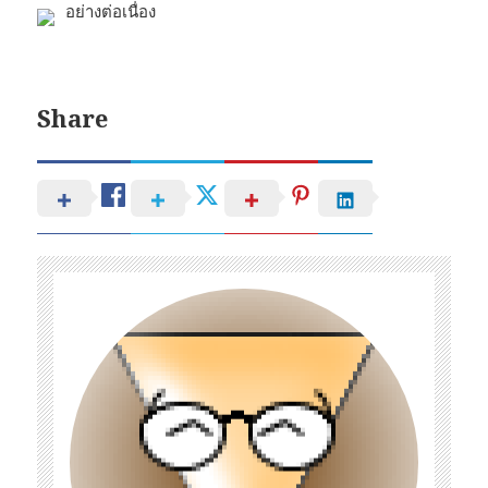
อย่างต่อเนื่อง
Share