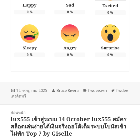
Happy
Sad
Excited
0
%
0
%
0
%
Sleepy
Angry
Surprise
0
%
0
%
0
%
เขียน
ผู้
หมวด
ป้าย
12 กรกฎาคม 2025
Bruce Rivera
fiwdee.win
fiwdee
เมื่อ
เขียน
หมู่
กำกับ
เครดิตฟรี
แนะแนว
ก่อนหน้า
เรื่อง
lux555 เข้าสู่ระบบ 14 October lux555 สมัคร
เรื่อง
สล็อตเล่นง่ายได้เงินจริงออโต้เต็มระบบโบนัสเข้า
ก่อน
ไม่พัก Top 7 by Giselle
หน้า: