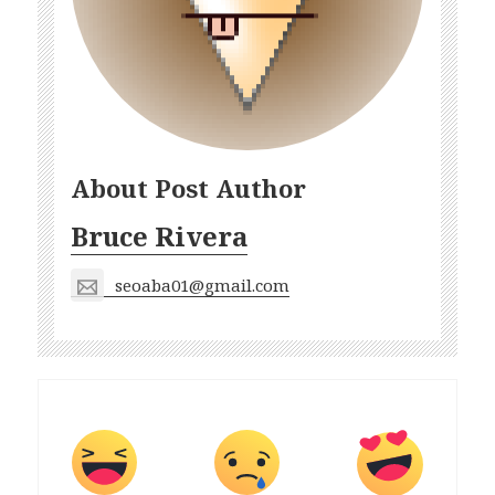
About Post Author
Bruce Rivera
seoaba01@gmail.com