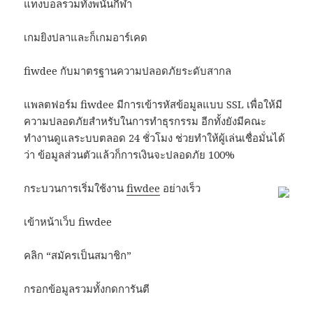
แทงบอลรวมทั้งพนันกีฬา
เกมยิงปลาและก็เกมอาร์เคด
fiwdee กับมาตรฐานความปลอดภัยระดับสากล
แพลตฟอร์ม fiwdee มีการเข้ารหัสข้อมูลแบบ SSL เพื่อให้มี
ความปลอดภัยสำหรับในการทำธุรกรรม อีกทั้งยังมีคณะ
ทำงานดูแลระบบตลอด 24 ชั่วโมง ช่วยทำให้ผู้เล่นเชื่อมั่นได้
ว่า ข้อมูลส่วนตัวแล้วก็การเงินจะปลอดภัย 100%
กระบวนการเริ่มใช้งาน
fiwdee
อย่างเร็ว
เข้าหน้าเว็บ fiwdee
คลิก “สมัครเป็นสมาชิก”
กรอกข้อมูลรวมทั้งกดการันตี