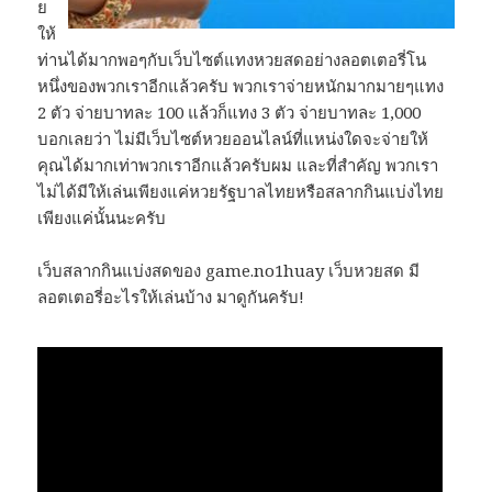
ย
ให้
ท่านได้มากพอๆกับเว็บไซต์แทงหวยสดอย่างลอตเตอรี่โน
หนึ่งของพวกเราอีกแล้วครับ พวกเราจ่ายหนักมากมายๆแทง
2 ตัว จ่ายบาทละ 100 แล้วก็แทง 3 ตัว จ่ายบาทละ 1,000
บอกเลยว่า ไม่มีเว็บไซต์หวยออนไลน์ที่แหน่งใดจะจ่ายให้
คุณได้มากเท่าพวกเราอีกแล้วครับผม และที่สำคัญ พวกเรา
ไม่ได้มีให้เล่นเพียงแค่หวยรัฐบาลไทยหรือสลากกินแบ่งไทย
เพียงแค่นั้นนะครับ
เว็บสลากกินแบ่งสดของ game.no1huay เว็บหวยสด มี
ลอตเตอรี่อะไรให้เล่นบ้าง มาดูกันครับ!