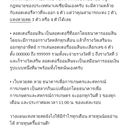
กฎหมายของประเทศมาเลเซียนั่นเองครับ จะมีความคล้าย
กับลอตเตอรี่ลาวที่จะออก 4 ตัว แต่ว่าคุณสามารถแทง 2 ตัว,
แทงหวยสด
3 ตัว หรือ 4 ตัวได้เลย
• ลอตเตอรี่ออมสิน เป็นลอตเตอรี่ที่ออกโดยธนาคารออมสิน
โดยจะมีการออกรางวัลหลักทุกเดือน แล้วก็รางวัลเสริมจะ
ออกทุกอาทิตย์ การเล่นลอตเตอรี่ออมสินจะเลือกเลข 6 ตัว
ตั้ง 000000 ถึง 999999 รวมทั้งจะจ่ายรางวัลที่ 1 ถึงรางวัลที่ 5
และก็รางวัลเสริม ลอตเตอรี่ออมสินจะเป็นเสมือนการออมเงิน
รูปแบบหนึ่งที่มาพร้อมทั้งโชคนั่นเองครับ
• เว็บหวยสด หวย ธนาคารเพื่อการเกษตรและสหกรณ์
การเกษตร เป็นสลากกินแบ่งที่ออกโดยธนาคารเพื่อ
การเกษตรและสหกรณ์การเกษตร จะออกทุกวันที่ 1 ของทุก
เดือน และประกาศผลเวลา 11:00 น. ของแต่ละรอบ
วางแผนแทงหวยสดยังไงให้มีกำไรทุกเดือน สายทุนน้อยอ่าน
ได้ สายทุนครึ้มอ่านดี!