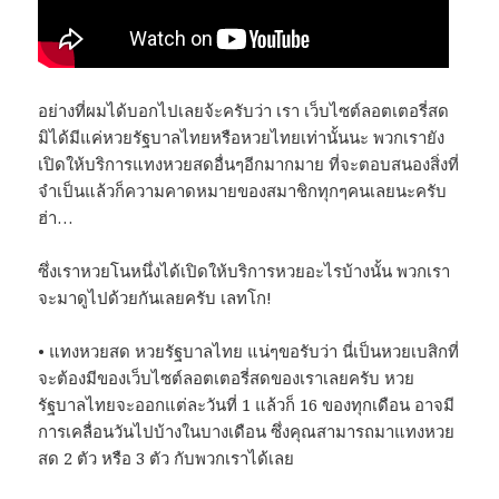
อย่างที่ผมได้บอกไปเลยจ้ะครับว่า เรา เว็บไซต์ลอตเตอรี่สด
มิได้มีแค่หวยรัฐบาลไทยหรือหวยไทยเท่านั้นนะ พวกเรายัง
เปิดให้บริการแทงหวยสดอื่นๆอีกมากมาย ที่จะตอบสนองสิ่งที่
จำเป็นแล้วก็ความคาดหมายของสมาชิกทุกๆคนเลยนะครับ
ฮ่า…
ซึ่งเราหวยโนหนึ่งได้เปิดให้บริการหวยอะไรบ้างนั้น พวกเรา
จะมาดูไปด้วยกันเลยครับ เลทโก!
• แทงหวยสด หวยรัฐบาลไทย แน่ๆขอรับว่า นี่เป็นหวยเบสิกที่
จะต้องมีของเว็บไซต์ลอตเตอรี่สดของเราเลยครับ หวย
รัฐบาลไทยจะออกแต่ละวันที่ 1 แล้วก็ 16 ของทุกเดือน อาจมี
การเคลื่อนวันไปบ้างในบางเดือน ซึ่งคุณสามารถมาแทงหวย
สด 2 ตัว หรือ 3 ตัว กับพวกเราได้เลย