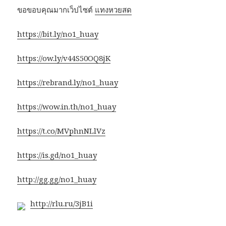
ขอขอบคุณมากเว็ปไซต์
แทงหวยสด
https://bit.ly/no1_huay
https://ow.ly/v44S50OQ8jK
https://rebrand.ly/no1_huay
https://wow.in.th/no1_huay
https://t.co/MVphnNLlVz
https://is.gd/no1_huay
http://gg.gg/no1_huay
http://rlu.ru/3jB1i