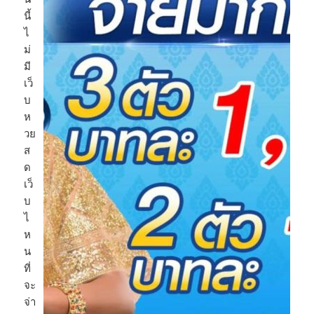
นี้
ไ
ม่
มี
เว็
บ
ห
วย
ส
ด
เว็
บ
ไ
ห
น
ที่
จะ
จ่า