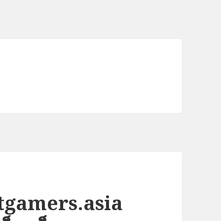
eetgamers.asia