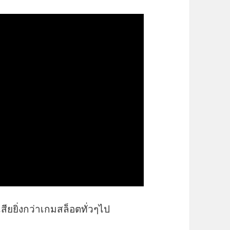
ียยิ่งกว่าเกมสล็อตทั่วๆไป