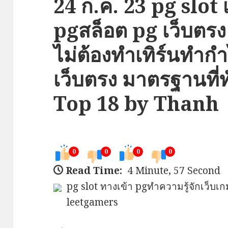
24 ก.ค. 23 pg slot 
pgสล็อต pg เว็บตรง 
ไม่ต้องทำเทิร์นทำกำ
เว็บตรง มาตรฐานที่
Top 18 by Thanh
0
0
0
0
Read Time:
4 Minute, 57 Second
pg slot ทางเข้า pgทำความรู้จักเว็บเ
leetgamers