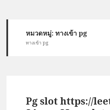
หมวดหมู่:
ทางเข้า pg
ทางเข้า pg
Pg slot https://l