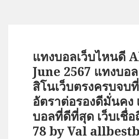
แทงบอลเว็บไหนดี A
June 2567 แทงบอลเ
สิโนเว็บตรงครบจบที่
อัตราต่อรองดีมั่นคง เ
บอลที่ดีที่สุด เว็บเช
78 by Val allbest