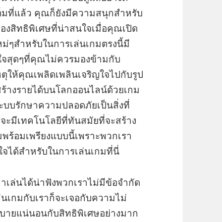
ต็มที่แล้ว คุณก็ยังมีความสนุกสำหรับ
องสิทธิพิเศษที่น่าสนใจเมื่อคุณเปิด
หม่ๆสำหรับในการเล่นเกมตรงนี้มี
ุดๆที่คุณไม่ควรมองข้ามกับ
หตุให้คุณเพลิดเพลินเจริญใจไปกับรูป
สร้างรายได้บนโลกออนไลน์ด้วยเกม
ระบบรักษาความปลอดภัยเป็นสิ่งที่
ี่จะมีเทคโนโลยีที่ทันสมัยที่จะสร้าง
มพร้อมเพรียงแบบนี้เพราะพวกเรา
ใจได้สำหรับในการเล่นเกมที่นี่
มาเล่นได้น่าฟังพวกเราไม่มีข้อจำกัด
่นเกมกับเราก็จะเจอกับความไม่
บายแน่นอนกับสิทธิพิเศษอย่างมาก