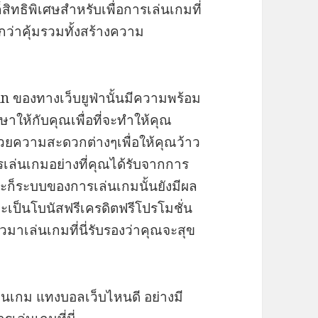
สิทธิพิเศษสำหรับเพื่อการเล่นเกมที่
กว่าคุ้มรวมทั้งสร้างความ
n ของทางเว็บยูฟ่านั้นมีความพร้อม
ษาให้กับคุณเพื่อที่จะทำให้คุณ
ยความสะดวกต่างๆเพื่อให้คุณว้าว
เล่นเกมอย่างที่คุณได้รับจากการ
บบและก็ระบบของการเล่นเกมนั้นยังมีผล
าจะเป็นโบนัสฟรีเครดิตฟรีโปรโมชั่น
มาเล่นเกมที่นี่รับรองว่าคุณจะสุข
เล่นเกม แทงบอลเว็บไหนดี อย่างมี