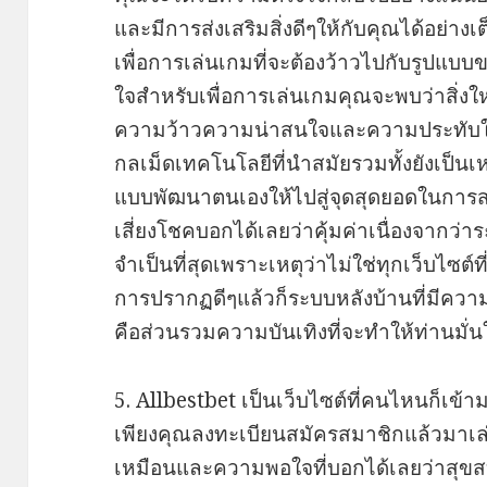
และมีการส่งเสริมสิ่งดีๆให้กับคุณได้อย่างเ
เพื่อการเล่นเกมที่จะต้องว้าวไปกับรูปแบบข
ใจสำหรับเพื่อการเล่นเกมคุณจะพบว่าสิ่งใ
ความว้าวความน่าสนใจและความประทับใจส
กลเม็ดเทคโนโลยีที่นำสมัยรวมทั้งยังเป็นเ
แบบพัฒนาตนเองให้ไปสู่จุดสุดยอดในการ
เสี่ยงโชคบอกได้เลยว่าคุ้มค่าเนื่องจากว่า
จำเป็นที่สุดเพราะเหตุว่าไม่ใช่ทุกเว็บไซต์ท
การปรากฏดีๆแล้วก็ระบบหลังบ้านที่มีควา
คือส่วนรวมความบันเทิงที่จะทำให้ท่านมั่น
5. Allbestbet เป็นเว็บไซต์ที่คนไหนก็เข้า
เพียงคุณลงทะเบียนสมัครสมาชิกแล้วมาเล
เหมือนและความพอใจที่บอกได้เลยว่าสุขส