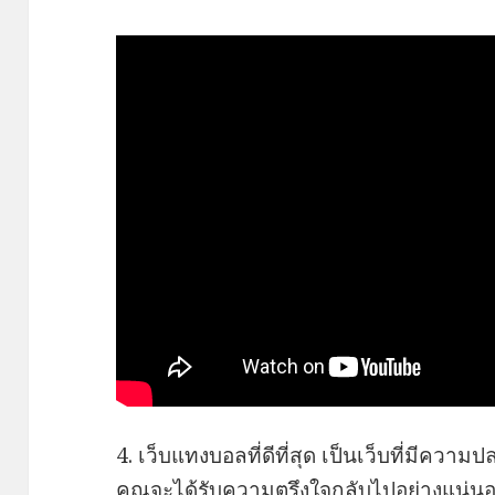
4. เว็บแทงบอลที่ดีที่สุด เป็นเว็บที่มีความป
คุณจะได้รับความตรึงใจกลับไปอย่างแน่นอ