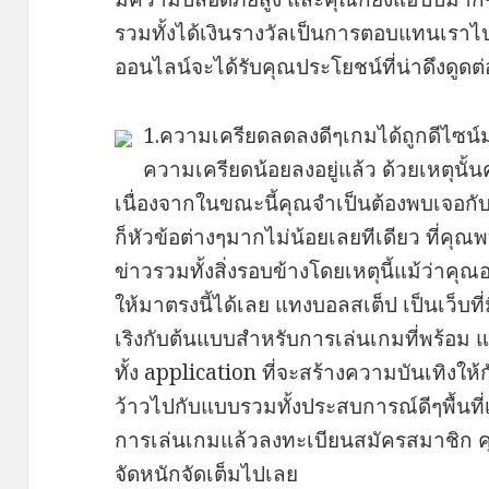
รวมทั้งได้เงินรางวัลเป็นการตอบแทนเราไป
ออนไลน์จะได้รับคุณประโยชน์ที่น่าดึงดูดต่อ
1.ความเครียดลดลงดีๆเกมได้ถูกดีไซน์มาเ
ความเครียดน้อยลงอยู่แล้ว ด้วยเหตุนั
เนื่องจากในขณะนี้คุณจำเป็นต้องพบเจอ
ก็หัวข้อต่างๆมากไม่น้อยเลยทีเดียว ที่คุ
ข่าวรวมทั้งสิ่งรอบข้างโดยเหตุนี้แม้ว่
ให้มาตรงนี้ได้เลย แทงบอลสเต็ป เป็นเว็บที
เริงกับต้นแบบสำหรับการเล่นเกมที่พร้อม 
ทั้ง application ที่จะสร้างความบันเทิงให
ว้าวไปกับแบบรวมทั้งประสบการณ์ดีๆพื้นที่
การเล่นเกมแล้วลงทะเบียนสมัครสมาชิก ค
จัดหนักจัดเต็มไปเลย