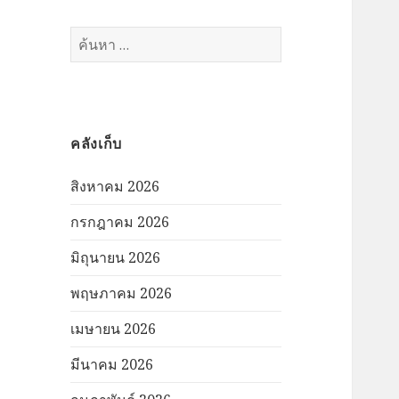
ค้นหา
สำหรับ:
คลังเก็บ
สิงหาคม 2026
กรกฎาคม 2026
มิถุนายน 2026
พฤษภาคม 2026
เมษายน 2026
มีนาคม 2026