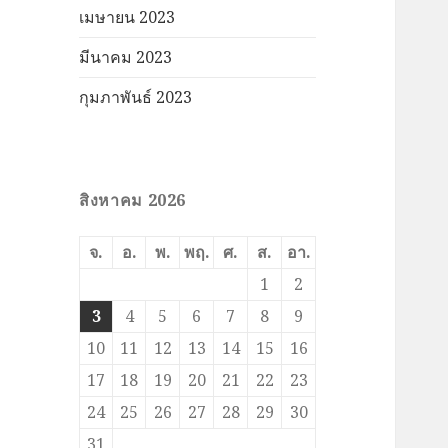
เมษายน 2023
มีนาคม 2023
กุมภาพันธ์ 2023
สิงหาคม 2026
จ.
อ.
พ.
พฤ.
ศ.
ส.
อา.
1
2
3
4
5
6
7
8
9
10
11
12
13
14
15
16
17
18
19
20
21
22
23
24
25
26
27
28
29
30
31