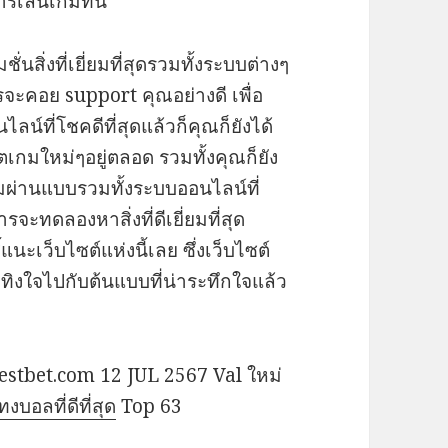
ล่นเกมที่นี่
ชั่นสิ่งที่เยี่ยมที่สุดรวมทั้งระบบต่างๆ
จะคอย support คุณอย่างดี เพื่อ
ไลน์ที่โชคดีที่สุดแล้วก็คุณก็ยังได้
กมใหม่ๆอยู่ตลอด รวมทั้งคุณก็ยัง
มผ่านแบบรวมทั้งระบบออนไลน์ที่
จะทดลองหาสิ่งที่ดีเยี่ยมที่สุด
นะเว็บไซต์แห่งนี้เลย ซึ่งเว็บไซต์
ทิงใจไปกับต้นแบบที่น่าระทึกใจแล้ว
estbet.com 12 JUL 2567 Val ใหม่
ทงบอลที่ดีที่สุด
Top 63