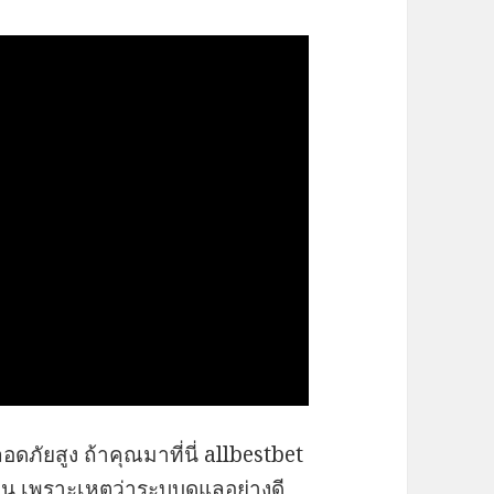
ลอดภัยสูง ถ้าคุณมาที่นี่ allbestbet
น เพราะเหตุว่าระบบดูแลอย่างดี