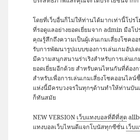
ประสิทธิภาพและคุณจะได้ประโยชน์จากการเ
โดยที่เว็บอื่นก็ไม่ให้ท่านได้มากเท่านี้โปรโม
ที่รอดูแลอย่างยอดเยี่ยมจาก admin มือโปร
คุณรู้สึกถึงความเป็นผู้เล่นเกมเสี่ยงโชคออน
รับการพัฒนารูปแบบของการเล่นเกมอัปเดตเ
มีความสนุกสนานร่าเริงสำหรับการเล่นเก
ยอดเยี่ยมอีกด้วย สำหรับคนไหนกันที่ต้องการ
สำหรับเพื่อการเล่นเกมเสี่ยงโชคออนไลน์ชี้แ
แห่งนี้มีครบวงจรในทุกๆด้านทำให้ท่านบันเ
ก็ทันสมัย
NEW VERSION
เว็บแทงบอลที่ดีที่สุด
allb
แทงบอลเว็บไหนดีแจกโบนัสทุกซีซั่น
เว็บแ