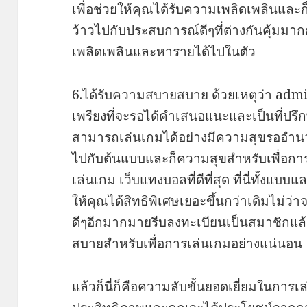
เพื่อช่วยให้คุณได้รับความเพลิดเพลินและก็
ว้าวไปกับประสบการณ์ดีๆที่ต่างกันคุ้มมาก
เพลิดเพลินและหารายได้ไปในตัว
6.ได้รับความสบายสบาย ด้วยเหตุว่า admi
เพรียงที่จะรอได้คำเสนอแนะและเป็นที่ปรึก
สามารถเล่นเกมได้อย่างมีความสุขรออำนว
ไปกับต้นแบบและก็ความสุขสำหรับเพื่อการ
เล่นเกม เว็บแทงบอลที่ดีที่สุด ที่นี่ทั้งแ
ให้คุณได้สิทธิพิเศษเยอะขึ้นกว่าเดิมไม่ว่
ดีๆอีกมากมายรีบลงทะเบียนเป็นสมาชิกแล้ว
สบายสำหรับเพื่อการเล่นเกมอย่างแน่นอน
แล้วก็นี่ก็คือความลับขั้นยอดเยี่ยมในการ