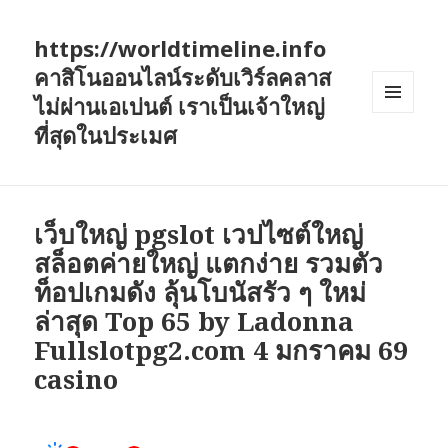
https://worldtimeline.info
คาสิโนออนไลน์ระดับเวิร์ลคลาส
ไม่ผ่านเอเบ่นต์ เราเป็นเจ้าใหญ่
เมนู
ที่สุดในประเมศ
และวิด
เจ็ต
เว็บใหญ่ pgslot เวปไซต์ใหญ่
สล็อตค่ายใหญ่ แตกง่าย รวมตัว
ท็อปเกมดัง ลุ้นโบนัสรัว ๆ ใหม่
ล่าสุด Top 65 by Ladonna
Fullslotpg2.com 4 มกราคม 69
casino