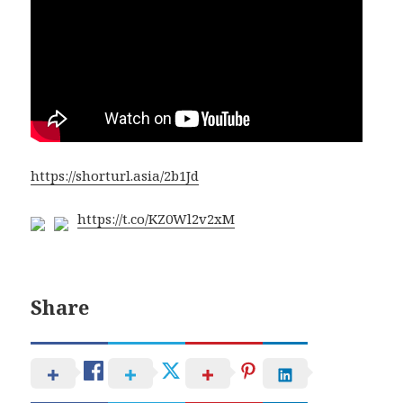
https://shorturl.asia/2b1Jd
https://t.co/KZ0Wl2v2xM
Share