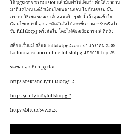
ใช้ pgslot จาก fullslot แล้วมันทำให้เห็นว่า ต่อให้เราอ่าน
มาดีแค่ไหน แต่ถ้าเงื่อนไขเพดานถอน ไม่เป็นธรรม มัน
กระทบวิธีเล่น ของเราทั้งหมดจริง ๆ ดังนั้นถ้าคุณเข้าใจ
เงื่อนไขเหล่านี้ คุณจะตัดสินใจได้ง่ายขึ้น ว่าควรรับหรือไม่
รับ fullslotpg ครั้งต่อไป โดยไม่ต้องเสียอารมณ์ ทีหลัง
สล็อตเว็บแม่ สล็อต fullslotpg2.com 27 มกราคม 2569
Ladonna casino online fullslotpg แตกง่าย Top 28
ขอขอบคุณที่มา
pgslot
https://rebrand.ly/fullslotpg-2
https://cutly.info/fullslotpg-2
https://bitt.to/5vwm2c