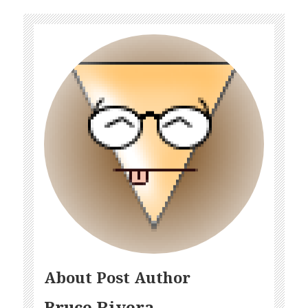
About Post Author
Bruce Rivera