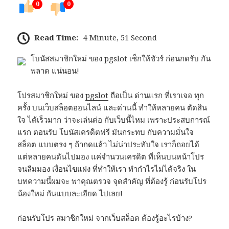
0
0
Read Time:
4 Minute, 51 Second
โบนัสสมาชิกใหม่ ของ pgslot เช็กให้ชัวร์ ก่อนกดรับ กัน
พลาด แน่นอน!
โปรสมาชิกใหม่ ของ
pgslot
ถือเป็น ด่านแรก ที่เราเจอ ทุก
ครั้ง บนเว็บสล็อตออนไลน์ และด่านนี้ ทำให้หลายคน ตัดสิน
ใจ ได้เร็วมาก ว่าจะเล่นต่อ กับเว็บนี้ไหม เพราะประสบการณ์
แรก ตอนรับ โบนัสเครดิตฟรี มันกระทบ กับความมั่นใจ
สล็อต แบบตรง ๆ ถ้ากดแล้ว ไม่น่าประทับใจ เราก็ถอยได้
แต่หลายคนดันไปมอง แค่จำนวนเครดิต ที่เห็นบนหน้าโปร
จนลืมมอง เงื่อนไขแฝง ที่ทำให้เรา ทำกำไรไม่ได้จริง ใน
บทความนี้ผมจะ พาคุณตรวจ จุดสำคัญ ที่ต้องรู้ ก่อนรับโปร
น้องใหม่ กันแบบละเอียด ไปเลย!
ก่อนรับโปร สมาชิกใหม่ จากเว็บสล็อต ต้องรู้อะไรบ้าง?