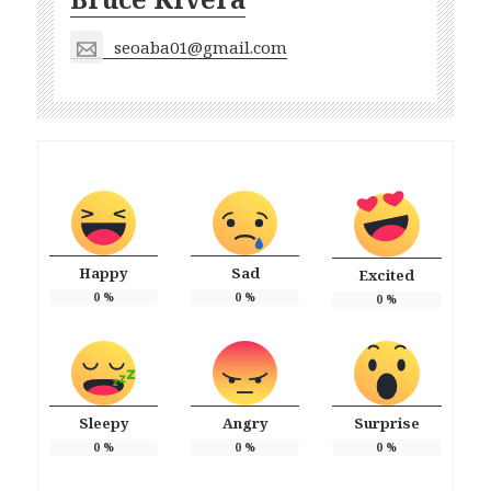
seoaba01@gmail.com
Happy
Sad
Excited
0
%
0
%
0
%
Sleepy
Angry
Surprise
0
%
0
%
0
%