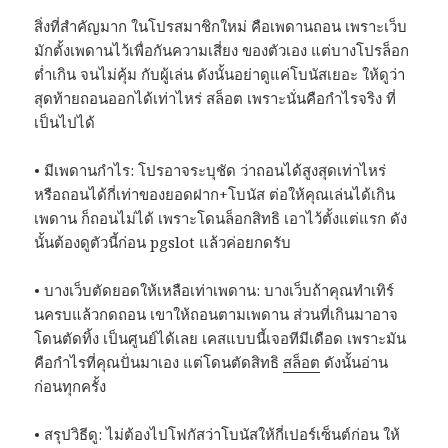
สิ่งที่สำคัญมาก ในโปรสมาชิกใหม่ คือเพดานถอน เพราะเว็บ
มักตั้งเพดานไว้เพื่อกันความเสี่ยง ของตัวเอง แต่บางโปรล็อก
ต่ำเกิน จนไม่คุ้ม กับผู้เล่น ดังนั้นอย่าดูแค่โบนัสเยอะ ให้ดูว่า
สุดท้ายถอนออกได้เท่าไหร่ สล็อต เพราะนั่นคือกำไรจริง ที่
เป็นไปได้
• มีเพดานกำไร: โปรอาจระบุชัด ว่าถอนได้สูงสุดเท่าไหร่
หรือถอนได้กี่เท่าของยอดฝาก+โบนัส ต่อให้คุณเล่นได้เกิน
เพดาน ก็ถอนไม่ได้ เพราะโดนล็อกสิทธิ เอาไว้ตั้งแต่แรก ดัง
นั้นต้องดูตัวนี้ก่อน pgslot แล้วค่อยกดรับ
• บางเว็บตัดยอดให้เหลือเท่าเพดาน: บางเว็บถ้าคุณทำเทิร์
นครบแล้วกดถอน เขาให้ถอนตามเพดาน ส่วนที่เกินมาอาจ
โดนตัดทิ้ง เป็นศูนย์ได้เลย เคสแบบนี้เจอทีมีเดือด เพราะมัน
คือกำไรที่คุณปั่นมาเอง แต่โดนตัดสิทธิ
สล็อต
ดังนั้นอ่าน
ก่อนทุกครั้ง
• สรุปวิธีดู: ไม่ต้องไปโฟกัสว่าโบนัสให้กี่เปอร์เซ็นต์ก่อน ให้