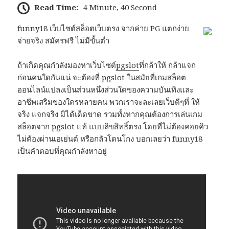
Read Time:
4 Minute, 40 Second
funny18 เว็บไซต์สล็อตเว็บตรง จากค่าย PG แตกง่าย
จ่ายจริง สมัครฟรี ไม่มีขั้นต่ำ
ถ้าเกิดคุณกำลังมองหาเว็บไซต์
pgslot
ที่กล้าให้ กล้าแจก
ก่อนคนใดกันแน่ จะต้องที่ pgslot ในสมัยที่เกมสล็อต
ออนไลน์แปลงเป็นส่วนหนึ่งส่วนใดของความบันเทิงและ
อาชีพเสริมของใครหลายคน พวกเราจะละเลยเว็บดีๆที่ ให้
จริง แจกจริง มิได้เด็ดขาด รวมทั้งหากคุณต้องการเล่นเกม
สล็อตจาก pgslot แท้ แบบลิขสิทธิ์ตรง โดยที่ไม่ต้องคอยคิว
ไม่ต้องผ่านเอเย่นต์ หรือกลัวโดนโกง บอกเลยว่า funny18
เป็นคำตอบที่คุณกำลังหาอยู่