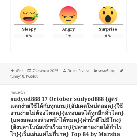
Sleepy
Angry
Surprise
0
%
0
%
0
%
รูป
เขียน
ผู้
หมวด
ป้าย
เสียง
7 สิงหาคม 2025
Bruce Rivera
ทางเข้าpg
แบบ
เมื่อ
เขียน
หมู่
กำกับ
funny18
,
PGSlot
เรื่อง
แนะแนว
ก่อนหน้า
เรื่อง
sudyod888 17 October sudyod888 {สูตร
เรื่อง
แตกง่ายใช้ได้กับทุกเกม}{อัปเดตใหม่ตลอด}{ใช้
ก่อน
งานง่ายไม่ต้องโหลด}{แทงบอลได้ทุกลีกทั่วโลก}
หน้า:
{แทงสดแทงล่วงหน้าได้หมด}{ค่าน้ำดีไม่มีโกง}
{ยิงปลาโบนัสเข้าเร็วมาก}{ปลาตายง่ายได้กำไร
ไว}{เริ่มเล่นแค่ไม่กี่บาท} Top 84 by Marsha