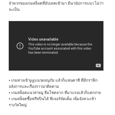
จำพวกของเกมสล็อตที่อัปเดตเข้ามา มีนานัปการแนว ไม่ว่า
จะเป็น
• เกมทางเข้าpgแนวผจญภัย แล้วก็แฟนตาซี ที่มีกราฟิก
อลังการและเรื่องราวน่าติดตาม
• เกมสล็อตแนวสายมู ธีมโชคลาภ ที่มาแรงแล้วก็แตกง่าย
• เกมสล็อตซื้อฟรีสปินได้ ฟีเจอร์จัดเต็ม เพิ่มจังหวะเข้า
รางวัลใหญ่