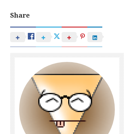
Share