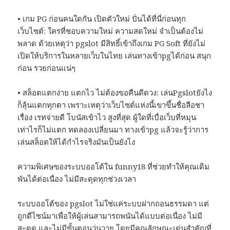
• เกม PG ก่อนคนใดกัน เปิดตัวใหม่ ปั่นได้ที่นี่ก่อนทุก
เว็บไซต์: ใครที่ชอบความใหม่ ความสดใหม่ จำเป็นต้องไม่
พลาด ด้วยเหตุว่า pgslot มีสิทธิ์เข้าถึงเกม PG Soft ที่ยังไม่
เปิดให้บริการในหลายเว็บในไทย เล่นทางเข้าpgได้ก่อน สนุก
ก่อน รวยก่อนแน่ๆ
• สล็อตแตกง่าย แตกไว ไม่ต้องขอคืนดีดวง: เล่นPgslotยังไง
ก็ลุ้นแตกทุกตา เพราะเหตุว่าเว็บไซต์แห่งนี้เขาขึ้นชื่อลือชา
เรื่อง เรทจ่ายดี โบนัสเข้าไว สูงที่สุด ผู้ใดที่เบื่อเว็บที่หมุน
เท่าไรก็ไม่แตก ทดลองเปลี่ยนมา ทางเข้าpg แล้วจะรู้ว่าการ
เล่นสล็อตให้ได้กำไรจริงมันเป็นยังไง
ความพิเศษของระบบออโต้ใน funny18 ที่ช่วยทำให้คุณเดิม
พันได้ต่อเนื่อง ไม่มีสะดุดทุกช่วงเวลา
ระบบออโต้ของ pgslot ไม่ใช่แค่ระบบฝากถอนธรรมดา แต่
ถูกดีไซน์มาเพื่อให้ผู้เล่นสามารถพนันได้แบบต่อเนื่อง ไม่มี
สะดุด และไม่มีขั้นตอนวุ่นวาย โดยมีคุณลักษณะเด่นสำคัญที่