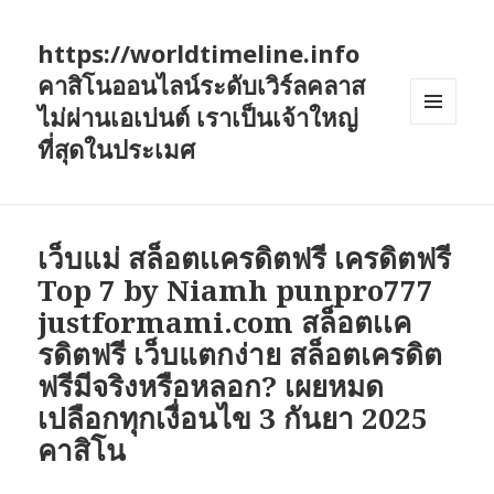
https://worldtimeline.info
คาสิโนออนไลน์ระดับเวิร์ลคลาส
ไม่ผ่านเอเบ่นต์ เราเป็นเจ้าใหญ่
เมนู
ที่สุดในประเมศ
และวิด
เจ็ต
เว็บแม่ สล็อตเเครดิตฟรี เครดิตฟรี
Top 7 by Niamh punpro777
justformami.com สล็อตเเค
รดิตฟรี เว็บแตกง่าย สล็อตเครดิต
ฟรีมีจริงหรือหลอก? เผยหมด
เปลือกทุกเงื่อนไข 3 กันยา 2025
คาสิโน