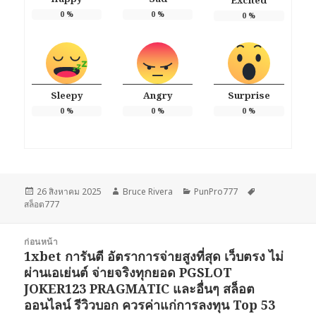
Excited
0
%
0
%
0
%
Sleepy
Angry
Surprise
0
%
0
%
0
%
เขียน
ผู้
หมวด
ป้าย
26 สิงหาคม 2025
Bruce Rivera
PunPro777
เมื่อ
เขียน
หมู่
กำกับ
สล็อต777
แนะแนว
ก่อนหน้า
เรื่อง
1xbet การันตี อัตราการจ่ายสูงที่สุด เว็บตรง ไม่
เรื่อง
ผ่านเอเย่นต์ จ่ายจริงทุกยอด PGSLOT
ก่อน
JOKER123 PRAGMATIC และอื่นๆ สล็อต
หน้า:
ออนไลน์ รีวิวบอก ควรค่าแก่การลงทุน Top 53