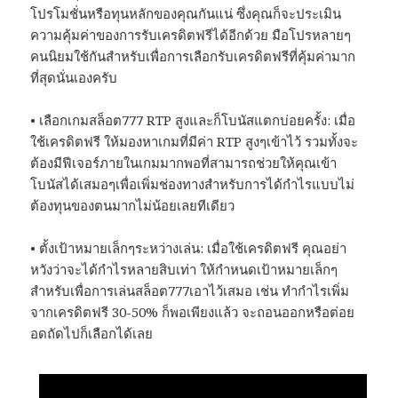
โปรโมชั่นหรือทุนหลักของคุณกันแน่ ซึ่งคุณก็จะประเมิน
ความคุ้มค่าของการรับเครดิตฟรีได้อีกด้วย มือโปรหลายๆ
คนนิยมใช้กันสำหรับเพื่อการเลือกรับเครดิตฟรีที่คุ้มค่ามาก
ที่สุดนั่นเองครับ
• เลือกเกมสล็อต777 RTP สูงและก็โบนัสแตกบ่อยครั้ง: เมื่อ
ใช้เครดิตฟรี ให้มองหาเกมที่มีค่า RTP สูงๆเข้าไว้ รวมทั้งจะ
ต้องมีฟีเจอร์ภายในเกมมากพอที่สามารถช่วยให้คุณเข้า
โบนัสได้เสมอๆเพื่อเพิ่มช่องทางสำหรับการได้กำไรแบบไม่
ต้องทุนของตนมากไม่น้อยเลยทีเดียว
• ตั้งเป้าหมายเล็กๆระหว่างเล่น: เมื่อใช้เครดิตฟรี คุณอย่า
หวังว่าจะได้กำไรหลายสิบเท่า ให้กำหนดเป้าหมายเล็กๆ
สำหรับเพื่อการเล่นสล็อต777เอาไว้เสมอ เช่น ทำกำไรเพิ่ม
จากเครดิตฟรี 30-50% ก็พอเพียงแล้ว จะถอนออกหรือต่อย
อดถัดไปก็เลือกได้เลย