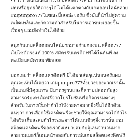
เล่นหรือยุทธวิธีต่างๆได้ ไม่ได้แตกต่างกับเกมออนไลน์หลาย
เกมpunpro777ในขณะนี้เลยล่ะขอรับ ซึ่งมันก็นำไปสู่ความ
เพลิดเพลินและก็ความท้าสำหรับในการเอาชนะเยอะขึ้น
เรื่อยๆ แถมยังทำเงินได้ด้วย
สนุกกับเกมสล็อตออนไลน์มากมายก่ายกองบน สล็อต777
เว็บไซต์ตรงแท้ 100% สมัครรับเครดิตฟรีได้ในทันที ลง
ทะเบียนสมัครสมาชิกเลย!
บอกเลยว่า สล็อตเเครดิตฟรี มิได้มาเล่นๆแน่นอนครับผม
คุณจะเห็นได้เลยว่า เกมpunpro777ทั้งปวงของพวกเรานั้น
เป็นเกมที่มีคุณภาพ มีมาตรฐานและก็ความปลอดภัยสูง
สามารถรับเครดิตฟรีจากโปรโมชั่นหรือกิจกรรมต่างๆ
สำหรับในการเริ่มทำกำไรให้ง่ายดายมากยิ่งขึ้นได้อีกด้วย
แน่ๆว่า การเลือกใช้เครดิตฟรีจะช่วยให้คุณสามารถได้กำไร
ได้จริง เก็บสะสมกำไรระยะยาวได้แบบชิวๆยิ่งกว่านั้น เกม
สล็อตเเครดิตฟรีของเรายังเหมาะสมกับผู้เล่นจำนวนมาก
สายเกมเมอร์ก็เอนหน้าจอยกับการเล่นเกมสล็อตเเครดิตฟรี