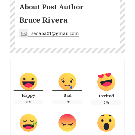
About Post Author
Bruce Rivera
seoaba01@gmail.com
Happy
Sad
Excited
0
%
0
%
0
%