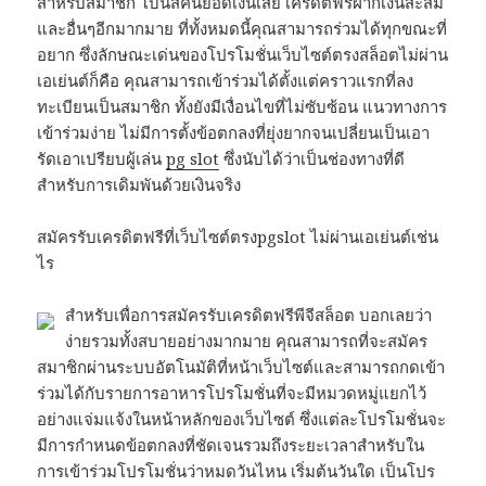
สำหรับสมาชิก โบนัสคืนยอดเงินเสีย เครดิตฟรีฝากเงินสะสม
และอื่นๆอีกมากมาย ที่ทั้งหมดนี้คุณสามารถร่วมได้ทุกขณะที่
อยาก ซึ่งลักษณะเด่นของโปรโมชั่นเว็บไซต์ตรงสล็อตไม่ผ่าน
เอเย่นต์ก็คือ คุณสามารถเข้าร่วมได้ตั้งแต่คราวแรกที่ลง
ทะเบียนเป็นสมาชิก ทั้งยังมีเงื่อนไขที่ไม่ซับซ้อน แนวทางการ
เข้าร่วมง่าย ไม่มีการตั้งข้อตกลงที่ยุ่งยากจนเปลี่ยนเป็นเอา
รัดเอาเปรียบผู้เล่น
pg slot
ซึ่งนับได้ว่าเป็นช่องทางที่ดี
สำหรับการเดิมพันด้วยเงินจริง
สมัครรับเครดิตฟรีที่เว็บไซต์ตรงpgslot ไม่ผ่านเอเย่นต์เช่น
ไร
สำหรับเพื่อการสมัครรับเครดิตฟรีพีจีสล็อต บอกเลยว่า
ง่ายรวมทั้งสบายอย่างมากมาย คุณสามารถที่จะสมัคร
สมาชิกผ่านระบบอัตโนมัติที่หน้าเว็บไซต์และสามารถกดเข้า
ร่วมได้กับรายการอาหารโปรโมชั่นที่จะมีหมวดหมู่แยกไว้
อย่างแจ่มแจ้งในหน้าหลักของเว็บไซต์ ซึ่งแต่ละโปรโมชั่นจะ
มีการกำหนดข้อตกลงที่ชัดเจนรวมถึงระยะเวลาสำหรับใน
การเข้าร่วมโปรโมชั่นว่าหมดวันไหน เริ่มต้นวันใด เป็นโปร