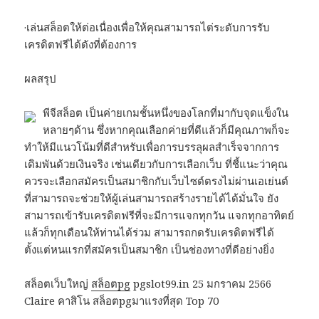
·เล่นสล็อตให้ต่อเนื่องเพื่อให้คุณสามารถไต่ระดับการรับ
เครดิตฟรีได้ดังที่ต้องการ
ผลสรุป
พีจีสล็อต เป็นค่ายเกมชั้นหนึ่งของโลกที่มากับจุดแข็งใน
หลายๆด้าน ซึ่งหากคุณเลือกค่ายที่ดีแล้วก็มีคุณภาพก็จะ
ทำให้มีแนวโน้มที่ดีสำหรับเพื่อการบรรลุผลสำเร็จจากการ
เดิมพันด้วยเงินจริง เช่นเดียวกับการเลือกเว็บ ที่ชี้แนะว่าคุณ
ควรจะเลือกสมัครเป็นสมาชิกกับเว็บไซต์ตรงไม่ผ่านเอเย่นต์
ที่สามารถจะช่วยให้ผู้เล่นสามารถสร้างรายได้ได้มั่นใจ ยัง
สามารถเข้ารับเครดิตฟรีที่จะมีการแจกทุกวัน แจกทุกอาทิตย์
แล้วก็ทุกเดือนให้ท่านได้ร่วม สามารถกดรับเครดิตฟรีได้
ตั้งแต่หนแรกที่สมัครเป็นสมาชิก เป็นช่องทางที่ดีอย่างยิ่ง
สล็อตเว็บใหญ่
สล็อตpg
pgslot99.in 25 มกราคม 2566
Claire คาสิโน สล็อตpgมาแรงที่สุด Top 70