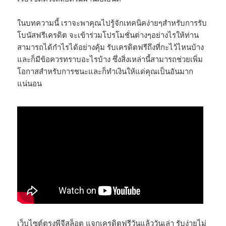
ในบทความนี้ เราจะพาคุณไปรู้จักเทคนิคง่ายๆสำหรับการรับ
โบนัสฟรีเครดิต จะเข้าร่วมโปรโมชั่นต่างๆอย่างไรให้ท่าน
สามารถได้กำไรได้อย่างคุ้ม รับเครดิตฟรีถึงที่กะไว้ไหนบ้าง
และก็มีข้อควรทราบอะไรบ้าง ซึ่งสิ่งเหล่านี้สามารถช่วยเพิ่ม
โอกาสสำหรับการชนะและก็ทำเงินให้แด่คุณเป็นอันมาก
แน่นอน
เว็บไซต์ตรงพีจีสล็อต แจกเครดิตฟรีวันแล้ววันเล่า รับง่ายไม่