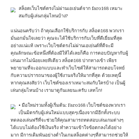
สล็อตเว็บไซต์ตรงไม่ผ่านเอเย่นต์จาก faro168 เหมาะ
สมกับผู้เล่นกลุ่มไหนบ้าง?
แน่นอนครับว่า ถ้าคุณเลือกใช้บริการกับ สล็อต168 พวกเรา
มั่นอกมั่นใจเลยว่า คุณจะได้ใช้บริการกับเว็บที่ดีเยี่ยมที่สุด
อย่างแน่แท้ เพราะเว็บไซต์ตรงไม่ผ่านเอเย่นต์ที่ดีจะมี
คุณลักษณะข้อหนึ่งที่ต้องมีให้ได้เลยก็คือ การตอบปัญหากับผู้
เล่นมากไม่น้อยเลยทีเดียว สล็อต168 ปากทางเข้า เพียร
พยายามที่จะออกแบบและทำเว็บไซต์ให้สามารถตอบโจทย์
กับความปรารถนาของผู้ใช้งานจริงให้มากที่สุด ด้วยเหตุนี้
หากคุณสงสัยว่า เว็บไซต์ของเราเหมาะสมกับใครบ้าง เป็นผู้
เล่นกลุ่มไหนบ้าง เรามาดูกันเลยนะครับ เลทโก!
• มือใหม่รวมทั้งผู้เริ่มต้น: Faro168 เว็บไซต์ของพวกเรา
เป็นมิตรกับผู้เล่นใหม่แบบสุดๆเนื่องจากมีอีกทั้งระบบ
ทดลองเล่นฟรีที่จะช่วยให้คุณสามารถทดสอบเล่นเกมต่างๆ
ได้แบบไม่ต้องใช้เงินจริง ทำความเข้าใจข้อตกลงได้อย่าง
มาก มีการเดิมพันอย่างต่ำในเกมสล็อตต่างๆที่สามารถช่วยให้