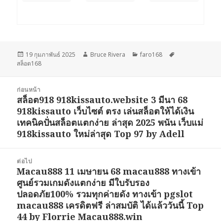
เขียน
ผู้
หมวด
ป้าย
19 กุมภาพันธ์ 2025
Bruce Rivera
faro168
เมื่อ
เขียน
หมู่
กำกับ
สล็อต168
แนะแนว
ก่อนหน้า
เรื่อง
สล็อต918 918kissauto.website 3 มีนา 68
เรื่อง
918kissauto เว็บไซต์ ตรง เล่นสล็อตให้ได้เงิน
ก่อน
เทคนิคปั่นสล็อตแตกง่าย ล่าสุด 2025 พนัน เว็บแม่
หน้า:
918kissauto ใหม่ล่าสุด Top 97 by Adell
ต่อไป
Macau888 11 เมษายน 68 macau888 ทางเข้า
เรื่อง
ศูนย์รวมเกมดังแตกง่าย มีใบรับรอง
ต่อ
ปลอดภัย100% รวมทุกค่ายดัง ทางเข้า pgslot
ไป:
macau888 เครดิตฟรี ล่าสมบัติ ได้แล้ววันนี้ Top
44 by Florrie Macau888.win