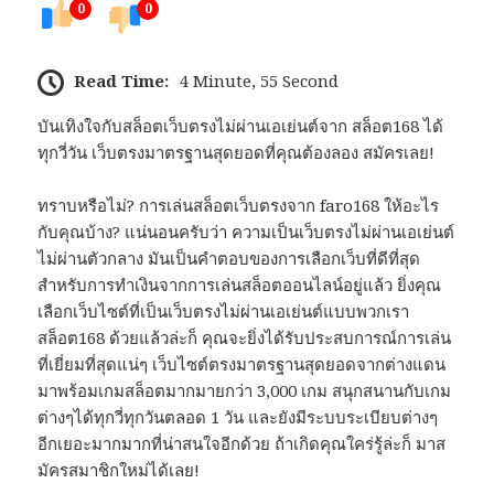
0
0
Read Time:
4 Minute, 55 Second
บันเทิงใจกับสล็อตเว็บตรงไม่ผ่านเอเย่นต์จาก สล็อต168 ได้
ทุกวี่วัน เว็บตรงมาตรฐานสุดยอดที่คุณต้องลอง สมัครเลย!
ทราบหรือไม่? การเล่นสล็อตเว็บตรงจาก faro168 ให้อะไร
กับคุณบ้าง? แน่นอนครับว่า ความเป็นเว็บตรงไม่ผ่านเอเย่นต์
ไม่ผ่านตัวกลาง มันเป็นคำตอบของการเลือกเว็บที่ดีที่สุด
สำหรับการทำเงินจากการเล่นสล็อตออนไลน์อยู่แล้ว ยิ่งคุณ
เลือกเว็บไซต์ที่เป็นเว็บตรงไม่ผ่านเอเย่นต์แบบพวกเรา
สล็อต168 ด้วยแล้วล่ะก็ คุณจะยิ่งได้รับประสบการณ์การเล่น
ที่เยี่ยมที่สุดแน่ๆ เว็บไซต์ตรงมาตรฐานสุดยอดจากต่างแดน
มาพร้อมเกมสล็อตมากมายกว่า 3,000 เกม สนุกสนานกับเกม
ต่างๆได้ทุกวี่ทุกวันตลอด 1 วัน และยังมีระบบระเบียบต่างๆ
อีกเยอะมากมากที่น่าสนใจอีกด้วย ถ้าเกิดคุณใคร่รู้ล่ะก็ มาส
มัครสมาชิกใหม่ได้เลย!