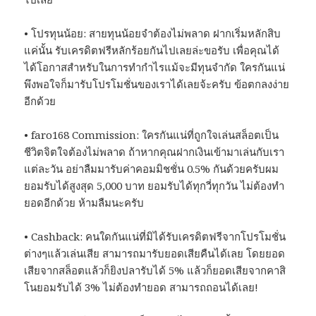
• โปรทุนน้อย: สายทุนน้อยจำต้องไม่พลาด ฝากเริ่มหลักสิบ
แค่นั้น รับเครดิตฟรีหลักร้อยกันไปเลยล่ะขอรับ เพื่อคุณได้
ได้โอกาสสำหรับในการทำกำไรแม้จะมีทุนจำกัด ใครกันแน่
พึงพอใจก็มารับโปรโมชั่นของเราได้เลยจ้ะครับ ข้อตกลงง่าย
อีกด้วย
• faro168 Commission: ใครกันแน่ที่ถูกใจเล่นสล็อตเป็น
ชีวิตจิตใจต้องไม่พลาด ถ้าหากคุณฝากเงินเข้ามาเล่นกับเรา
แต่ละวัน อย่าลืมมารับค่าคอมมิชชั่น 0.5% กันด้วยครับผม
ยอมรับได้สูงสุด 5,000 บาท ยอมรับได้ทุกวี่ทุกวัน ไม่ต้องทำ
ยอดอีกด้วย ห้ามลืมนะครับ
• Cashback: คนใดกันแน่ที่มิได้รับเครดิตฟรีจากโปรโมชั่น
ต่างๆแล้วเล่นเสีย สามารถมารับยอดเสียคืนได้เลย โดยยอด
เสียจากสล็อตแล้วก็ยิงปลารับได้ 5% แล้วก็ยอดเสียจากคาสิ
โนยอมรับได้ 3% ไม่ต้องทำยอด สามารถถอนได้เลย!